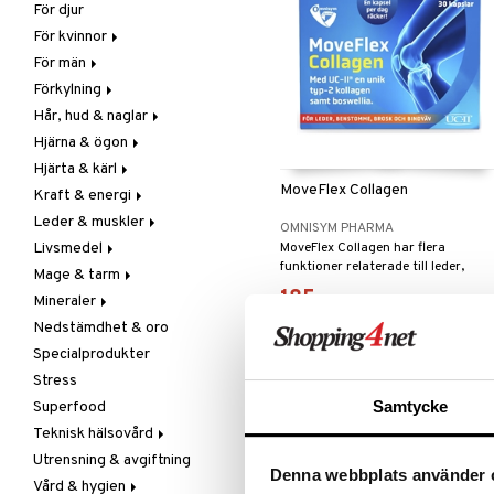
För djur
Raw Food
Veg fettsyror
Fettsyror
För kvinnor
Hudvård
För män
Vitamin & mineral
Graviditet & amning
Förkylning
Klimakterie & PMS
Näringstillskott
Hår, hud & naglar
Näringstillskott
Övriga
C-vitamin
Hjärna & ögon
Övriga
Prostata
Förebyggande &
Hår
lindrande
Hjärta & kärl
Sex & lust
Sex & lust
Kosttillskott
Fettsyror
Hostdämpande
MoveFlex Collagen
Kraft & energi
Skelett
Sol & pigment
Minne
Ginkgo biloba
Öron, näsa & hals
Leder & muskler
Urinvägar
Ögon
Kärlstärkande
Ginseng
OMNISYM PHARMA
Övriga
Livsmedel
Kolesterolsänkande
Övriga
Kosttillskott
MoveFlex Collagen har flera
funktioner relaterade till leder,
Virushämmande
Mage & tarm
Marina fettsyror
Prestation
Utvärtes
Bars
brosk, bindväv och skelett.
Vitlök
185
Mineraler
Veg fettsyror
Q-10
Choklad
Drycker
kr
Nedstämdhet & oro
Rosenrot
Diverse
Fibrer
Järn
Specialprodukter
Schizandra
Drycker
Matsmältning
Kalcium
Stress
Förvaring
Syrareglerande
Krom
Samtycke
Superfood
Frukt, frö & nötter
Tarm
Magnesium
Teknisk hälsovård
Groddning
Utrensning
Multimineraler
Utrensning & avgiftning
Kokos
Övriga
Ljusterapi
Denna webbplats använder 
Vård & hygien
Kryddor & buljong
Selen
Luftfuktare