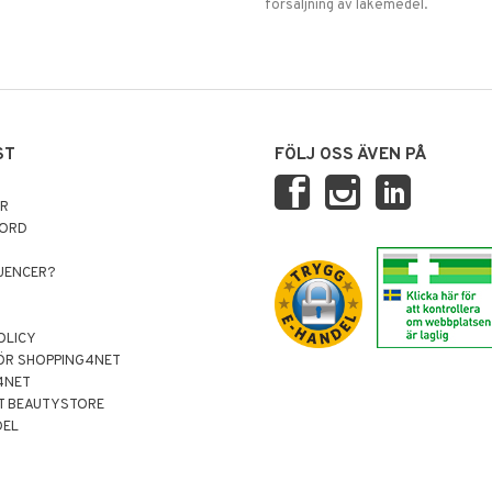
försäljning av läkemedel.
ST
FÖLJ OSS ÄVEN PÅ
AR
NORD
LUENCER?
OLICY
ÖR SHOPPING4NET
4NET
T BEAUTYSTORE
DEL