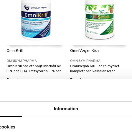
OmniKrill
OmniVegan Kids
OMNISYM PHARMA
OMNISYM PHARMA
OmniKrill har ett högt innehåll av
OmniVegan KIDS är en mycket
EPA och DHA. Fettsyrorna EPA och
komplett och välbalanserad
DHA bidrar till normal hjärthälsa.
multivitamin till barn.
Bevaka
Bevaka
Information
cookies