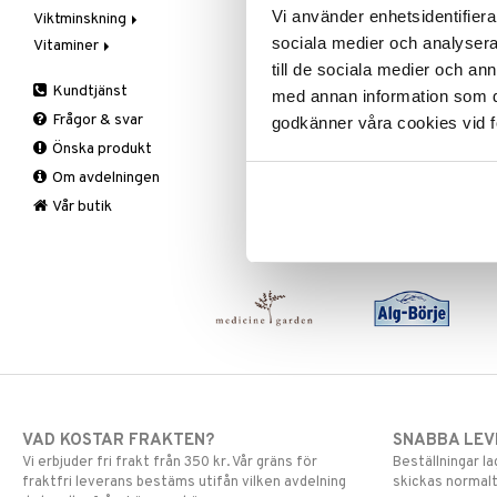
Vi använder enhetsidentifierar
Viktminskning
Mjöl & bak
Zink
Massage
Ansiktsvård
sociala medier och analysera 
Vitaminer
Nöt-& fröpasta
Övrigt
Giftset
Äppelcidervinäger
Cremer
till de sociala medier och a
Olja & fett
Smärtlindring
Hand & fot
Bars
A, D, E & K
Ögoncremer
Kundtjänst
med annan information som du 
Raw Food
Hårvård
Fasta
Antioxidanter
Rakprodukter
Fotvård
Frågor & svar
godkänner våra cookies vid f
Snacks
Intim
Fettförbränning
B vitaminer
Rengöring
Handvård
Balsam
Önska produkt
Sötning
Kosmetika
Måltidsersättning
Barn
Specialprodukter
Tillbehör
Schampo
Om avdelningen
Te
Kropp
Övriga
C vitaminer
Specialprodukter
Hud
Mun & tänder
Kvinna
Läppar
Bad, dusch & tvål
Vår butik
Salvor
Man
Ögon
Bodylotion
Sårvård
Multivitaminer
Deo
Solskydd
Eteriska oljor
Specialprodukter
Kroppspeeling
Aftersun
Olja
Brun utan sol
Specialprodukter
Läppar
Solcreme
VAD KOSTAR FRAKTEN?
SNABBA LE
Vi erbjuder fri frakt från 350 kr. Vår gräns för
Beställningar la
fraktfri leverans bestäms utifån vilken avdelning
skickas normalt