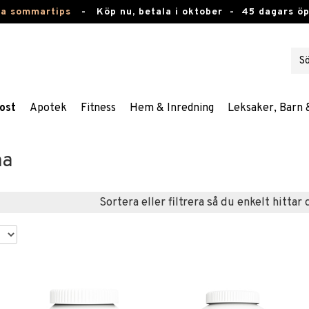
ta sommartips
-
Köp nu, betala i oktober -
45 dagars ö
ost
Apotek
Fitness
Hem & Inredning
Leksaker, Barn 
ma
Sortera eller filtrera så du enkelt hittar 