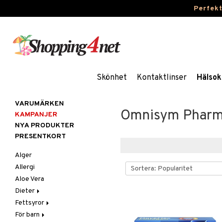
Perfek
Skönhet
Kontaktlinser
Hälsok
VARUMÄRKEN
Omnisym Phar
KAMPANJER
NYA PRODUKTER
PRESENTKORT
Alger
Allergi
Aloe Vera
Dieter
Fettsyror
Glutenintolerans
För barn
LCHF
Marina fettsyror