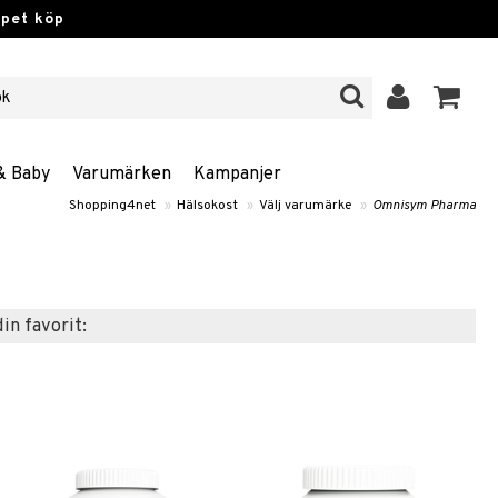
ppet köp
& Baby
Varumärken
Kampanjer
Shopping4net
»
Hälsokost
»
Välj varumärke
»
Omnisym Pharma
din favorit: