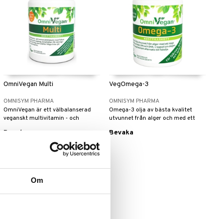
OmniVegan Multi
VegOmega-3
OMNISYM PHARMA
OMNISYM PHARMA
OmniVegan är ett välbalanserad
Omega-3 olja av bästa kvalitet
veganskt multivitamin - och
utvunnet från alger och med ett
mineraltilskott.
högt innehåll av både EPA och DHA.
Bevaka
Bevaka
Om