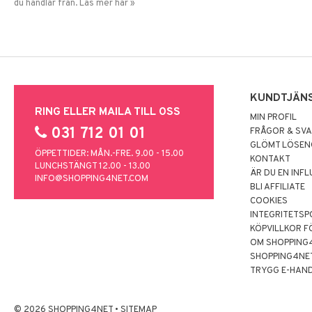
du handlar från. Läs mer här »
KUNDTJÄN
RING ELLER MAILA TILL OSS
MIN PROFIL
031 712 01 01
FRÅGOR & SV
GLÖMT LÖSE
ÖPPETTIDER: MÅN.-FRE. 9.00 - 15.00
KONTAKT
LUNCHSTÄNGT 12.00 - 13.00
ÄR DU EN INF
INFO@SHOPPING4NET.COM
BLI AFFILIATE
COOKIES
INTEGRITETSP
KÖPVILLKOR F
OM SHOPPING
SHOPPING4NE
TRYGG E-HAN
© 2026 SHOPPING4NET
•
SITEMAP