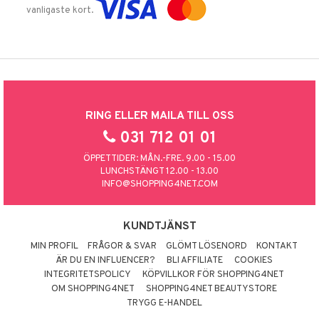
vanligaste kort.
RING ELLER MAILA TILL OSS
031 712 01 01
ÖPPETTIDER: MÅN.-FRE. 9.00 - 15.00
LUNCHSTÄNGT 12.00 - 13.00
INFO@SHOPPING4NET.COM
KUNDTJÄNST
MIN PROFIL
FRÅGOR & SVAR
GLÖMT LÖSENORD
KONTAKT
ÄR DU EN INFLUENCER?
BLI AFFILIATE
COOKIES
INTEGRITETSPOLICY
KÖPVILLKOR FÖR SHOPPING4NET
OM SHOPPING4NET
SHOPPING4NET BEAUTYSTORE
TRYGG E-HANDEL