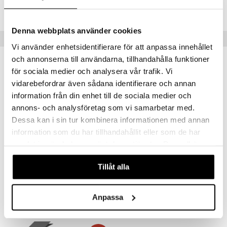
Lägsta pris senaste 30 dagarna: 279 kr
Denna webbplats använder cookies
Populära produkter
Vi använder enhetsidentifierare för att anpassa innehållet
och annonserna till användarna, tillhandahålla funktioner
kampanj
kampanj
-15%
-25%
för sociala medier och analysera vår trafik. Vi
vidarebefordrar även sådana identifierare och annan
information från din enhet till de sociala medier och
annons- och analysföretag som vi samarbetar med.
Dessa kan i sin tur kombinera informationen med annan
information som du har tillhandahållit eller som de har
samlat in när du har använt deras tjänster. Du godkänner
våra cookies vid fortsatt användande av vår webbplats.
Tillåt alla
Bio-Pycnogenol
Alpha Plus Astaxantin 4 mg
PHARMA NORD
ALPHA PLUS
351
157
412
209
kr
(
ord.
kr
)
kr
(
ord.
kr
)
Anpassa