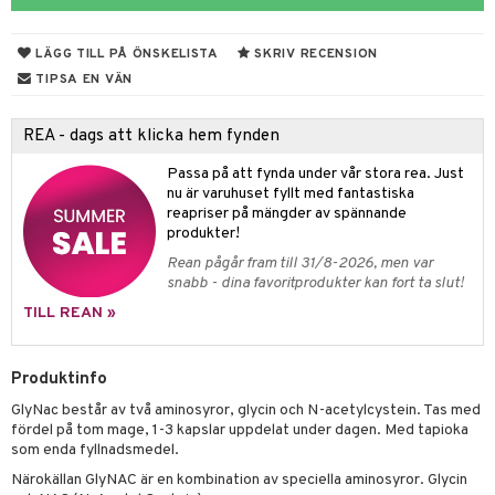
rodukter
ndra
r
ltning
m
ng
glerande
LÄGG TILL PÅ ÖNSKELISTA
SKRIV RECENSION
d
frö & nötter
ium
TIPSA EN VÄN
hälsovård
ing
ning
neraler
REA - dags att klicka hem fynden
g & avgiftning
api
Passa på att fynda under vår stora rea. Just
ygien
r & buljong
tare
nu är varuhuset fyllt med fantastiska
reapriser på mängder av spännande
kning
bak
e
svård
produkter!
Rean pågår fram till 31/8-2026, men var
emer
r
fröpasta
dervinäger
snabb - dina favoritprodukter kan fort ta slut!
oncremer
fett
ndring
 fot
 & K
TILL REAN »
produkter
vård
ood
d
idanter
Produktinfo
göring
ndvård
lsam
bränning
iner
GlyNac består av två aminosyror, glycin och N-acetylcystein. Tas med
cialprodukter
lbehör
hampo
g
tika
ersättning
fördel på tom mage, 1-3 kapslar uppdelat under dagen. Med tapioka
som enda fyllnadsmedel.
cialprodukter
d
iner
Närokällan GlyNAC är en kombination av speciella aminosyror. Glycin