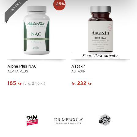
kampanj
-25%
Finns i flera varianter
Alpha Plus NAC
Astaxin
ALPHA PLUS
ASTAXIN
185
232
246
kr
(
ord.
kr
)
fr.
kr