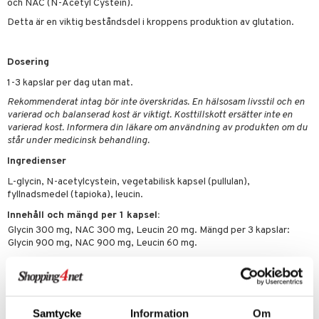
och NAC (N-Acetyl Cystein).
par
, dusch & tvål
tänder
Detta är en viktig beståndsdel i kroppens produktion av glutation.
on
ylotion
o
d
taminer
Dosering
riska oljor
dd
1-3 kapslar per dag utan mat.
änst
Rekommenderat intag bör inte överskridas. En hälsosam livsstil och en
ppspeeling
ersun
produkter
varierad och balanserad kost är viktigt. Kosttillskott ersätter inte en
 & svar
a
varierad kost. Informera din läkare om användning av produkten om du
n utan sol
står under medicinsk behandling.
produkt
cialprodukter
par
Ingredienser
elningen
creme
L-glycin, N-acetylcystein, vegetabilisk kapsel (pullulan),
tik
fyllnadsmedel (tapioka), leucin.
Innehåll och mängd per 1 kapsel:
Glycin 300 mg, NAC 300 mg, Leucin 20 mg. Mängd per 3 kapslar:
Glycin 900 mg, NAC 900 mg, Leucin 60 mg.
Artikelnr
HNB52-QK-90
Samtycke
Information
Om