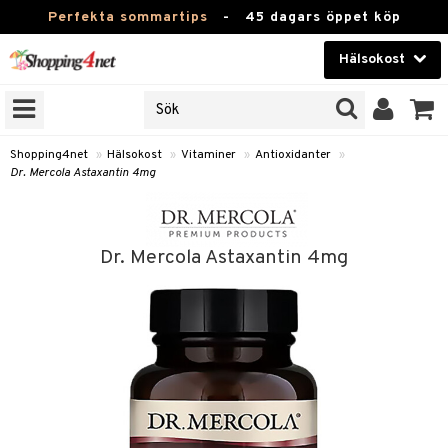
Perfekta sommartips
-
45 dagars öppet köp
Hälsokost
RKEN
Skönhet
JER
ODUKTER
Kontaktlinser
Shopping4net
»
Hälsokost
»
Vitaminer
»
Antioxidanter
»
Dr. Mercola Astaxantin 4mg
TKORT
Hälsokost
Apotek
Dr. Mercola Astaxantin 4mg
Fitness
Hem & Inredning
Leksaker, Barn & Baby
r
ntolerans
Varumärken
fettsyror
Kampanjer
ood
tsyror
or