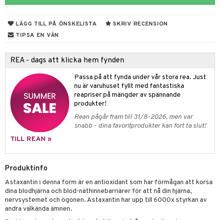
rodukter
ndra
r
ltning
m
ng
glerande
LÄGG TILL PÅ ÖNSKELISTA
SKRIV RECENSION
d
frö & nötter
ium
TIPSA EN VÄN
hälsovård
ing
ning
neraler
REA - dags att klicka hem fynden
g & avgiftning
api
Passa på att fynda under vår stora rea. Just
ygien
r & buljong
tare
nu är varuhuset fyllt med fantastiska
reapriser på mängder av spännande
kning
bak
e
svård
produkter!
Rean pågår fram till 31/8-2026, men var
emer
r
fröpasta
dervinäger
snabb - dina favoritprodukter kan fort ta slut!
oncremer
fett
ndring
 fot
 & K
TILL REAN »
produkter
vård
ood
d
idanter
Produktinfo
göring
ndvård
lsam
bränning
iner
Astaxantin i denna form är en antioxidant som har förmågan att korsa
cialprodukter
lbehör
hampo
g
tika
ersättning
dina blodhjärna och blod-näthinnebarriärer för att nå din hjärna,
nervsystemet och ögonen. Astaxantin har upp till 6000x styrkan av
cialprodukter
d
iner
andra välkända ämnen.