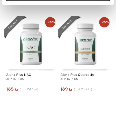
351
157
412
209
kr
(
ord.
kr
)
kr
(
ord.
kr
)
kampanj
kampanj
-25%
-25%
Alpha Plus NAC
Alpha Plus Quercetin
ALPHA PLUS
ALPHA PLUS
185
189
246
252
kr
(
ord.
kr
)
kr
(
ord.
kr
)