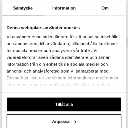
Artikelnr
Samtycke
Information
Om
HDMA4-DZ-30
Lägsta pris senaste 30 dagarna: 321 kr
Denna webbplats använder cookies
Vi använder enhetsidentifierare för att anpassa innehållet
Populära produkter
och annonserna till användarna, tillhandahålla funktioner
för sociala medier och analysera vår trafik. Vi
kampanj
kampanj
-15%
-25%
vidarebefordrar även sådana identifierare och annan
information från din enhet till de sociala medier och
annons- och analysföretag som vi samarbetar med.
Dessa kan i sin tur kombinera informationen med annan
information som du har tillhandahållit eller som de har
samlat in när du har använt deras tjänster. Du godkänner
våra cookies vid fortsatt användande av vår webbplats.
Tillåt alla
Bio-Pycnogenol
Alpha Plus Astaxantin 4 mg
PHARMA NORD
ALPHA PLUS
Anpassa