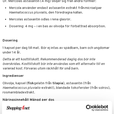
Dr. Mercolas astaxantin (4 mg) skiljer sig från andra formler:
par
, dusch & tvål
tänder
Mercola använder endast astaxantin extrakt från
microalgae
on
ylotion
Haematococcus pluvialis
, den föredragna källan.
o
Mercolas astaxantin odlas i rena glasrör.
d
taminer
Dosering: 4 mg – i en bas av olivolja för förbättrad absorption.
riska oljor
dd
änst
ppspeeling
ersun
produkter
Dosering
 & svar
a
n utan sol
1 kapsel per dag till mat. Bör ej intas av spädbarn, barn och ungdomar
produkt
under 14 år.
cialprodukter
par
Detta är ett kosttillskott. Rekommenderad daglig dos bör inte
elningen
creme
överskridas. Kosttillskott bör inte användas som ett alternativ till en
varierad kost. Förvaras utom räckhåll för små barn.
tik
Ingredienser
Olivolja, kapsel (
fisk
gelatin från
tilapia
), astaxantin (från
Haematococcus pluvialis
-extrakt), blandade tokoferoler (från solros),
rosmarinbladextrakt.
Näringsinnehåll Mängd per dos
Astaxantin
4 mg