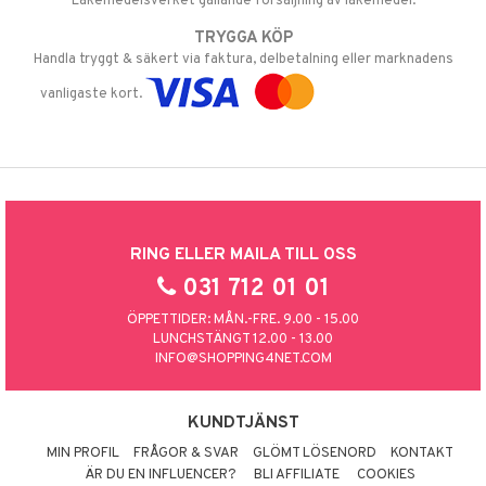
Läkemedelsverket gällande försäljning av läkemedel.
TRYGGA KÖP
Handla tryggt & säkert via faktura, delbetalning eller marknadens
vanligaste kort.
RING ELLER MAILA TILL OSS
031 712 01 01
ÖPPETTIDER: MÅN.-FRE. 9.00 - 15.00
LUNCHSTÄNGT 12.00 - 13.00
INFO@SHOPPING4NET.COM
KUNDTJÄNST
MIN PROFIL
FRÅGOR & SVAR
GLÖMT LÖSENORD
KONTAKT
ÄR DU EN INFLUENCER?
BLI AFFILIATE
COOKIES