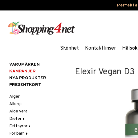
Perfekta
Skönhet
Kontaktlinser
Hälsok
VARUMÄRKEN
Elexir Vegan D3
KAMPANJER
NYA PRODUKTER
PRESENTKORT
Alger
Allergi
Aloe Vera
Dieter
Fettsyror
Glutenintolerans
För barn
LCHF
Marina fettsyror