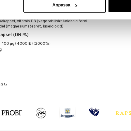
ALPHA PLUS
Anpassa
167
(
o
fr.
kr
sakapsel, vitamin D3 (vegetabiliskt kolekalciferol
el (magnesiumstearat, kiseldioxid).
kapsel (DRI%)
100 µg (4000IE) (2000%)
g
0 kr