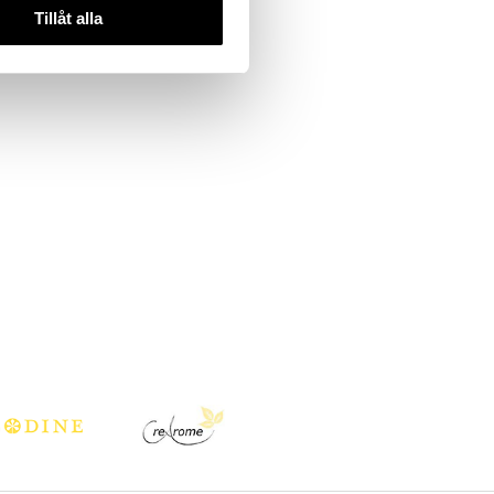
Tillåt alla
rd.
222
kr
)