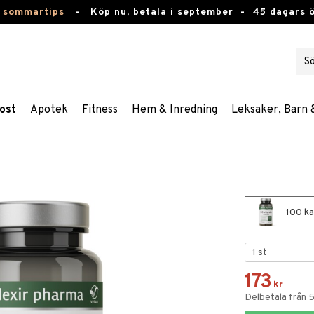
 sommartips
-
Köp nu, betala i september -
45 dagars 
ost
Apotek
Fitness
Hem & Inredning
Leksaker, Barn 
100 ka
173
kr
Delbetala från 