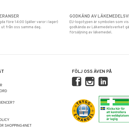
VERANSER
GODKÄND AV LÄKEMEDELSV
gda före 14:00 (gäller varor i lager)
EU-logotypen är symbolen som visar
 ut från oss samma dag.
godkända av Läkemedelsverket gä
försäljning av läkemedel.
ST
FÖLJ OSS ÄVEN PÅ
AR
NORD
LUENCER?
OLICY
ÖR SHOPPING4NET