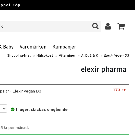
öppet köp
& Baby
Varumärken
Kampanjer
Shopping4net
»
Hälsokost
»
Vitaminer
»
A, D, E & K
»
Elexir Vegan D3
173 kr
pslar - Elexir Vegan D3
I lager, skickas omgående
55 kr per månad.