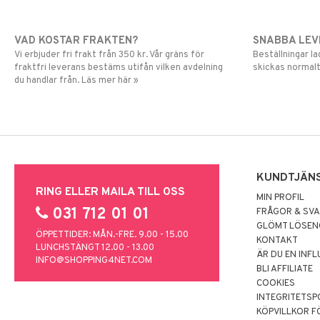
VAD KOSTAR FRAKTEN?
SNABBA LE
Vi erbjuder fri frakt från 350 kr. Vår gräns för
Beställningar la
fraktfri leverans bestäms utifån vilken avdelning
skickas normalt
du handlar från. Läs mer här »
KUNDTJÄN
RING ELLER MAILA TILL OSS
MIN PROFIL
031 712 01 01
FRÅGOR & SV
GLÖMT LÖSE
ÖPPETTIDER: MÅN.-FRE. 9.00 - 15.00
KONTAKT
LUNCHSTÄNGT 12.00 - 13.00
ÄR DU EN INF
INFO@SHOPPING4NET.COM
BLI AFFILIATE
COOKIES
INTEGRITETSP
KÖPVILLKOR F