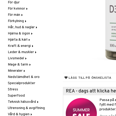
För djur
Raw Food
Veg fettsyror
Fettsyror
För kvinnor
Hudvård
För män
Vitamin & mineral
Graviditet & amning
Förkylning
Klimakterie & PMS
Näringstillskott
Hår, hud & naglar
Näringstillskott
Övriga
C-vitamin
Hjärna & ögon
Övriga
Prostata
Förebyggande &
Hår
lindrande
Hjärta & kärl
Sex & lust
Sex & lust
Kosttillskott
Fettsyror
Hostdämpande
Kraft & energi
Skelett
Sol & pigment
Minne
Ginkgo biloba
Öron, näsa & hals
Leder & muskler
Urinvägar
Ögon
Kärlstärkande
Ginseng
Övriga
Livsmedel
Kolesterolsänkande
Övriga
Kosttillskott
Virushämmande
Mage & tarm
Marina fettsyror
Prestation
Utvärtes
Bars
Vitlök
Mineraler
Veg fettsyror
Q-10
Choklad
Drycker
Nedstämdhet & oro
Rosenrot
Diverse
Fibrer
Järn
LÄGG TILL PÅ ÖNSKELISTA
Specialprodukter
Schizandra
Drycker
Matsmältning
Kalcium
Stress
Förvaring
Syrareglerande
Krom
REA - dags att klicka 
Superfood
Frukt, frö & nötter
Tarm
Magnesium
Passa på a
Teknisk hälsovård
Groddning
Utrensning
Multimineraler
fyllt med 
Utrensning & avgiftning
Kokos
Övriga
Ljusterapi
produkter
Vård & hygien
Kryddor & buljong
Selen
Luftfuktare