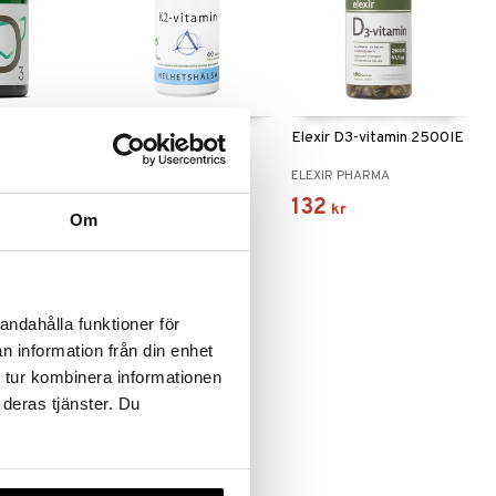
K2-vitamin
Elexir D3-vitamin 2500IE
HELHETSHÄLSA
ELEXIR PHARMA
160
132
kr
kr
Om
-25%
andahålla funktioner för
n information från din enhet
 tur kombinera informationen
 deras tjänster. Du
 varianter
-vitamin