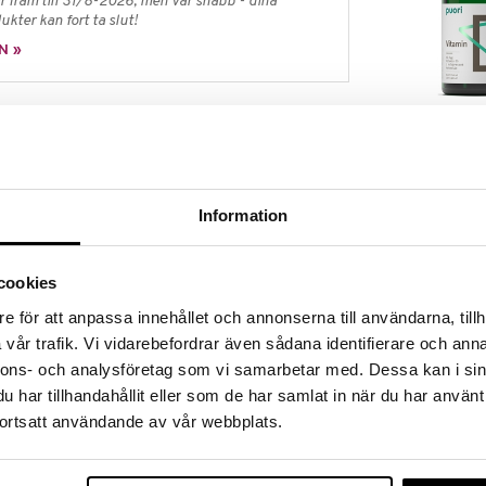
 fram till 31/8-2026, men var snabb - dina
ukter kan fort ta slut!
N »
D3
PUORI
er kapsel
119
mets normala funktion
kr
Information
 tandstatus och muskelfunktion
lav som växer naturligt på stenar och berghällar.
kampanj
av året inte står tillräckligt högt i Norden så
cookies
amin genom kosttillskott. Vitamin D3
e för att anpassa innehållet och annonserna till användarna, tillh
ganer, då vegansk kosthållning har väldigt få
pseln är framställd av cellulosa, ett växtbaserat
vår trafik. Vi vidarebefordrar även sådana identifierare och anna
 cellväggar.
nnons- och analysföretag som vi samarbetar med. Dessa kan i sin
har tillhandahållit eller som de har samlat in när du har använt
ortsatt användande av vår webbplats.
Finns i flera
Alpha Plus D3
nderad daglig dos bör inte överskridas. Kosttillskott
3000 IE + K2
v till en varierad kost. Förvaras utom räckhåll för små