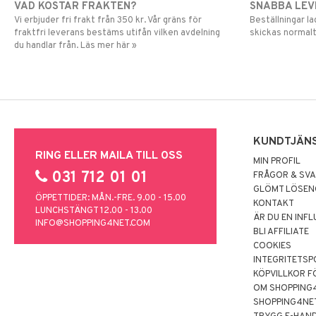
VAD KOSTAR FRAKTEN?
SNABBA LE
Vi erbjuder fri frakt från 350 kr. Vår gräns för
Beställningar la
fraktfri leverans bestäms utifån vilken avdelning
skickas normalt
du handlar från. Läs mer här »
KUNDTJÄN
RING ELLER MAILA TILL OSS
MIN PROFIL
031 712 01 01
FRÅGOR & SV
GLÖMT LÖSE
ÖPPETTIDER: MÅN.-FRE. 9.00 - 15.00
KONTAKT
LUNCHSTÄNGT 12.00 - 13.00
ÄR DU EN INF
INFO@SHOPPING4NET.COM
BLI AFFILIATE
COOKIES
INTEGRITETSP
KÖPVILLKOR F
OM SHOPPING
SHOPPING4NE