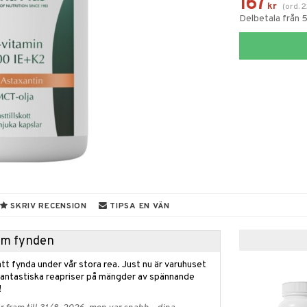
167
kr
(
ord.
2
Delbetala från 
SKRIV RECENSION
TIPSA EN VÄN
hem fynden
tt fynda under vår stora rea. Just nu är varuhuset
fantastiska reapriser på mängder av spännande
!