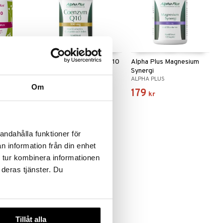
reno Plus
Alpha Plus Coenzym Q10
Alpha Plus Magnesium
Synergi
ALPHA PLUS
ALPHA PLUS
Om
205
179
kr
kr
andahålla funktioner för
n information från din enhet
 tur kombinera informationen
 deras tjänster. Du
Tillåt alla