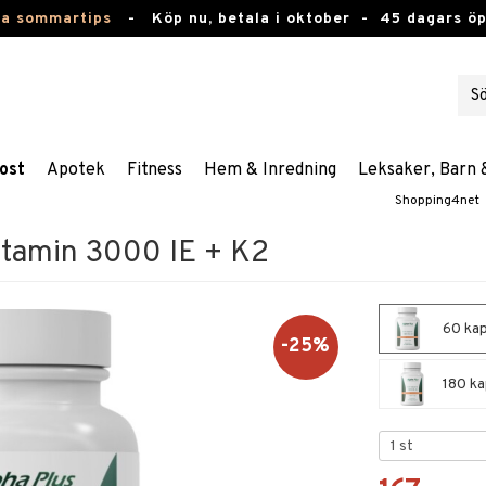
ta sommartips
-
Köp nu, betala i oktober -
45 dagars ö
ost
Apotek
Fitness
Hem & Inredning
Leksaker, Barn 
Shopping4net
itamin 3000 IE + K2
60 kap
-25%
180 ka