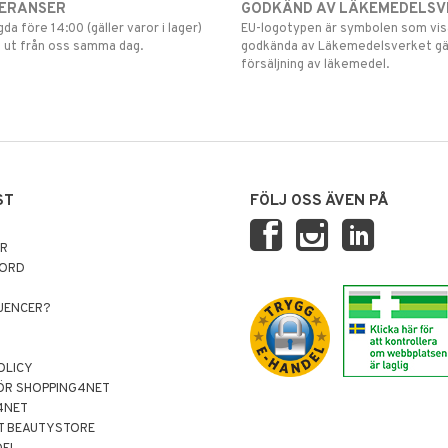
VERANSER
GODKÄND AV LÄKEMEDELSV
gda före 14:00 (gäller varor i lager)
EU-logotypen är symbolen som visar
 ut från oss samma dag.
godkända av Läkemedelsverket gä
försäljning av läkemedel.
ST
FÖLJ OSS ÄVEN PÅ
AR
NORD
LUENCER?
OLICY
ÖR SHOPPING4NET
4NET
T BEAUTYSTORE