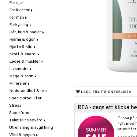
För djur
Raw Food
Veg fettsyror
Fettsyror
För kvinnor
Hudvård
För män
Vitamin & mineral
Graviditet & amning
Förkylning
Klimakterie & PMS
Näringstillskott
Hår, hud & naglar
Näringstillskott
Övriga
C-vitamin
Hjärna & ögon
Övriga
Prostata
Förebyggande &
Hår
lindrande
Hjärta & kärl
Sex & lust
Sex & lust
Kosttillskott
Fettsyror
Hostdämpande
Kraft & energi
Skelett
Sol & pigment
Minne
Ginkgo biloba
Öron, näsa & hals
Leder & muskler
Urinvägar
Ögon
Kärlstärkande
Ginseng
Övriga
Livsmedel
Kolesterolsänkande
Övriga
Kosttillskott
Virushämmande
Mage & tarm
Marina fettsyror
Prestation
Utvärtes
Bars
Vitlök
Mineraler
Veg fettsyror
Q-10
Choklad
Drycker
Nedstämdhet & oro
Rosenrot
Diverse
Fibrer
Järn
LÄGG TILL PÅ ÖNSKELISTA
Specialprodukter
Schizandra
Drycker
Matsmältning
Kalcium
Stress
Förvaring
Syrareglerande
Krom
REA - dags att klicka 
Superfood
Frukt, frö & nötter
Tarm
Magnesium
Passa på a
Teknisk hälsovård
Groddning
Utrensning
Multimineraler
fyllt med 
Utrensning & avgiftning
Kokos
Övriga
Ljusterapi
produkter
Vård & hygien
Kryddor & buljong
Selen
Luftfuktare