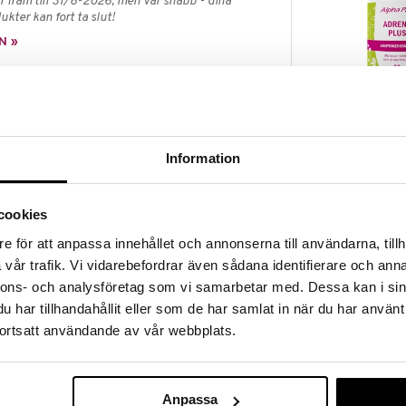
 fram till 31/8-2026, men var snabb - dina
ukter kan fort ta slut!
N »
Alpha Plus Ad
n i kokosolja.
ALPHA PLUS
ts normala funktion samt till att bibehålla normal
Information
283
n och normala tänder.
kr
oagulation och till att bibehålla normal benstomme.
cookies
åltid.
e för att anpassa innehållet och annonserna till användarna, tillh
vår trafik. Vi vidarebefordrar även sådana identifierare och anna
nderad daglig dos bör inte överskridas. Kosttillskott
nnons- och analysföretag som vi samarbetar med. Dessa kan i sin
v till en varierad kost. Förvaras utom räckhåll för små
har tillhandahållit eller som de har samlat in när du har använt
ortsatt användande av vår webbplats.
 (VitaMK-7, menakinon), naturligt astaxantin
 (Haematococcus pluvialis)), D3-vitamin
nöt), glycerol, sockerkulör, vatten).
Anpassa