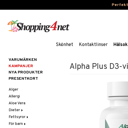
Perfek
Skönhet
Kontaktlinser
Hälsok
VARUMÄRKEN
Alpha Plus D3-v
KAMPANJER
NYA PRODUKTER
PRESENTKORT
Alger
Allergi
Aloe Vera
Dieter
Fettsyror
Glutenintolerans
För barn
LCHF
Marina fettsyror