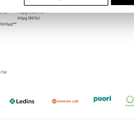
*
0 IE)
75µg (1500%)
60µg (80%)
) 500µg**
7 kr