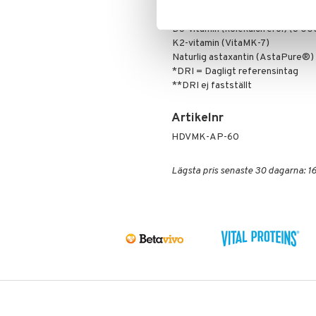
Innehåll per 1 Kapsel %DRI
D3-vitamin (kolekalciferol) (3 00
K2-vitamin (VitaMK-7)
Naturlig astaxantin (AstaPure®
*DRI = Dagligt referensintag
**DRI ej fastställt
Artikelnr
HDVMK-AP-60
Lägsta pris senaste 30 dagarna: 16