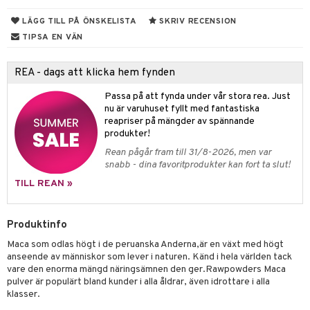
rodukter
ndra
r
ltning
m
LÄGG TILL PÅ ÖNSKELISTA
SKRIV RECENSION
ng
glerande
TIPSA EN VÄN
od
frö & nötter
ium
REA - dags att klicka hem fynden
hälsovård
ing
ning
neraler
Passa på att fynda under vår stora rea. Just
g & avgiftning
api
nu är varuhuset fyllt med fantastiska
ygien
r & buljong
tare
reapriser på mängder av spännande
produkter!
kning
bak
e
svård
Rean pågår fram till 31/8-2026, men var
snabb - dina favoritprodukter kan fort ta slut!
emer
r
fröpasta
dervinäger
TILL REAN »
oncremer
fett
ndring
 fot
 & K
änst
produkter
vård
ood
d
danter
Produktinfo
 & svar
göring
ndvård
lsam
bränning
iner
Maca som odlas högt i de peruanska Anderna,är en växt med högt
produkt
anseende av människor som lever i naturen. Känd i hela världen tack
cialprodukter
lbehör
hampo
g
tika
ersättning
vare den enorma mängd näringsämnen den ger.Rawpowders Maca
elningen
pulver är populärt bland kunder i alla åldrar, även idrottare i alla
cialprodukter
d
iner
klasser.
tik