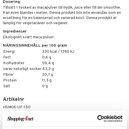
par
Dosering
, dusch & tvål
tänder
Tillsätt 1 tesked av macapulver till mjölk, juice eller till din smoothie.
on
ylotion
Kan även blandas i maten. Denna produkt bör inte användas som en
ersättning för en balanserad och varierad kost. Denna produkt är
o
d
taminer
lämplig för vegetarianer och veganer.
riska oljor
Ingredienser
dd
Ekologiskt svart maca pulver.
ppspeeling
ersun
produkter
NÄRINGSINNEHÅLL per 100 gram
a
Energi
330 kcal / 1390 kJ
n utan sol
Fett
0,6 g
cialprodukter
par
Kolhydrater
59,4 g
varav naturligt socker
43,2 g
creme
Fibrer
20,7 g
Protein
11,3 g
Salt
0 g
Artikelnr
HSM06-UF-150
Lägsta pris senaste 30 dagarna: 155 kr