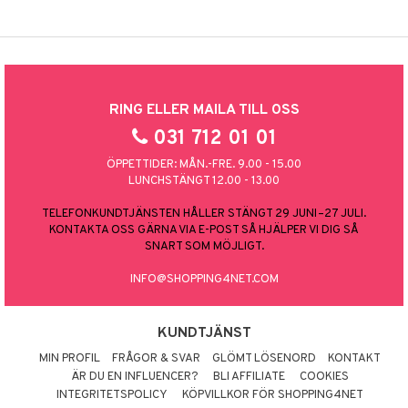
RING ELLER MAILA TILL OSS
031 712 01 01
ÖPPETTIDER: MÅN.-FRE. 9.00 - 15.00
LUNCHSTÄNGT 12.00 - 13.00
TELEFONKUNDTJÄNSTEN HÅLLER STÄNGT 29 JUNI–27 JULI.
KONTAKTA OSS GÄRNA VIA E-POST SÅ HJÄLPER VI DIG SÅ
SNART SOM MÖJLIGT.
INFO@SHOPPING4NET.COM
KUNDTJÄNST
MIN PROFIL
FRÅGOR & SVAR
GLÖMT LÖSENORD
KONTAKT
ÄR DU EN INFLUENCER?
BLI AFFILIATE
COOKIES
INTEGRITETSPOLICY
KÖPVILLKOR FÖR SHOPPING4NET