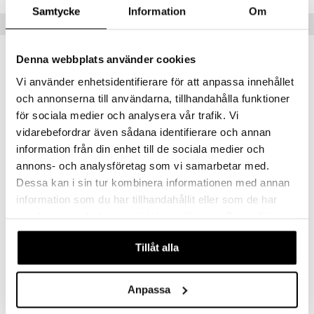
Samtycke
Information
Om
Populära produkter
Denna webbplats använder cookies
Vi använder enhetsidentifierare för att anpassa innehållet
eko
och annonserna till användarna, tillhandahålla funktioner
för sociala medier och analysera vår trafik. Vi
vidarebefordrar även sådana identifierare och annan
information från din enhet till de sociala medier och
annons- och analysföretag som vi samarbetar med.
Dessa kan i sin tur kombinera informationen med annan
information som du har tillhandahållit eller som de har
Rawpowder Vassle protein Organic
WellAware Nypon EKO 1000 gram
RAWPOWDER
WELLAWARE
samlat in när du har använt deras tjänster. Du godkänner
våra cookies vid fortsatt användande av vår webbplats.
279
272
kr
kr
Tillåt alla
Anpassa