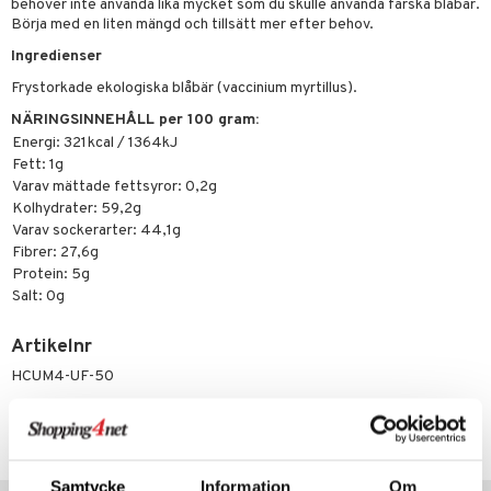
behöver inte använda lika mycket som du skulle använda färska blåbär.
tarm
Börja med en liten mängd och tillsätt mer efter behov.
r
r
Ingredienser
het & oro
Frystorkade ekologiska blåbär (vaccinium myrtillus).
NÄRINGSINNEHÅLL per 100 gram:
rodukter
ltning
m
Energi: 321 kcal / 1364kJ
glerande
Fett: 1g
Varav mättade fettsyror: 0,2g
d
ium
Kolhydrater: 59,2g
Varav sockerarter: 44,1g
hälsovård
ning
neraler
Fibrer: 27,6g
Protein: 5g
g & avgiftning
api
Salt: 0g
ygien
tare
Artikelnr
kning
e
svård
HCUM4-UF-50
emer
r
dervinäger
Lägsta pris senaste 30 dagarna: 91 kr
oncremer
ndring
 fot
 & K
änst
produkter
vård
d
danter
Samtycke
Information
Om
 & svar