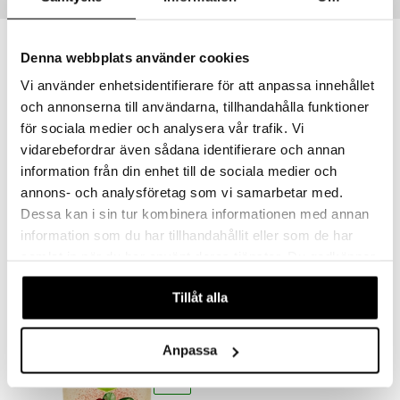
Tips till dig
göring
ndvård
lsam
bränning
iner
produkt
cialprodukter
lbehör
hampo
tika
ersättning
Denna webbplats använder cookies
elningen
cialprodukter
d
iner
eko
Vi använder enhetsidentifierare för att anpassa innehållet
tik
och annonserna till användarna, tillhandahålla funktioner
par
, dusch & tvål
tänder
för sociala medier och analysera vår trafik. Vi
on
ylotion
vidarebefordrar även sådana identifierare och annan
o
information från din enhet till de sociala medier och
d
taminer
annons- och analysföretag som vi samarbetar med.
riska oljor
dd
Dessa kan i sin tur kombinera informationen med annan
ppspeeling
Rawpowder Näringsjästflingor B12 Engevita
Rawpowder Pekannötter
ersun
produkter
information som du har tillhandahållit eller som de har
RAWPOWDER
RAWPOWDER
samlat in när du har använt deras tjänster. Du godkänner
a
n utan sol
våra cookies vid fortsatt användande av vår webbplats.
75
119
kr
kr
cialprodukter
par
Tillåt alla
creme
Anpassa
eko