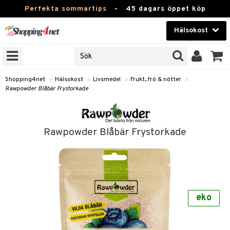
Perfekta sommartips
-
45 dagars öppet köp
Hälsokost
RKEN
Skönhet
JER
ODUKTER
Kontaktlinser
Shopping4net
»
Hälsokost
»
Livsmedel
»
Frukt, frö & nötter
»
Rawpowder Blåbär Frystorkade
TKORT
Hälsokost
Apotek
Rawpowder Blåbär Frystorkade
Fitness
Hem & Inredning
Leksaker, Barn & Baby
r
ntolerans
eko
Varumärken
fettsyror
Kampanjer
ood
tsyror
or