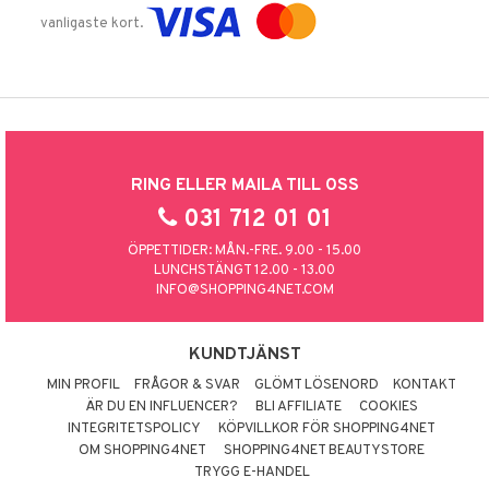
vanligaste kort.
RING ELLER MAILA TILL OSS
031 712 01 01
ÖPPETTIDER: MÅN.-FRE. 9.00 - 15.00
LUNCHSTÄNGT 12.00 - 13.00
INFO@SHOPPING4NET.COM
KUNDTJÄNST
MIN PROFIL
FRÅGOR & SVAR
GLÖMT LÖSENORD
KONTAKT
ÄR DU EN INFLUENCER?
BLI AFFILIATE
COOKIES
INTEGRITETSPOLICY
KÖPVILLKOR FÖR SHOPPING4NET
OM SHOPPING4NET
SHOPPING4NET BEAUTYSTORE
TRYGG E-HANDEL