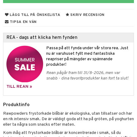
ndra
r
ng
LÄGG TILL PÅ ÖNSKELISTA
SKRIV RECENSION
frö & nötter
TIPSA EN VÄN
ing
REA - dags att klicka hem fynden
Passa på att fynda under vår stora rea. Just
r & buljong
nu är varuhuset fyllt med fantastiska
reapriser på mängder av spännande
bak
produkter!
Rean pågår fram till 31/8-2026, men var
fröpasta
snabb - dina favoritprodukter kan fort ta slut!
fett
TILL REAN »
ood
Produktinfo
Rawpowders frystorkade blåbär är ekologiska, utan tillsatser och har
g
en rik intensiv smak. De är väldigt goda att ha på gröten, på yoghurten
eller ta några som snacks efter maten.
Kom ihåg att frystorkade blåbär är koncentrerade i smak, så du