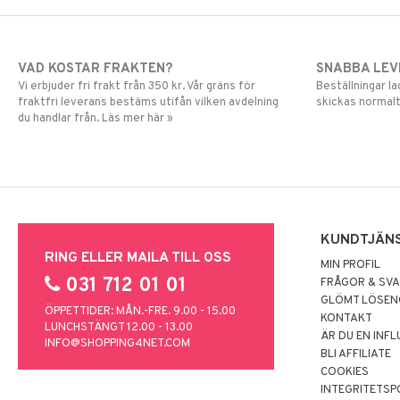
VAD KOSTAR FRAKTEN?
SNABBA LE
Vi erbjuder fri frakt från 350 kr. Vår gräns för
Beställningar la
fraktfri leverans bestäms utifån vilken avdelning
skickas normalt
du handlar från. Läs mer här »
KUNDTJÄN
RING ELLER MAILA TILL OSS
MIN PROFIL
031 712 01 01
FRÅGOR & SV
GLÖMT LÖSE
ÖPPETTIDER: MÅN.-FRE. 9.00 - 15.00
KONTAKT
LUNCHSTÄNGT 12.00 - 13.00
ÄR DU EN INF
INFO@SHOPPING4NET.COM
BLI AFFILIATE
COOKIES
INTEGRITETSP