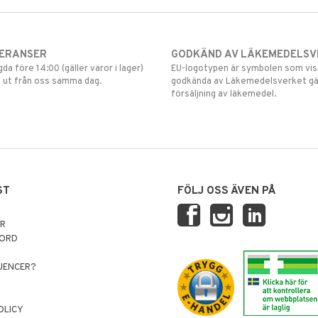
VERANSER
GODKÄND AV LÄKEMEDELSV
gda före 14:00 (gäller varor i lager)
EU-logotypen är symbolen som visar
 ut från oss samma dag.
godkända av Läkemedelsverket gä
försäljning av läkemedel.
ST
FÖLJ OSS ÄVEN PÅ
AR
NORD
LUENCER?
OLICY