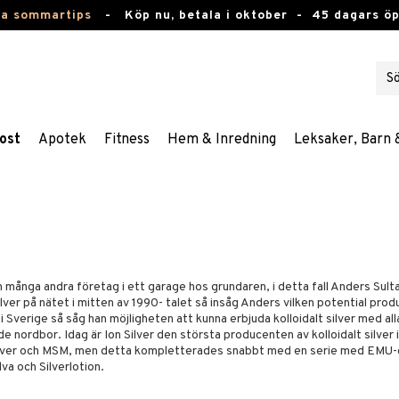
ta sommartips
-
Köp nu, betala i oktober -
45 dagars ö
ost
Apotek
Fitness
Hem & Inredning
Leksaker, Barn 
 många andra företag i ett garage hos grundaren, i detta fall Anders Sulta
lver på nätet i mitten av 1990- talet så insåg Anders vilken potential pro
 i Sverige så såg han möjligheten att kunna erbjuda kolloidalt silver med a
nordbor. Idag är Ion Silver den största producenten av kolloidalt silver i
 silver och MSM, men detta kompletterades snabbt med en serie med EMU
va och Silverlotion.