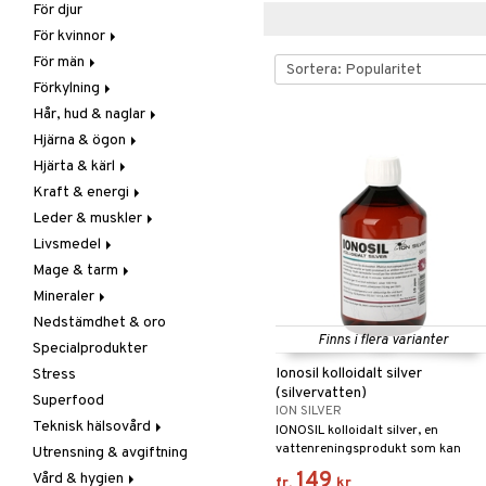
För djur
Raw Food
Veg fettsyror
Fettsyror
För kvinnor
Hudvård
För män
Vitamin & mineral
Graviditet & amning
Förkylning
Klimakterie & PMS
Näringstillskott
Hår, hud & naglar
Näringstillskott
Övriga
C-vitamin
Hjärna & ögon
Övriga
Prostata
Förebyggande &
Hår
lindrande
Hjärta & kärl
Sex & lust
Sex & lust
Kosttillskott
Fettsyror
Hostdämpande
Kraft & energi
Skelett
Sol & pigment
Minne
Ginkgo biloba
Öron, näsa & hals
Leder & muskler
Urinvägar
Ögon
Kärlstärkande
Ginseng
Övriga
Livsmedel
Kolesterolsänkande
Övriga
Kosttillskott
Virushämmande
Mage & tarm
Marina fettsyror
Prestation
Utvärtes
Bars
Vitlök
Mineraler
Veg fettsyror
Q-10
Choklad
Drycker
Nedstämdhet & oro
Rosenrot
Diverse
Fibrer
Järn
Finns i flera varianter
Specialprodukter
Schizandra
Drycker
Matsmältning
Kalcium
Ionosil kolloidalt silver
Stress
Förvaring
Syrareglerande
Krom
(silvervatten)
Superfood
Frukt, frö & nötter
Tarm
Magnesium
ION SILVER
Teknisk hälsovård
Groddning
Utrensning
Multimineraler
IONOSIL kolloidalt silver, en
vattenreningsprodukt som kan
Utrensning & avgiftning
Kokos
Övriga
Ljusterapi
döda bakterier, svampar, virus och
149
Vård & hygien
Kryddor & buljong
Selen
Luftfuktare
fr.
kr