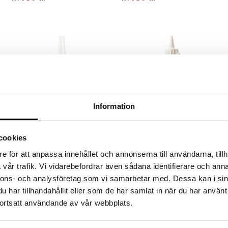
silver.
Information
Finns i flera varianter
cookies
Nässprayflaska tom 30ml
Silverlotion
e för att anpassa innehållet och annonserna till användarna, tillh
ION SILVER
ION SILVER
Tom sprayflaska i plast för
Silverlotion är en tunnflytande
vår trafik. Vi vidarebefordrar även sådana identifierare och anna
nässprayning.
lotion som är enkel att jobba in i
nnons- och analysföretag som vi samarbetar med. Dessa kan i sin
pälsen på hästar, katter och
19
129
kr
fr.
kr
har tillhandahållit eller som de har samlat in när du har använt
hundar.
ortsatt användande av vår webbplats.