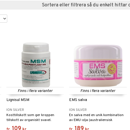
Sortera eller filtrera så du enkelt hittar 
Finns i flera varianter
Finns i flera varianter
Lignisul MSM
EMS salva
ION SILVER
ION SILVER
Kosttillskott som ger kroppen
En salva med en unik kombination
tillskott av organiskt svavel.
av EMU-olja (australiensisk
strutsfågel), MSM och kolloidalt
109
189
fr.
kr
fr.
kr