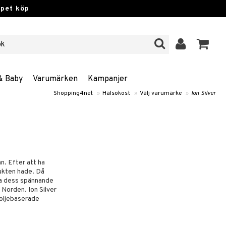
ppet köp
& Baby
Varumärken
Kampanjer
Shopping4net
»
Hälsokost
»
Välj varumärke
»
Ion Silver
n. Efter att ha
dukten hade. Då
lla dess spännande
 Norden. Ion Silver
-oljebaserade