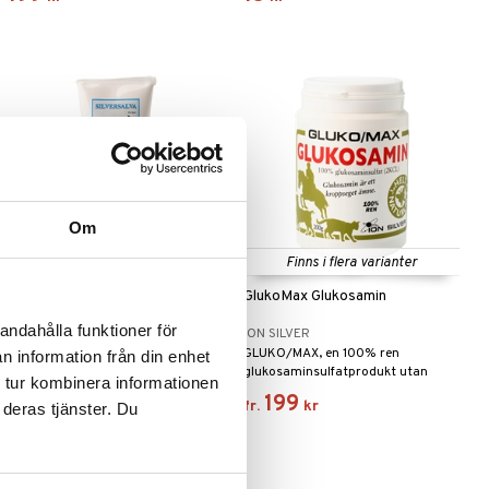
silver.
och blanda det med sex delar
vatten.
Om
Finns i flera varianter
Finns i flera varianter
Silversalva
GlukoMax Glukosamin
andahålla funktioner för
ION SILVER
ION SILVER
Mjukgörande salva som innehåller
GLUKO/MAX, en 100% ren
n information från din enhet
kolloidalt silver.
glukosaminsulfatprodukt utan
 tur kombinera informationen
andra tillsatser.
99
199
fr.
kr
fr.
kr
 deras tjänster. Du