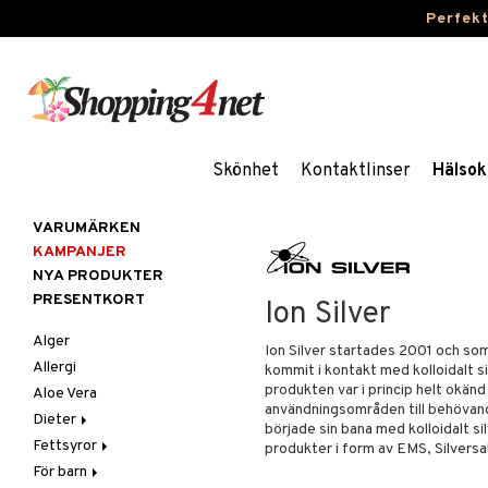
Perfek
Skönhet
Kontaktlinser
Hälsok
VARUMÄRKEN
KAMPANJER
NYA PRODUKTER
PRESENTKORT
Ion Silver
Alger
Ion Silver startades 2001 och som
Allergi
kommit i kontakt med kolloidalt si
produkten var i princip helt okänd
Aloe Vera
användningsområden till behövande 
Dieter
började sin bana med kolloidalt
Fettsyror
Glutenintolerans
produkter i form av EMS, Silversal
För barn
LCHF
Marina fettsyror