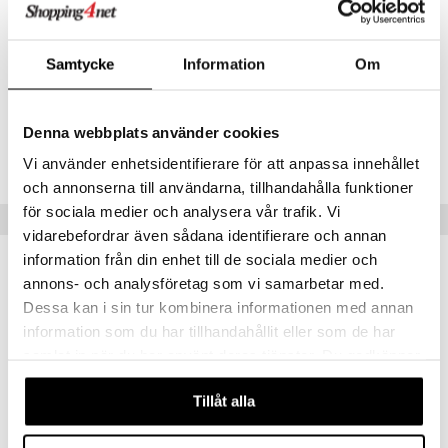
a
n utan sol
*DRI = % av dagligt referensintag
**DRI ej fastställt
cialprodukter
par
Samtycke
Information
Om
Artikelnr
creme
HS00N-NH-150
Denna webbplats använder cookies
Lägsta pris senaste 30 dagarna: 60 kr
Vi använder enhetsidentifierare för att anpassa innehållet
och annonserna till användarna, tillhandahålla funktioner
för sociala medier och analysera vår trafik. Vi
Tips till dig
vidarebefordrar även sådana identifierare och annan
information från din enhet till de sociala medier och
annons- och analysföretag som vi samarbetar med.
Dessa kan i sin tur kombinera informationen med annan
information som du har tillhandahållit eller som de har
samlat in när du har använt deras tjänster. Du godkänner
våra cookies vid fortsatt användande av vår webbplats.
Tillåt alla