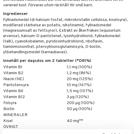
ygien
tare
varierad kost. Förvaras utom räckhåll för små barn.
kning
e
svård
Ingredienser
Fyllnadsmedel (di-kalcium fosfat, mikrokristallin cellulosa, kiselsyra),
emer
r
dervinäger
modifierad stärkelse av potatis, nikotinamid, fyllnadsmedel
(magnesiumsalt av fettsyror), Extrakt av åkerfräken (equisetum
oncremer
ndring
 fot
 & K
arvense), kalcium-D-pantotenat, lysinhydroklorid, fyllnadsmedel
änst
(talk), cyanokobalamin, pyridoxinhydroklorid, riboflavin,
produkter
vård
d
danter
tiaminmononitrat, pteroylmonoglutaminsyra, D-biotin,
 & svar
ytbehandlingsmedel (karnaubavax).
göring
ndvård
lsam
bränning
iner
produkt
Innehåll per dagsdos om 2 tabletter (*DRI%)
cialprodukter
lbehör
hampo
tika
ersättning
Vitamin B1
1,1 mg (100%)
elningen
Vitamin B2
1,2 mg (86%)
cialprodukter
d
iner
Niacin (NE)
20 mg (125%)
tik
Pantotensyra
10 mg (167%)
par
, dusch & tvål
tänder
Vitamin B6
1,5 mg (107%)
on
ylotion
Vitamin B12
3 µg (120%)
Folsyra
200 µg (100%)
o
d
taminer
Biotin
50 µg (100%)
MINERALER
riska oljor
dd
Kisel
40 mg**
ÖVRIGT
ppspeeling
ersun
produkter
L-lysin
10 mg**