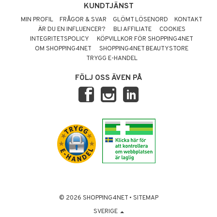
KUNDTJÄNST
MIN PROFIL
FRÅGOR & SVAR
GLÖMT LÖSENORD
KONTAKT
ÄR DU EN INFLUENCER?
BLI AFFILIATE
COOKIES
INTEGRITETSPOLICY
KÖPVILLKOR FÖR SHOPPING4NET
OM SHOPPING4NET
SHOPPING4NET BEAUTYSTORE
TRYGG E-HANDEL
FÖLJ OSS ÄVEN PÅ
© 2026 SHOPPING4NET
•
SITEMAP
SVERIGE