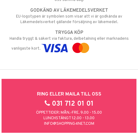
GODKÄND AV LÄKEMEDELSVERKET
EU-logotypen är symbolen som visar att vi är godkända av
Läkemedelsverket gällande försäljning av läkemedel.
TRYGGA KÖP
Handla tryggt & säkert via faktura, delbetalning eller marknadens
vanligaste kort.
RING ELLER MAILA TILL OSS
031 712 01 01
ÖPPETTIDER: MÅN.-FRE. 9.00 - 15.00
LUNCHSTÄNGT 12.00 - 13.00
INFO@SHOPPING4NET.COM