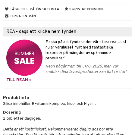
ndra
r
ltning
m
LÄGG TILL PÅ ÖNSKELISTA
SKRIV RECENSION
ng
glerande
TIPSA EN VÄN
frö & nötter
ium
REA - dags att klicka hem fynden
ing
ning
neraler
Passa på att fynda under vår stora rea. Just
nu är varuhuset fyllt med fantastiska
r & buljong
reapriser på mängder av spännande
produkter!
bak
Rean pågår fram till 31/8-2026, men var
snabb - dina favoritprodukter kan fort ta slut!
fröpasta
het & oro
TILL REAN »
fett
rodukter
ood
Produktinfo
Silica innehåller B-vitaminkomplex, kisel och l-lysin.
d
Dosering
g
hälsovård
2 tabletter dagligen.
g & avgiftning
api
Detta är ett kosttillskott. Rekommenderad daglig dos bör inte
överskridas. Kosttillskott bör inte användas som ett alternativ till en