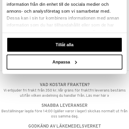
par
, dusch & tvål
tänder
information från din enhet till de sociala medier och
annons- och analysföretag som vi samarbetar med.
on
ylotion
Dessa kan i sin tur kombinera informationen med annan
o
d
taminer
information som du har tillhandahållit eller som de har
riska oljor
samlat in när du har använt deras tjänster. Du godkänner
dd
våra cookies vid fortsatt användande av vår webbplats.
ppspeeling
ersun
produkter
Tillåt alla
a
n utan sol
cialprodukter
Anpassa
par
creme
VAD KOSTAR FRAKTEN?
Vi erbjuder fri frakt från 350 kr. Vår gräns för fraktfri leverans bestäms
utifån vilken avdelning du handlar från. Läs mer här »
SNABBA LEVERANSER
Beställningar lagda före 14:00 (gäller varor i lager) skickas normalt ut från
oss samma dag.
GODKÄND AV LÄKEMEDELSVERKET