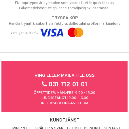
EU-logotypen är symbolen som visar att vi är godkända av
Läkemedelsverket gällande försäljning av läkemedel.
TRYGGA KÖP
Handla tryggt & säkert via faktura, delbetalning eller marknadens
vanligaste kort.
RING ELLER MAILA TILL OSS
031 712 01 01
ÖPPETTIDER: MÅN.-FRE. 9.00 - 15.00
LUNCHSTÄNGT 12.00 - 13.00
INFO@SHOPPING4NET.COM
KUNDTJÄNST
MIN PROFIL
FRÅGOR & SVAR
GLÖMT LÖSENORD
KONTAKT