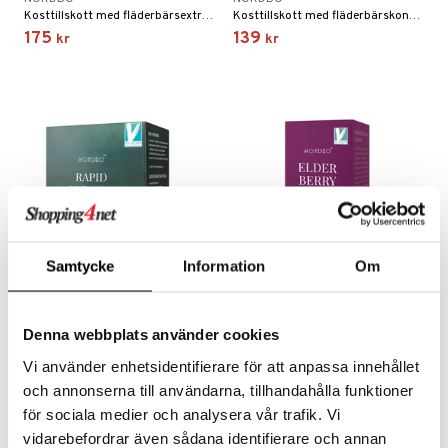
rodukter
ndra
r
ltning
m
Kosttillskott med fläderbärsextrakt.
Kosttillskott med fläderbärskoncentrat.
ng
glerande
175
139
kr
kr
d
frö & nötter
ium
hälsovård
ing
ning
neraler
g & avgiftning
api
ygien
r & buljong
tare
kning
bak
e
svård
emer
r
fröpasta
dervinäger
Samtycke
Information
Om
oncremer
fett
ndring
 fot
 & K
änst
produkter
vård
ood
d
danter
Nordbo Rapid Cleanse
Nordbo Elderberry Kids
 & svar
Denna webbplats använder cookies
NORDBO
NORDBO
göring
ndvård
lsam
bränning
iner
En 7-dagars örtkur som bidrar till att normalisera tarmen, levern och njurarna.
Kosttillskott med fläderbärskoncentrat.
Vi använder enhetsidentifierare för att anpassa innehållet
produkt
229
95
kr
kr
cialprodukter
lbehör
hampo
g
tika
ersättning
och annonserna till användarna, tillhandahålla funktioner
elningen
för sociala medier och analysera vår trafik. Vi
cialprodukter
d
iner
vidarebefordrar även sådana identifierare och annan
tik