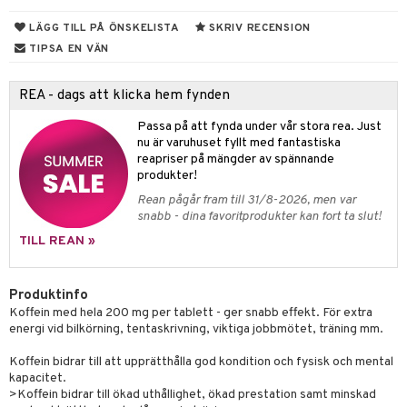
ndra
LÄGG TILL PÅ ÖNSKELISTA
SKRIV RECENSION
muskler
TIPSA EN VÄN
el
lskott
REA - dags att klicka hem fynden
tarm
es
Passa på att fynda under vår stora rea. Just
r
d
r
nu är varuhuset fyllt med fantastiska
reapriser på mängder av spännande
het & oro
produkter!
rodukter
r
ltning
m
Rean pågår fram till 31/8-2026, men var
snabb - dina favoritprodukter kan fort ta slut!
ng
glerande
TILL REAN »
d
frö & nötter
ium
hälsovård
ing
ning
neraler
Produktinfo
Koffein med hela 200 mg per tablett - ger snabb effekt. För extra
g & avgiftning
api
energi vid bilkörning, tentaskrivning, viktiga jobbmötet, träning mm.
ygien
r & buljong
tare
Koffein bidrar till att upprätthålla god kondition och fysisk och mental
kapacitet.
kning
bak
e
svård
>Koffein bidrar till ökad uthållighet, ökad prestation samt minskad