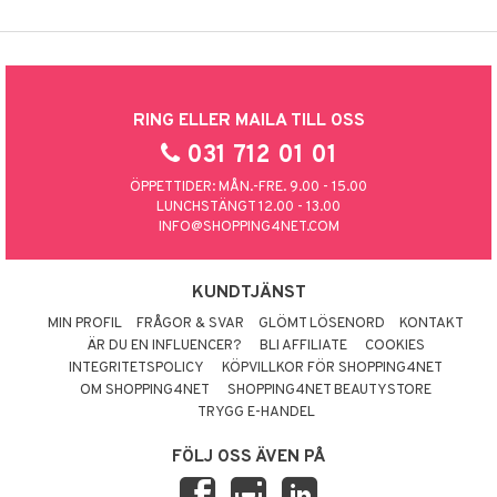
RING ELLER MAILA TILL OSS
031 712 01 01
ÖPPETTIDER: MÅN.-FRE. 9.00 - 15.00
LUNCHSTÄNGT 12.00 - 13.00
INFO@SHOPPING4NET.COM
KUNDTJÄNST
MIN PROFIL
FRÅGOR & SVAR
GLÖMT LÖSENORD
KONTAKT
ÄR DU EN INFLUENCER?
BLI AFFILIATE
COOKIES
INTEGRITETSPOLICY
KÖPVILLKOR FÖR SHOPPING4NET
OM SHOPPING4NET
SHOPPING4NET BEAUTYSTORE
TRYGG E-HANDEL
FÖLJ OSS ÄVEN PÅ