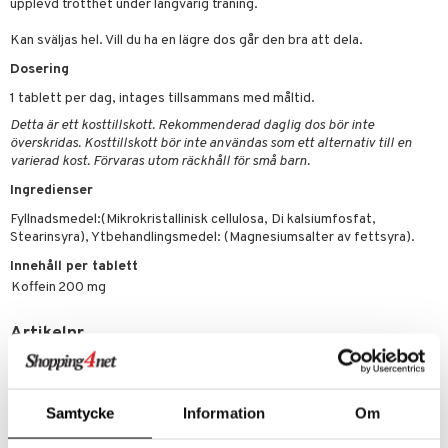
upplevd trötthet under långvarig träning.
emer
r
fröpasta
dervinäger
Kan sväljas hel. Vill du ha en lägre dos går den bra att dela.
oncremer
fett
ndring
 fot
 & K
änst
Dosering
produkter
vård
ood
d
danter
 & svar
1 tablett per dag, intages tillsammans med måltid.
göring
ndvård
lsam
bränning
iner
Detta är ett kosttillskott. Rekommenderad daglig dos bör inte
produkt
överskridas. Kosttillskott bör inte användas som ett alternativ till en
cialprodukter
lbehör
hampo
g
tika
ersättning
varierad kost. Förvaras utom räckhåll för små barn.
elningen
cialprodukter
d
iner
Ingredienser
tik
par
, dusch & tvål
tänder
Fyllnadsmedel:(Mikrokristallinisk cellulosa, Di kalsiumfosfat,
Stearinsyra), Ytbehandlingsmedel: (Magnesiumsalter av fettsyra).
on
ylotion
Innehåll per tablett
o
Koffein
200 mg
d
taminer
riska oljor
dd
Artikelnr
ppspeeling
ersun
produkter
HK0ZA-SK-100
a
n utan sol
Lägsta pris senaste 30 dagarna: 75 kr
Samtycke
Information
Om
cialprodukter
par