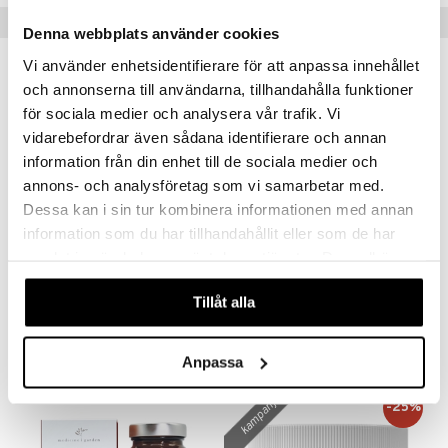
creme
Populära produkter
Denna webbplats använder cookies
Vi använder enhetsidentifierare för att anpassa innehållet
kampanj
kampanj
-25%
-25%
och annonserna till användarna, tillhandahålla funktioner
för sociala medier och analysera vår trafik. Vi
vidarebefordrar även sådana identifierare och annan
information från din enhet till de sociala medier och
annons- och analysföretag som vi samarbetar med.
Dessa kan i sin tur kombinera informationen med annan
information som du har tillhandahållit eller som de har
samlat in när du har använt deras tjänster. Du godkänner
Alpha Plus Adreno Plus
Alpha Plus Aminosyrakomplex
våra cookies vid fortsatt användande av vår webbplats.
ALPHA PLUS
ALPHA PLUS
Tillåt alla
213
156
283
207
kr
(
ord.
kr
)
kr
(
ord.
kr
)
Anpassa
kampanj
-25%