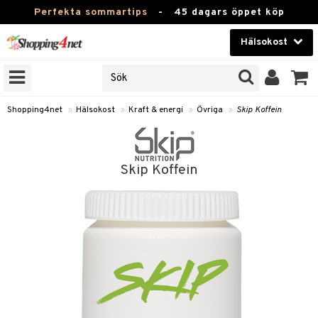
Perfekta sommartips
-
45 dagars öppet köp
Hälsokost
RKEN
Skönhet
JER
ODUKTER
Kontaktlinser
Shopping4net
»
Hälsokost
»
Kraft & energi
»
Övriga
»
Skip Koffein
TKORT
Hälsokost
Apotek
Skip Koffein
Fitness
Hem & Inredning
Leksaker, Barn & Baby
r
ntolerans
Varumärken
fettsyror
Kampanjer
ood
tsyror
or