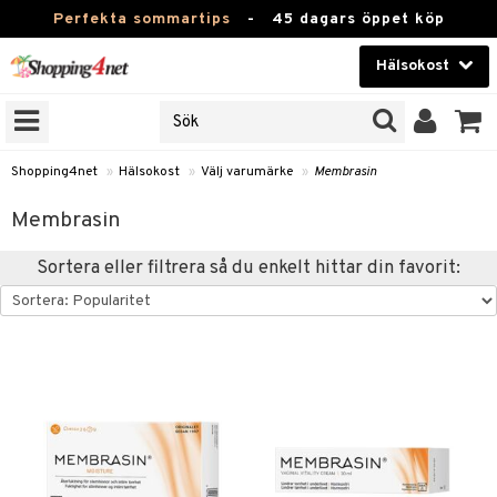
Perfekta sommartips
-
45 dagars öppet köp
Hälsokost
RKEN
Skönhet
JER
ODUKTER
Kontaktlinser
Shopping4net
»
Hälsokost
»
Välj varumärke
»
Membrasin
TKORT
Hälsokost
Membrasin
Apotek
Sortera eller filtrera så du enkelt hittar din favorit:
Fitness
Hem & Inredning
Leksaker, Barn & Baby
r
ntolerans
Varumärken
fettsyror
Kampanjer
ood
tsyror
or