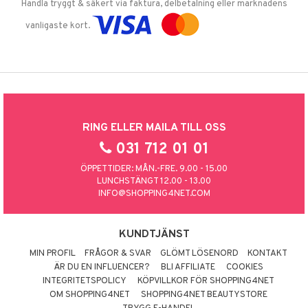
Handla tryggt & säkert via faktura, delbetalning eller marknadens
vanligaste kort.
RING ELLER MAILA TILL OSS
031 712 01 01
ÖPPETTIDER: MÅN.-FRE. 9.00 - 15.00
LUNCHSTÄNGT 12.00 - 13.00
INFO@SHOPPING4NET.COM
KUNDTJÄNST
MIN PROFIL
FRÅGOR & SVAR
GLÖMT LÖSENORD
KONTAKT
ÄR DU EN INFLUENCER?
BLI AFFILIATE
COOKIES
INTEGRITETSPOLICY
KÖPVILLKOR FÖR SHOPPING4NET
OM SHOPPING4NET
SHOPPING4NET BEAUTYSTORE