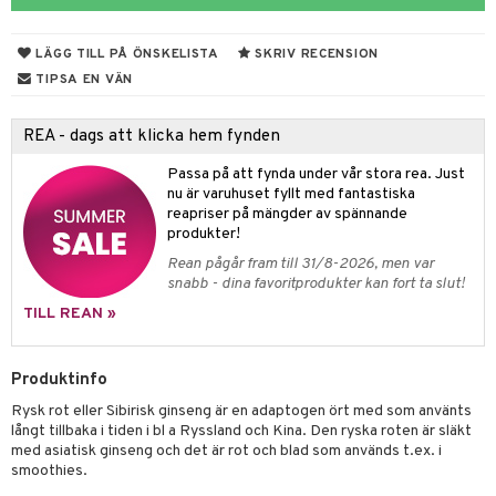
ndra
muskler
LÄGG TILL PÅ ÖNSKELISTA
SKRIV RECENSION
el
lskott
TIPSA EN VÄN
tarm
es
REA - dags att klicka hem fynden
r
d
r
Passa på att fynda under vår stora rea. Just
nu är varuhuset fyllt med fantastiska
het & oro
reapriser på mängder av spännande
rodukter
r
ltning
m
produkter!
Rean pågår fram till 31/8-2026, men var
ng
glerande
snabb - dina favoritprodukter kan fort ta slut!
d
frö & nötter
ium
TILL REAN »
hälsovård
ing
ning
neraler
Produktinfo
g & avgiftning
api
Rysk rot eller Sibirisk ginseng är en adaptogen ört med som använts
ygien
r & buljong
tare
långt tillbaka i tiden i bl a Ryssland och Kina. Den ryska roten är släkt
med asiatisk ginseng och det är rot och blad som används t.ex. i
kning
bak
e
svård
smoothies.