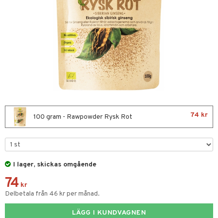
nor
d
 & mineral
tet & amning
ng
terie & PMS
tillskott
& naglar
tillskott
in
 ögon
ta
ggande & lindrande
kärl
ust
ust
ämpande
lskott
or
74 kr
nergi
äsa & hals
pigment
biloba
100 gram - Rawpowder Rysk Rot
gar
ärkande
g
ämmande
erolsänkande
I lager, skickas omgående
fettsyror
ion
74
tsyror
kr
Delbetala från 46 kr per månad.
ot
LÄGG I KUNDVAGNEN