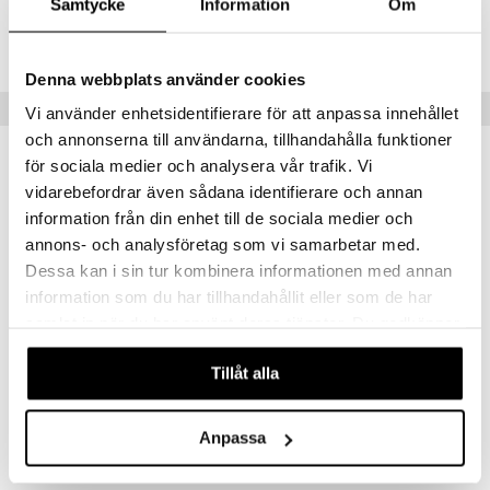
Samtycke
Information
Om
creme
Lägsta pris senaste 30 dagarna: 74 kr
Denna webbplats använder cookies
Tips till dig
Vi använder enhetsidentifierare för att anpassa innehållet
och annonserna till användarna, tillhandahålla funktioner
för sociala medier och analysera vår trafik. Vi
vidarebefordrar även sådana identifierare och annan
eko
information från din enhet till de sociala medier och
annons- och analysföretag som vi samarbetar med.
Dessa kan i sin tur kombinera informationen med annan
information som du har tillhandahållit eller som de har
samlat in när du har använt deras tjänster. Du godkänner
våra cookies vid fortsatt användande av vår webbplats.
Tillåt alla
Rawpowder Ashwaghanda Pulver EKO
Rawpowder Ginsengpulver Panax
RAWPOWDER
RAWPOWDER
Anpassa
106
171
kr
kr