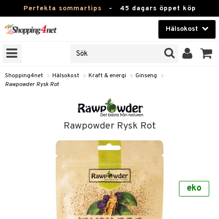
Perfekta sommartips
-
45 dagars öppet köp
Hälsokost
RKEN
Skönhet
JER
ODUKTER
Kontaktlinser
Shopping4net
»
Hälsokost
»
Kraft & energi
»
Ginseng
»
Rawpowder Rysk Rot
TKORT
Hälsokost
Apotek
Rawpowder Rysk Rot
Fitness
Hem & Inredning
Leksaker, Barn & Baby
r
ntolerans
eko
Varumärken
fettsyror
Kampanjer
ood
tsyror
or