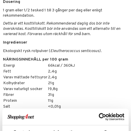
Dosering
emer
r
fröpasta
dervinäger
1 gram eller 1/2 tesked 1 till 3 gånger per dag eller enligt
oncremer
fett
ndring
 fot
 & K
rekommendation.
änst
produkter
vård
ood
d
danter
Detta är ett kosttillskott. Rekommenderad daglig dos bör inte
 & svar
överskridas. Kosttillskott bör inte användas som ett alternativ till en
göring
ndvård
lsam
bränning
iner
varierad kost. Förvaras utom räckhåll för små barn.
produkt
cialprodukter
Ingredienser
lbehör
hampo
g
tika
ersättning
elningen
Ekologiskt rysk rotpulver (
Eleutherococcus senticosus)
.
cialprodukter
d
iner
tik
NÄRINGSINNEHÅLL per 100 gram
par
, dusch & tvål
tänder
Energi
66kcal / 360kJ
Fett
2,4g
on
ylotion
Varav mättade fettsyror
2,4g
Kolhydrater
21g
o
d
taminer
Varav naturligt socker
19,8g
riska oljor
Fibrer
31g
dd
Protein
11g
ppspeeling
ersun
produkter
Salt
<0,01g
a
n utan sol
Artikelnr
cialprodukter
par
HSGRR-UF-100