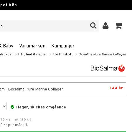
ppet köp
& Baby
Varumärken
Kampanjer
älsokost
»
Hår, hud & naglar
»
Kosttillskott
»
Biosalma Pure Marine Collagen
144 kr
am - Biosalma Pure Marine Collagen
I lager, skickas omgående
179
kr
)
(
rek.
189
kr
)
52 kr per månad.