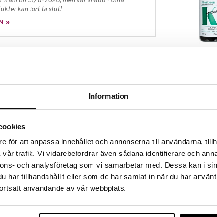
 fram till 31/8-2026, men var snabb - dina
ukter kan fort ta slut!
N »
BioSalma K2 
består av hydrolyserade peptider med låg
vitamin 25µg
 biotillgänglighet. Kollagenet framställs i Norge
BIOSALMA
 av fisk från vildfångad torsk, kolja och Alaska
141
erade och uppfyller den internationella standarden
kr
Information
 att skydda haven och fiskbestånden för framtiden.
ser sig enkelt i både kalla och varma drycker.
cookies
ryck. Rekommenderad dos bör ej överskridas.
e för att anpassa innehållet och annonserna till användarna, tillh
 alternativ till en varierad kost. Tänk på vikten av en
vår trafik. Vi vidarebefordrar även sådana identifierare och anna
vsstil
nnons- och analysföretag som vi samarbetar med. Dessa kan i sin
har tillhandahållit eller som de har samlat in när du har använt
n* torsk (Gadus morhua), kolja (Melanogrammus
ortsatt användande av vår webbplats.
s), stillahavs torsk (Gadus macrocephalus) och Alaska
ån Norra Atlanten (FAO 27) och Norra Stilla havet
t hållbart fiske.