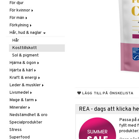
För djur
Raw Food
Veg fettsyror
Fettsyror
För kvinnor
Hudvård
För män
Vitamin & mineral
Graviditet & amning
Förkylning
Klimakterie & PMS
Näringstillskott
Hår, hud & naglar
Näringstillskott
Övriga
C-vitamin
Övriga
Prostata
Förebyggande &
Hår
lindrande
Sex & lust
Sex & lust
Kosttillskott
Hostdämpande
Skelett
Sol & pigment
Öron, näsa & hals
Urinvägar
Hjärna & ögon
Övriga
Hjärta & kärl
Fettsyror
Virushämmande
Kraft & energi
Minne
Ginkgo biloba
Vitlök
Leder & muskler
Ögon
Kärlstärkande
Ginseng
Livsmedel
Kolesterolsänkande
Övriga
Kosttillskott
LÄGG TILL PÅ ÖNSKELISTA
Mage & tarm
Marina fettsyror
Prestation
Utvärtes
Bars
Mineraler
Veg fettsyror
Q-10
Choklad
Drycker
REA - dags att klicka 
Nedstämdhet & oro
Rosenrot
Diverse
Fibrer
Järn
Passa på a
Specialprodukter
Schizandra
Drycker
Matsmältning
Kalcium
fyllt med 
Stress
Förvaring
Syrareglerande
Krom
produkter
Superfood
Frukt, frö & nötter
Tarm
Magnesium