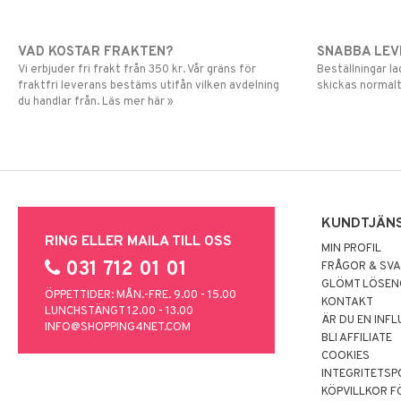
VAD KOSTAR FRAKTEN?
SNABBA LE
Vi erbjuder fri frakt från 350 kr. Vår gräns för
Beställningar la
fraktfri leverans bestäms utifån vilken avdelning
skickas normalt
du handlar från. Läs mer här »
KUNDTJÄN
RING ELLER MAILA TILL OSS
MIN PROFIL
031 712 01 01
FRÅGOR & SV
GLÖMT LÖSE
ÖPPETTIDER: MÅN.-FRE. 9.00 - 15.00
KONTAKT
LUNCHSTÄNGT 12.00 - 13.00
ÄR DU EN INF
INFO@SHOPPING4NET.COM
BLI AFFILIATE
COOKIES
INTEGRITETSP
KÖPVILLKOR F