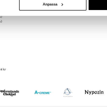
Anpassa
os 5g %DRI*
kcal (1%)
%)
%)
4 kr