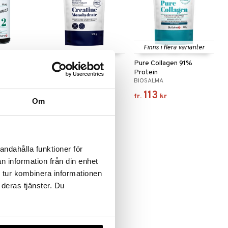
Finns i flera varianter
90µg + D3-
BioSalma Kreatin
Pure Collagen 91%
Monohydrat
Protein
BIOSALMA
BIOSALMA
185
113
kr
fr.
kr
Om
andahålla funktioner för
n information från din enhet
 tur kombinera informationen
 deras tjänster. Du