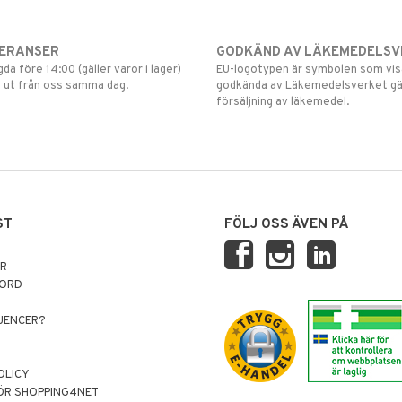
VERANSER
GODKÄND AV LÄKEMEDELSV
gda före 14:00 (gäller varor i lager)
EU-logotypen är symbolen som visar
 ut från oss samma dag.
godkända av Läkemedelsverket gä
försäljning av läkemedel.
ST
FÖLJ OSS ÄVEN PÅ
AR
NORD
LUENCER?
OLICY
ÖR SHOPPING4NET