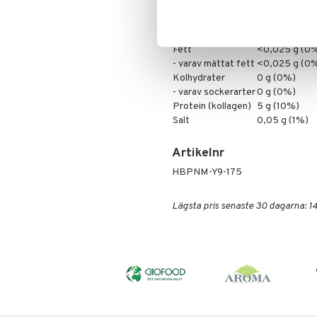
Näringsinnehåll per dagsd
Energi
80,75 kJ / 19 
Fett
<0,025 g (0
- varav mättat fett
<0,025 g (0
Kolhydrater
0 g (0%)
- varav sockerarter
0 g (0%)
Protein (kollagen)
5 g (10%)
Salt
0,05 g (1%)
Artikelnr
HBPNM-Y9-175
Lägsta pris senaste 30 dagarna: 14