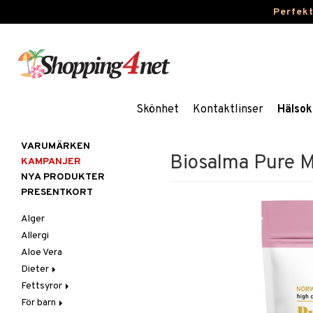
Perfek
Skönhet
Kontaktlinser
Hälsok
VARUMÄRKEN
Biosalma Pure M
KAMPANJER
NYA PRODUKTER
PRESENTKORT
Alger
Allergi
Aloe Vera
Dieter
Fettsyror
Glutenintolerans
För barn
LCHF
Marina fettsyror