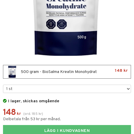
Fettsyror
yror
onshöjning
n
rkout
148 kr
Sportflaskor
 protein
500 gram - BioSalma Kreatin Monohydrat
ed- & Muskelvärk
 Äggprotein
redskap
rotein
I lager, skickas omgående
illbehör
ion
148
r
kr
(
ord.
185
kr
)
Delbetala från 53 kr per månad.
ilates
ör
LÄGG I KUNDVAGNEN