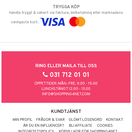
TRYGGA KÖP
Handla tryggt & säkert via faktura, delbetalning eller marknadens
vanligaste kort.
RING ELLER MAILA TILL OSS
031 712 01 01
ÖPPETTIDER: MÅN.-FRE. 9.00 - 15.00
LUNCHSTÄNGT 12.00 - 13.00
INFO@SHOPPING4NET.COM
KUNDTJÄNST
MIN PROFIL
FRÅGOR & SVAR
GLÖMT LÖSENORD
KONTAKT
ÄR DU EN INFLUENCER?
BLI AFFILIATE
COOKIES
INTEGRITETSPOLICY
KÖPVILLKOR FÖR SHOPPING4NET