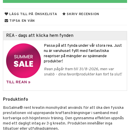
 Skydd
änst
mbåge
ör
LÄGG TILL PÅ ÖNSKELISTA
SKRIV RECENSION
 & svar
ndled
TIPSA EN VÄN
produkt
ä
REA - dags att klicka hem fynden
elningen
d
Passa på att fynda under vår stora rea. Just
tik
st
nu är varuhuset fyllt med fantastiska
reapriser på mängder av spännande
produkter!
Rean pågår fram till 31/8-2026, men var
snabb - dina favoritprodukter kan fort ta slut!
TILL REAN »
Produktinfo
BioSalma® rent kreatin monohydrat används för att öka den fysiska
prestationen vid upprepande kraftansträngningar i samband med
kortvariga och högintensiv träning. Den gynnsamma effekten uppnås
med ett dagligt intag av 3 g kreatin. Produkten innehåller inga
tillsatser eller utfyllnadsämnen.