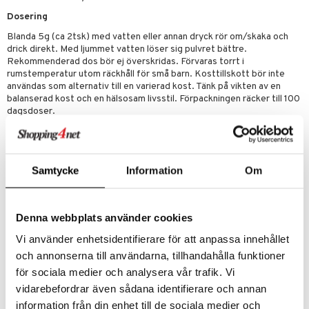
Dosering
Blanda 5g (ca 2tsk) med vatten eller annan dryck rör om/skaka och
drick direkt. Med ljummet vatten löser sig pulvret bättre.
Rekommenderad dos bör ej överskridas. Förvaras torrt i
rumstemperatur utom räckhåll för små barn. Kosttillskott bör inte
användas som alternativ till en varierad kost. Tänk på vikten av en
balanserad kost och en hälsosam livsstil. Förpackningen räcker till 100
dagsdoser.
Ingredienser
Kreatin monohydrat.
Samtycke
Information
Om
Innehåll per 1 portion (5 g):
Kreatin 5 g
DRI (Dagligt Rekommenderat Intag) Saknas
Denna webbplats använder cookies
Artikelnr
Vi använder enhetsidentifierare för att anpassa innehållet
FK004-Y9-500
och annonserna till användarna, tillhandahålla funktioner
för sociala medier och analysera vår trafik. Vi
Lägsta pris senaste 30 dagarna: 148 kr
vidarebefordrar även sådana identifierare och annan
information från din enhet till de sociala medier och