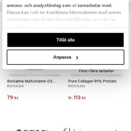
annons- och analysföretag som vi samarbetar med.
Tips till dig
Dessa kan i sin tur kombinera informationen med annan
information som du har tillhandahållit eller som de har
samlat in när du har använt deras tjänster. Du godkänner
våra cookies vid fortsatt användande av vår webbplats.
Tillåt alla
Anpassa
Finns i flera varianter
BioSalma Multivitamin D3++ Vegan
Pure Collagen 91% Protein
BIOSALMA
BIOSALMA
79
113
kr
fr.
kr