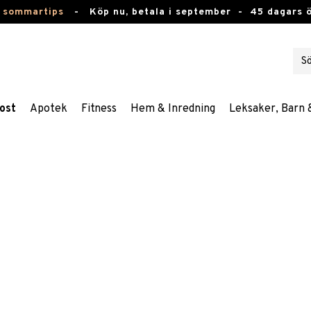
 sommartips
-
Köp nu, betala i september -
45 dagars 
ost
Apotek
Fitness
Hem & Inredning
Leksaker, Barn 