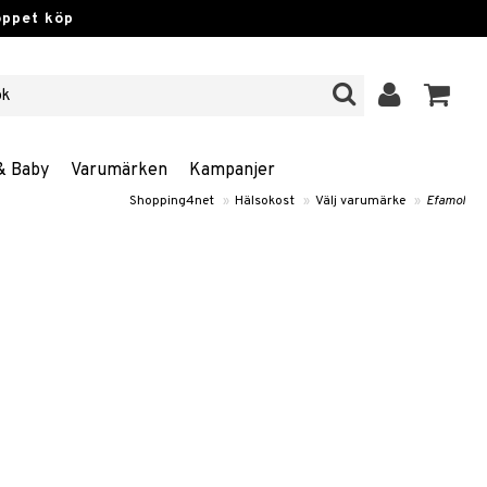
öppet köp
& Baby
Varumärken
Kampanjer
Shopping4net
»
Hälsokost
»
Välj varumärke
»
Efamol