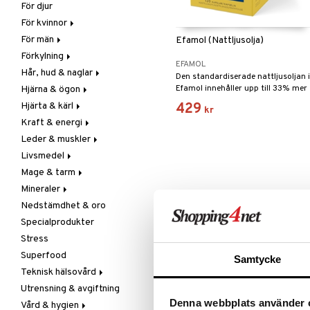
För djur
Raw Food
Veg fettsyror
Fettsyror
För kvinnor
Hudvård
För män
Vitamin & mineral
Graviditet & amning
Efamol (Nattljusolja)
Förkylning
Klimakterie & PMS
Näringstillskott
EFAMOL
Hår, hud & naglar
Näringstillskott
Övriga
C-vitamin
Den standardiserade nattljusoljan i
Efamol innehåller upp till 33% mer
Hjärna & ögon
Övriga
Prostata
Förebyggande &
Hår
GLA än andra oljor på marknaden.
lindrande
Hjärta & kärl
Sex & lust
Sex & lust
Kosttillskott
Fettsyror
429
kr
Hostdämpande
Kraft & energi
Skelett
Sol & pigment
Minne
Ginkgo biloba
Öron, näsa & hals
Leder & muskler
Urinvägar
Ögon
Kärlstärkande
Ginseng
Övriga
Livsmedel
Kolesterolsänkande
Övriga
Kosttillskott
Virushämmande
Mage & tarm
Marina fettsyror
Prestation
Utvärtes
Bars
Vitlök
Mineraler
Veg fettsyror
Q-10
Choklad
Drycker
Nedstämdhet & oro
Rosenrot
Diverse
Fibrer
Järn
Specialprodukter
Schizandra
Drycker
Matsmältning
Kalcium
Stress
Förvaring
Syrareglerande
Krom
Superfood
Frukt, frö & nötter
Tarm
Magnesium
Samtycke
Teknisk hälsovård
Groddning
Utrensning
Multimineraler
Utrensning & avgiftning
Kokos
Övriga
Ljusterapi
Denna webbplats använder 
Vård & hygien
Kryddor & buljong
Selen
Luftfuktare