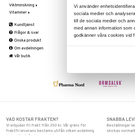
Viktminskning
Mjöl & bak
Zink
Massage
Ansiktsvård
Vi använder enhetsidentifierar
Vitaminer
Nöt-& fröpasta
Övrigt
Giftset
Äppelcidervinäger
Cremer
sociala medier och analysera 
Olja & fett
Smärtlindring
Hand & fot
Bars
A, D, E & K
Ögoncremer
till de sociala medier och a
Kundtjänst
Raw Food
Hårvård
Fasta
Antioxidanter
Rakprodukter
Fotvård
med annan information som du 
Frågor & svar
Snacks
Intim
Fettförbränning
B vitaminer
Rengöring
Handvård
Balsam
godkänner våra cookies vid f
Önska produkt
Sötning
Kosmetika
Måltidsersättning
Barn
Specialprodukter
Tillbehör
Schampo
Om avdelningen
Te
Kropp
Övriga
C vitaminer
Specialprodukter
Hud
Mun & tänder
Kvinna
Läppar
Bad, dusch & tvål
Vår butik
Salvor
Man
Ögon
Bodylotion
Sårvård
Multivitaminer
Deo
Solskydd
Eteriska oljor
Specialprodukter
Kroppspeeling
Aftersun
Olja
Brun utan sol
Specialprodukter
Läppar
Solcreme
VAD KOSTAR FRAKTEN?
SNABBA LE
Vi erbjuder fri frakt från 350 kr. Vår gräns för
Beställningar la
fraktfri leverans bestäms utifån vilken avdelning
skickas normalt