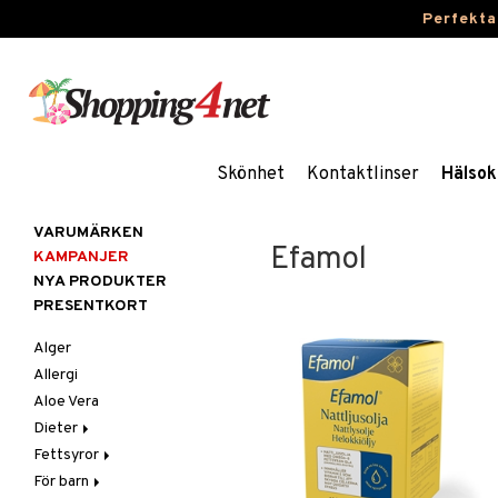
Perfekta
Skönhet
Kontaktlinser
Hälsok
VARUMÄRKEN
Efamol
KAMPANJER
NYA PRODUKTER
PRESENTKORT
Alger
Allergi
Aloe Vera
Dieter
Fettsyror
Glutenintolerans
För barn
LCHF
Marina fettsyror