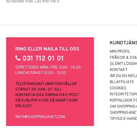
du handlar från. Läs mer här »
KUNDTJÄN
RING ELLER MAILA TILL OSS
MIN PROFIL
031 712 01 01
FRÅGOR & SV
GLÖMT LÖSE
ÖPPETTIDER: MÅN.-FRE. 9.00 - 15.00
KONTAKT
LUNCHSTÄNGT 12.00 - 13.00
ÄR DU EN INF
BLI AFFILIATE
TELEFONKUNDTJÄNSTEN HÅLLER
COOKIES
STÄNGT 29 JUNI–27 JULI.
INTEGRITETSP
KONTAKTA OSS GÄRNA VIA E-POST
SÅ HJÄLPER VI DIG SÅ SNART SOM
KÖPVILLKOR F
MÖJLIGT.
OM SHOPPING
SHOPPING4NE
INFO@SHOPPING4NET.COM
TRYGG E-HAN