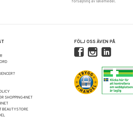
försäljning av läkemedel.
ST
FÖLJ OSS ÄVEN PÅ
AR
NORD
LUENCER?
OLICY
ÖR SHOPPING4NET
4NET
T BEAUTYSTORE
DEL