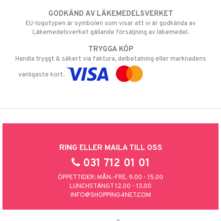
GODKÄND AV LÄKEMEDELSVERKET
EU-logotypen är symbolen som visar att vi är godkända av
Läkemedelsverket gällande försäljning av läkemedel.
TRYGGA KÖP
Handla tryggt & säkert via faktura, delbetalning eller marknadens
vanligaste kort.
RING ELLER MAILA TILL OSS
031 712 01 01
ÖPPETTIDER: MÅN.-FRE. 9.00 - 15.00
LUNCHSTÄNGT 12.00 - 13.00
INFO@SHOPPING4NET.COM