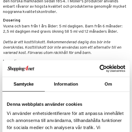
cialprodukter
den norska marknaden sedan 1854. I Möller’s produkter används
lbehör
hampo
g
tika
ersättning
enbart råvaror av högsta kvalitet och produkterna genomgår mycket
elningen
noggranna kvalitetskontroller.
cialprodukter
d
iner
tik
Dosering
par
, dusch & tvål
tänder
Vuxna och barn från 1 års ålder: 5 ml dagligen. Barn från 6 månader:
2,5 ml dagligen med gravis ökning till 5 ml vid 12 månaders ålder.
on
ylotion
Detta är ett kosttillskott. Rekommenderad daglig dos bör inte
o
d
taminer
överskridas. Kosttillskott bör inte användas som ett alternativ till en
varierad kost. Förvaras utom räckhåll för små barn.
riska oljor
dd
Ingredienser
ppspeeling
ersun
produkter
Fisk
leverolja (tran), citronolja, Vitamin E (dl-alfa-tokoferylacetat),
a
n utan sol
antioxidationsmedel (tokoferolrika extrakt).
cialprodukter
Innehåll per dagsdos om 5 ml (*DRI%)
Samtycke
Information
Om
par
Vitamin A
250 µg (31%)
creme
Vitamin D
10 µg (200%)
Vitamin E
10 µg (83%)
Denna webbplats använder cookies
*DRI = % av dagligt referensintag
Vi använder enhetsidentifierare för att anpassa innehållet
och annonserna till användarna, tillhandahålla funktioner
Artikelnr
för sociala medier och analysera vår trafik. Vi
HMTT0-A2-250