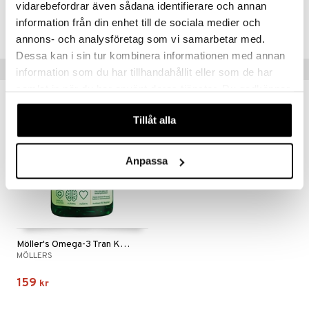
vidarebefordrar även sådana identifierare och annan
information från din enhet till de sociala medier och
Lägsta pris senaste 30 dagarna: 135 kr
annons- och analysföretag som vi samarbetar med.
Dessa kan i sin tur kombinera informationen med annan
Tips till dig
information som du har tillhandahållit eller som de har
samlat in när du har använt deras tjänster. Du godkänner
våra cookies vid fortsatt användande av vår webbplats.
Tillåt alla
Anpassa
Möller's Omega-3 Tran Kapslar
MÖLLERS
159
kr