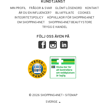
KUNDTJÄNST
MIN PROFIL
FRÅGOR & SVAR
GLÖMT LÖSENORD
KONTAKT
ÄR DU EN INFLUENCER?
BLI AFFILIATE
COOKIES
INTEGRITETSPOLICY
KÖPVILLKOR FÖR SHOPPING4NET
OM SHOPPING4NET
SHOPPING4NET BEAUTYSTORE
TRYGG E-HANDEL
FÖLJ OSS ÄVEN PÅ
© 2026 SHOPPING4NET
•
SITEMAP
SVERIGE