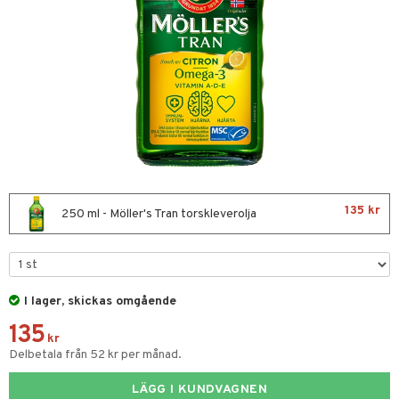
or
nor
d
 & mineral
tet & amning
ng
terie & PMS
tillskott
& naglar
tillskott
in
135 kr
 ögon
ta
ggande & lindrande
250 ml - Möller's Tran torskleverolja
kärl
ust
ust
ämpande
lskott
or
nergi
äsa & hals
pigment
biloba
I lager, skickas omgående
muskler
gar
ärkande
g
135
el
ämmande
erolsänkande
lskott
kr
Delbetala från 52 kr per månad.
tarm
fettsyror
ion
es
LÄGG I KUNDVAGNEN