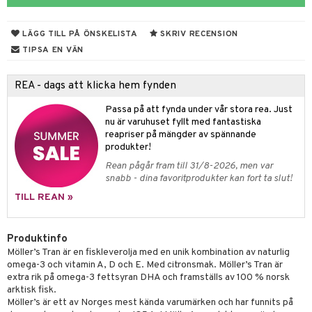
r
tsyror
d
r
het & oro
ot
LÄGG TILL PÅ ÖNSKELISTA
SKRIV RECENSION
rodukter
ndra
r
ltning
m
TIPSA EN VÄN
ng
glerande
REA - dags att klicka hem fynden
d
frö & nötter
ium
Passa på att fynda under vår stora rea. Just
nu är varuhuset fyllt med fantastiska
hälsovård
ing
ning
neraler
reapriser på mängder av spännande
g & avgiftning
api
produkter!
Rean pågår fram till 31/8-2026, men var
ygien
r & buljong
tare
snabb - dina favoritprodukter kan fort ta slut!
kning
bak
e
svård
TILL REAN »
emer
r
fröpasta
dervinäger
Produktinfo
oncremer
fett
ndring
 fot
 & K
Möller’s Tran är en fiskleverolja med en unik kombination av naturlig
änst
omega-3 och vitamin A, D och E. Med citronsmak. Möller’s Tran är
produkter
vård
ood
d
danter
extra rik på omega-3 fettsyran DHA och framställs av 100 % norsk
 & svar
arktisk fisk.
göring
ndvård
lsam
bränning
iner
Möller’s är ett av Norges mest kända varumärken och har funnits på
produkt