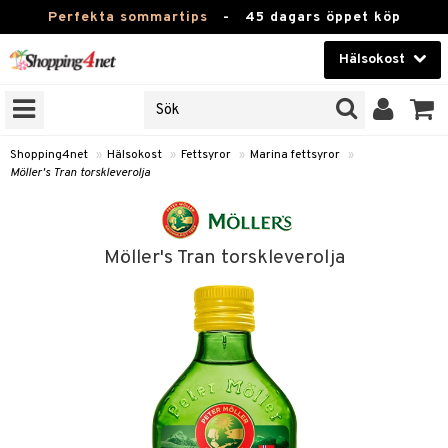
Perfekta sommartips
-
45 dagars öppet köp
Hälsokost
RKEN
Skönhet
JER
ODUKTER
Kontaktlinser
Shopping4net
»
Hälsokost
»
Fettsyror
»
Marina fettsyror
»
Möller's Tran torskleverolja
TKORT
Hälsokost
Apotek
Möller's Tran torskleverolja
Fitness
Hem & Inredning
Leksaker, Barn & Baby
r
ntolerans
Varumärken
 fettsyror
Kampanjer
ood
tsyror