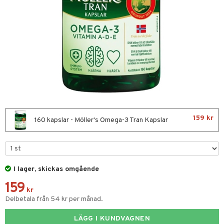
or
nor
d
 & mineral
tet & amning
ng
terie & PMS
tillskott
& naglar
tillskott
in
159 kr
 ögon
ta
ggande & lindrande
160 kapslar - Möller's Omega-3 Tran Kapslar
kärl
ust
ust
ämpande
lskott
or
nergi
äsa & hals
pigment
biloba
I lager, skickas omgående
muskler
gar
ärkande
g
159
el
ämmande
erolsänkande
lskott
kr
Delbetala från 54 kr per månad.
tarm
fettsyror
ion
es
LÄGG I KUNDVAGNEN