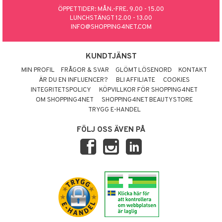
ÖPPETTIDER: MÅN.-FRE. 9.00 - 15.00
LUNCHSTÄNGT 12.00 - 13.00
INFO@SHOPPING4NET.COM
KUNDTJÄNST
MIN PROFIL
FRÅGOR & SVAR
GLÖMT LÖSENORD
KONTAKT
ÄR DU EN INFLUENCER?
BLI AFFILIATE
COOKIES
INTEGRITETSPOLICY
KÖPVILLKOR FÖR SHOPPING4NET
OM SHOPPING4NET
SHOPPING4NET BEAUTYSTORE
TRYGG E-HANDEL
FÖLJ OSS ÄVEN PÅ