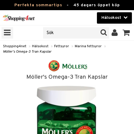
Perfekta sommartips
-
45 dagars öppet köp
Hälsokost
RKEN
Skönhet
JER
ODUKTER
Kontaktlinser
Shopping4net
»
Hälsokost
»
Fettsyror
»
Marina fettsyror
»
Möller's Omega-3 Tran Kapslar
TKORT
Hälsokost
Apotek
Möller's Omega-3 Tran Kapslar
Fitness
Hem & Inredning
Leksaker, Barn & Baby
r
ntolerans
Varumärken
 fettsyror
Kampanjer
ood
tsyror