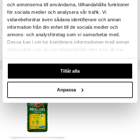
Vitamin D
7,5 µg (150%)
och annonserna till användarna, tillhandahålla funktioner
*DRI = % av dagligt referensintag
för sociala medier och analysera vår trafik. Vi
vidarebefordrar även sådana identifierare och annan
Artikelnr
information från din enhet till de sociala medier och
HMVV9-7V-160
annons- och analysföretag som vi samarbetar med.
Dessa kan i sin tur kombinera informationen med annan
Lägsta pris senaste 30 dagarna: 159 kr
information som du har tillhandahållit eller som de har
samlat in när du har använt deras tjänster. Du godkänner
våra cookies vid fortsatt användande av vår webbplats.
Tips till dig
Tillåt alla
Anpassa