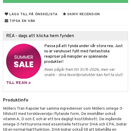
r
tsyror
d
r
het & oro
ot
LÄGG TILL PÅ ÖNSKELISTA
SKRIV RECENSION
rodukter
ndra
r
ltning
m
TIPSA EN VÄN
ng
glerande
REA - dags att klicka hem fynden
d
frö & nötter
ium
Passa på att fynda under vår stora rea. Just
nu är varuhuset fyllt med fantastiska
hälsovård
ing
ning
neraler
reapriser på mängder av spännande
g & avgiftning
api
produkter!
Rean pågår fram till 31/8-2026, men var
ygien
r & buljong
tare
snabb - dina favoritprodukter kan fort ta slut!
kning
bak
e
svård
TILL REAN »
emer
r
fröpasta
dervinäger
Produktinfo
oncremer
fett
ndring
 fot
 & K
änst
Möllers Tran Kapslar har samma ingredienser som Möllers omega-3-
produkter
vård
ood
d
danter
tillskott med torskleverolja i flytande form. De innehåller också
 & svar
vitamin A, D och E och är ett bra dagligt kosttillskott. De ingående
göring
ndvård
lsam
bränning
iner
omega-3-fettsyrorna med essentiella fettsyror DHA och EPA, bidrar
produkt
till en normal hjärtfunktion. DHA bidrar också till att bibehålla en