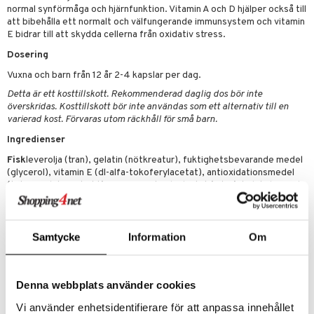
cialprodukter
lbehör
hampo
g
tika
ersättning
normal synförmåga och hjärnfunktion. Vitamin A och D hjälper också till
elningen
att bibehålla ett normalt och välfungerande immunsystem och vitamin
cialprodukter
d
iner
E bidrar till att skydda cellerna från oxidativ stress.
tik
par
, dusch & tvål
Dosering
tänder
Vuxna och barn från 12 år 2-4 kapslar per dag.
on
ylotion
Detta är ett kosttillskott. Rekommenderad daglig dos bör inte
o
d
taminer
överskridas. Kosttillskott bör inte användas som ett alternativ till en
varierad kost. Förvaras utom räckhåll för små barn.
riska oljor
dd
Ingredienser
ppspeeling
ersun
produkter
Fisk
leverolja (tran), gelatin (nötkreatur), fuktighetsbevarande medel
(glycerol), vitamin E (dl-alfa-tokoferylacetat), antioxidationsmedel
a
n utan sol
(tokoferolrika extrakt), aromer, retinylpalmitat (vit A), kolekalciferol
(vit D).
cialprodukter
par
Innehåll per dagsdos om 2 kapslar (*DRI%)
creme
600 mg torsklever-olja
1 200 mg**
Samtycke
Information
Om
- varav Omega-3 fettsyror
308 mg**
- därav EPA
96 mg**
- därav DHA
146 mg**
Denna webbplats använder cookies
Vitamin E
1,5 mg (13%)
Vitamin A
125 µg (16%)
Vi använder enhetsidentifierare för att anpassa innehållet