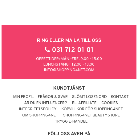
RING ELLER MAILA TILL OSS
031 712 01 01
ÖPPETTIDER: MÅN.-FRE. 9.00 - 15.00
LUNCHSTÄNGT 12.00 - 13.00
INFO@SHOPPING4NET.COM
KUNDTJÄNST
MIN PROFIL
FRÅGOR & SVAR
GLÖMT LÖSENORD
KONTAKT
ÄR DU EN INFLUENCER?
BLI AFFILIATE
COOKIES
INTEGRITETSPOLICY
KÖPVILLKOR FÖR SHOPPING4NET
OM SHOPPING4NET
SHOPPING4NET BEAUTYSTORE
TRYGG E-HANDEL
FÖLJ OSS ÄVEN PÅ