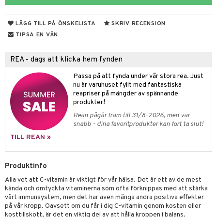
rodukter
ndra
r
ltning
m
ng
glerande
LÄGG TILL PÅ ÖNSKELISTA
SKRIV RECENSION
d
frö & nötter
ium
TIPSA EN VÄN
hälsovård
ing
ning
neraler
REA - dags att klicka hem fynden
g & avgiftning
api
Passa på att fynda under vår stora rea. Just
ygien
r & buljong
tare
nu är varuhuset fyllt med fantastiska
reapriser på mängder av spännande
kning
bak
e
svård
produkter!
Rean pågår fram till 31/8-2026, men var
emer
r
fröpasta
dervinäger
snabb - dina favoritprodukter kan fort ta slut!
oncremer
fett
ndring
 fot
 & K
TILL REAN »
produkter
vård
ood
d
danter
Produktinfo
göring
ndvård
lsam
bränning
iner
Alla vet att C-vitamin är viktigt för vår hälsa. Det är ett av de mest
cialprodukter
lbehör
hampo
g
tika
ersättning
kända och omtyckta vitaminerna som ofta förknippas med att stärka
vårt immunsystem, men det har även många andra positiva effekter
cialprodukter
d
miner
på vår kropp. Oavsett om du får i dig C-vitamin genom kosten eller
kosttillskott, är det en viktig del av att hålla kroppen i balans.