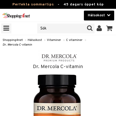
Perfekta sommartips
-
45 dagars öppet köp
Hälsokost
RKEN
Skönhet
JER
ODUKTER
Kontaktlinser
Shopping4net
»
Hälsokost
»
Vitaminer
»
C vitaminer
»
Dr. Mercola C-vitamin
TKORT
Hälsokost
Apotek
Dr. Mercola C-vitamin
Fitness
Hem & Inredning
Leksaker, Barn & Baby
r
ntolerans
Varumärken
fettsyror
Kampanjer
ood
tsyror
or