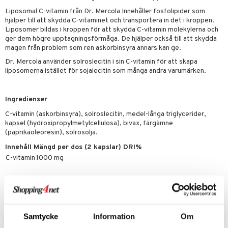
par
, dusch & tvål
tänder
Liposomal C-vitamin från Dr. Mercola Innehåller fosfolipider som
on
hjälper till att skydda C-vitaminet och transportera in det i kroppen.
ylotion
Liposomer bildas i kroppen för att skydda C-vitamin molekylerna och
o
ger dem högre upptagningsförmåga. De hjälper också till att skydda
d
taminer
magen från problem som ren askorbinsyra annars kan ge.
riska oljor
dd
Dr. Mercola använder solroslecitin i sin C-vitamin för att skapa
änst
liposomerna istället för sojalecitin som många andra varumärken.
ppspeeling
ersun
produkter
 & svar
a
n utan sol
Ingredienser
produkt
cialprodukter
par
C-vitamin (askorbinsyra), solroslecitin, medel-långa triglycerider,
elningen
kapsel (hydroxipropylmetylcellulosa), bivax, färgämne
creme
(paprikaoleoresin), solrosolja.
tik
Innehåll Mängd per dos (2 kapslar) DRI%
C-vitamin
1000 mg
Artikelnr
HDMA1-DZ-60
Samtycke
Information
Om
Lägsta pris senaste 30 dagarna: 255 kr