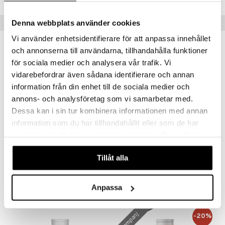
Populära produkter
Denna webbplats använder cookies
Vi använder enhetsidentifierare för att anpassa innehållet
kampanj
-25%
och annonserna till användarna, tillhandahålla funktioner
för sociala medier och analysera vår trafik. Vi
vidarebefordrar även sådana identifierare och annan
information från din enhet till de sociala medier och
annons- och analysföretag som vi samarbetar med.
Dessa kan i sin tur kombinera informationen med annan
information som du har tillhandahållit eller som de har
samlat in när du har använt deras tjänster. Du godkänner
våra cookies vid fortsatt användande av vår webbplats.
Alpha Plus C-Vitamin 1000mg
C-vitamin askorbat
Tillåt alla
ALPHA PLUS
HELHETSHÄLSA
82
156
109
kr
(
ord.
kr
)
kr
Anpassa
kampanj
-20%