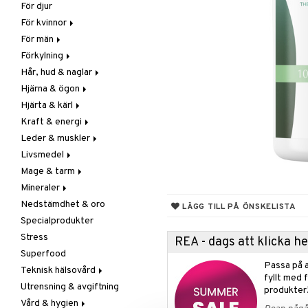
För djur
Raw Food
Veg fettsyror
Fettsyror
För kvinnor
Hudvård
För män
Vitamin & mineral
Graviditet & amning
Förkylning
Klimakterie & PMS
Näringstillskott
Hår, hud & naglar
Näringstillskott
Övriga
C-vitamin
Hjärna & ögon
Övriga
Prostata
Förebyggande &
Hår
lindrande
Hjärta & kärl
Sex & lust
Sex & lust
Kosttillskott
Fettsyror
Hostdämpande
Kraft & energi
Skelett
Sol & pigment
Minne
Ginkgo biloba
Öron, näsa & hals
Leder & muskler
Urinvägar
Ögon
Kärlstärkande
Ginseng
Övriga
Livsmedel
Kolesterolsänkande
Övriga
Kosttillskott
Virushämmande
Mage & tarm
Marina fettsyror
Prestation
Utvärtes
Bars
Vitlök
Mineraler
Veg fettsyror
Q-10
Choklad
Drycker
Nedstämdhet & oro
Rosenrot
Diverse
Fibrer
Järn
LÄGG TILL PÅ ÖNSKELISTA
Specialprodukter
Schizandra
Drycker
Matsmältning
Kalcium
Stress
Förvaring
Syrareglerande
Krom
REA - dags att klicka 
Superfood
Frukt, frö & nötter
Tarm
Magnesium
Passa på a
Teknisk hälsovård
Groddning
Utrensning
Multimineraler
fyllt med 
Utrensning & avgiftning
Kokos
Övriga
Ljusterapi
produkter
Vård & hygien
Kryddor & buljong
Selen
Luftfuktare