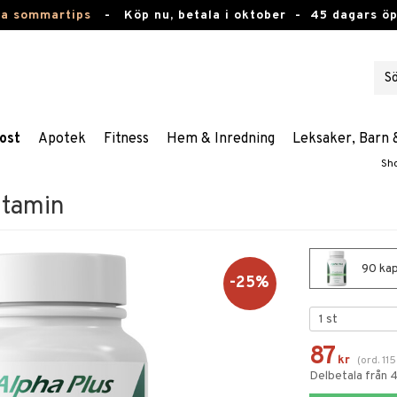
ta sommartips
-
Köp nu, betala i oktober -
45 dagars ö
ost
Apotek
Fitness
Hem & Inredning
Leksaker, Barn 
Sh
itamin
90 kap
-25%
87
kr
(
ord.
115
Delbetala från 