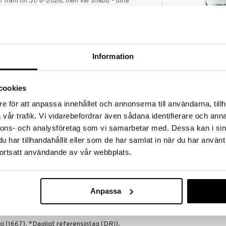
 fram till 31/8-2026, men var snabb - dina
ukter kan fort ta slut!
N »
Information
Alpha Plus C-
100 mg pantotensyra. Pantotensyra bidrar till normal
1000mg
tal prestationsförmåga samt till att minska trötthet
ALPHA PLUS
ar även till normal syntes och omsättning av
cookies
109
issa neurotransmittorer.
kr
e för att anpassa innehållet och annonserna till användarna, tillh
vår trafik. Vi vidarebefordrar även sådana identifierare och anna
åltid.
nnons- och analysföretag som vi samarbetar med. Dessa kan i sin
nderad daglig dos bör inte överskridas. Kosttillskott
har tillhandahållit eller som de har samlat in när du har använt
rnativ till en varierad kost. Förvaras utom räckhåll för
ortsatt användande av vår webbplats.
at), kapsel (veg. hydroxipropylmetylcellulosa),
Anpassa
ulosa).
):
 (1667). *Dagligt referensintag (DRI).