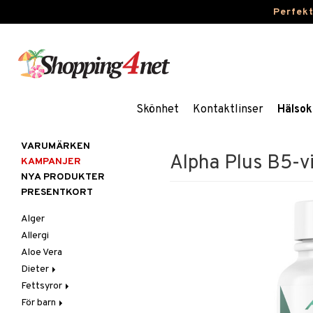
Perfek
Skönhet
Kontaktlinser
Hälsok
VARUMÄRKEN
Alpha Plus B5-v
KAMPANJER
NYA PRODUKTER
PRESENTKORT
Alger
Allergi
Aloe Vera
Dieter
Fettsyror
Glutenintolerans
För barn
LCHF
Marina fettsyror