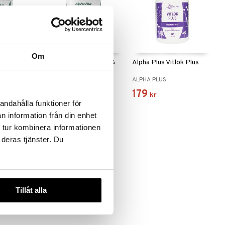
Om
Vitamin
Alpha Plus Metyl B12 &
Alpha Plus Vitlök Plus
Folat
ALPHA PLUS
ALPHA PLUS
130
179
kr
kr
andahålla funktioner för
n information från din enhet
 tur kombinera informationen
 deras tjänster. Du
Tillåt alla