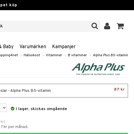
ppet köp
& Baby
Varumärken
Kampanjer
opping4net
»
Hälsokost
»
Vitaminer
»
B vitaminer
»
Alpha Plus B5-vitamin
87 kr
slar - Alpha Plus B5-vitamin
I lager, skickas omgående
kr
)
47 kr per månad.