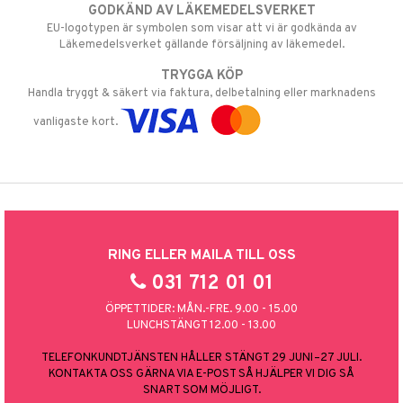
GODKÄND AV LÄKEMEDELSVERKET
EU-logotypen är symbolen som visar att vi är godkända av
Läkemedelsverket gällande försäljning av läkemedel.
TRYGGA KÖP
Handla tryggt & säkert via faktura, delbetalning eller marknadens
vanligaste kort.
RING ELLER MAILA TILL OSS
031 712 01 01
ÖPPETTIDER: MÅN.-FRE. 9.00 - 15.00
LUNCHSTÄNGT 12.00 - 13.00
TELEFONKUNDTJÄNSTEN HÅLLER STÄNGT 29 JUNI–27 JULI.
KONTAKTA OSS GÄRNA VIA E-POST SÅ HJÄLPER VI DIG SÅ
SNART SOM MÖJLIGT.