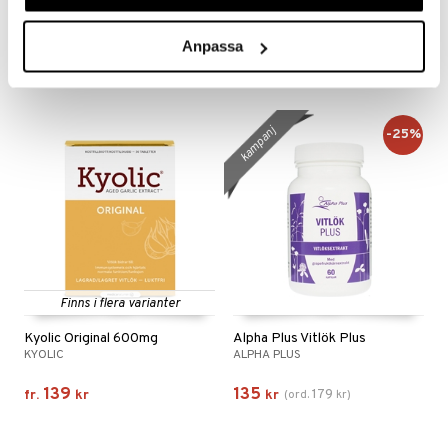
Skip Vitlök
Wallda Vitlökskapslar
SKIP
SIMPLUS
Anpassa
105
85
kr
kr
kampanj
-25%
Finns i flera varianter
Kyolic Original 600mg
Alpha Plus Vitlök Plus
KYOLIC
ALPHA PLUS
139
135
179
fr.
kr
kr
(
ord.
kr
)