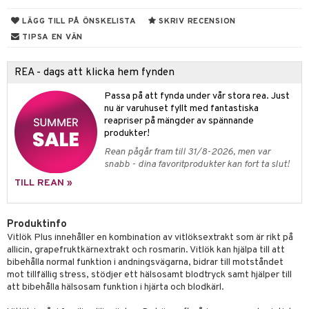
kärl
lskott
or
LÄGG TILL PÅ ÖNSKELISTA
SKRIV RECENSION
nergi
pigment
biloba
TIPSA EN VÄN
muskler
ärkande
g
REA - dags att klicka hem fynden
el
erolsänkande
lskott
Passa på att fynda under vår stora rea. Just
tarm
fettsyror
ion
es
nu är varuhuset fyllt med fantastiska
reapriser på mängder av spännande
r
tsyror
d
r
produkter!
het & oro
ot
Rean pågår fram till 31/8-2026, men var
snabb - dina favoritprodukter kan fort ta slut!
rodukter
ndra
r
ltning
m
TILL REAN »
ng
glerande
d
frö & nötter
ium
Produktinfo
Vitlök Plus innehåller en kombination av vitlöksextrakt som är rikt på
hälsovård
ing
ning
neraler
allicin, grapefruktkärnextrakt och rosmarin. Vitlök kan hjälpa till att
bibehålla normal funktion i andningsvägarna, bidrar till motståndet
g & avgiftning
api
mot tillfällig stress, stödjer ett hälsosamt blodtryck samt hjälper till
att bibehålla hälsosam funktion i hjärta och blodkärl.
ygien
r & buljong
tare