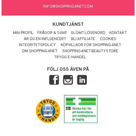
INFO@SHOPPING4NET.COM
KUNDTJÄNST
MIN PROFIL
FRÅGOR & SVAR
GLÖMT LÖSENORD
KONTAKT
ÄR DU EN INFLUENCER?
BLI AFFILIATE
COOKIES
INTEGRITETSPOLICY
KÖPVILLKOR FÖR SHOPPING4NET
OM SHOPPING4NET
SHOPPING4NET BEAUTYSTORE
TRYGG E-HANDEL
FÖLJ OSS ÄVEN PÅ