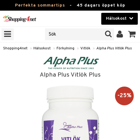
Perfekta sommartips
-
45 dagars öppet köp
Hälsokost
RKEN
Skönhet
JER
ODUKTER
Kontaktlinser
Shopping4net
»
Hälsokost
»
Förkylning
»
Vitlök
»
Alpha Plus Vitlök Plus
TKORT
Hälsokost
Apotek
Alpha Plus Vitlök Plus
Fitness
-25%
Hem & Inredning
Leksaker, Barn & Baby
r
ntolerans
Varumärken
fettsyror
Kampanjer
ood
tsyror
or