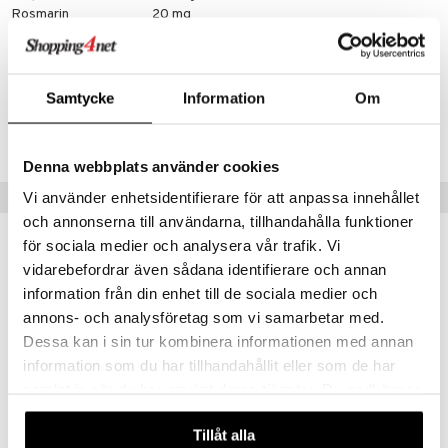
cialprodukter
par
Rosmarin
20 mg
creme
Artikelnr
HMVVI-AP-60
Samtycke
Information
Om
Lägsta pris senaste 30 dagarna: 135 kr
Denna webbplats använder cookies
Populära produkter
Vi använder enhetsidentifierare för att anpassa innehållet
och annonserna till användarna, tillhandahålla funktioner
för sociala medier och analysera vår trafik. Vi
vidarebefordrar även sådana identifierare och annan
information från din enhet till de sociala medier och
annons- och analysföretag som vi samarbetar med.
Dessa kan i sin tur kombinera informationen med annan
information som du har tillhandahållit eller som de har
samlat in när du har använt deras tjänster. Du godkänner
våra cookies vid fortsatt användande av vår webbplats.
Tillåt alla