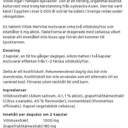
Vitlök ingår i familjen liljeväxter. Det är en flerårig, urgammal asiatisk
kning
bak
e
svård
kulturväxt med trolig härstamning från sydvästra Asien. Den har varit
känd i Egypten i över 6 000 år och lär ha odlats i Sverige redan under
emer
r
fröpasta
dervinäger
vikingatiden.
oncremer
fett
ndring
 fot
 & K
änst
En tablett Vitlök MerVital motsvarar cirka två vitlöksklyftor och
produkter
innehåller 6 mg allicin. Tabletterna är dragerade med cellulosa vilket
vård
ood
d
danter
 & svar
innebär att innehållet inte löses upp förrän det kommer till
göring
ndvård
lsam
tjocktarmen.
bränning
iner
produkt
Dosering
cialprodukter
lbehör
hampo
g
tika
ersättning
2 kapslar, en till tre gånger dagligen. Allicin-halten i två kapslar
elningen
motsvarar effekten från 1–2 färska vitlöksklyftor.
cialprodukter
d
iner
tik
Detta är ett kosttillskott. Rekommenderad daglig dos bör inte
par
, dusch & tvål
tänder
överskridas. Kosttillskott bör inte användas som ett alternativ till en
on
varierad kost. Förvaras utom räckhåll för små barn.
ylotion
Ingredienser
o
d
taminer
Vitlöksextrakt (Allium sativum, 4:1, 1 % allicin), grapefruktkärnextrakt
(Citrus x paradisi, 45 % flavonoider), rosmarinblad (Rosmarinus
riska oljor
dd
officinalis). Kapsel vegetabilisk cellulosa).
ppspeeling
ersun
produkter
Innehåll per dagsdos om 2 kapslar
Vitlöksextrakt
1000 mg
a
n utan sol
Grapefruktkärnextrakt
180 mg