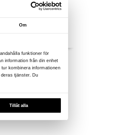
Om
andahålla funktioner för
syra B6 B12
Frukt & Fibrer
n information från din enhet
ORTIS
 tur kombinera informationen
149
kr
 deras tjänster. Du
Tillåt alla