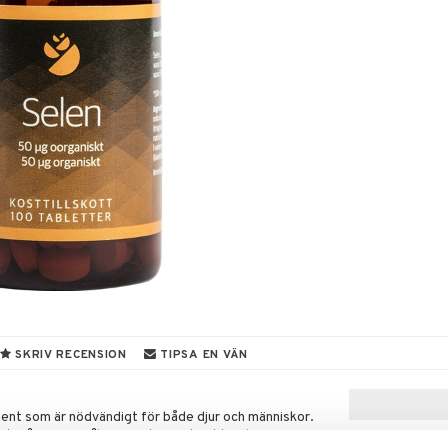
SKRIV RECENSION
TIPSA EN VÄN
ment som är nödvändigt för både djur och människor.
 det från spannmål, grönsaker, rotfrukter, bär mm.