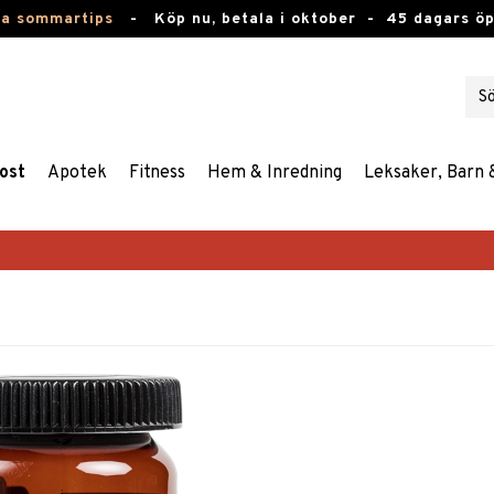
ta sommartips
-
Köp nu, betala i oktober -
45 dagars ö
ost
Apotek
Fitness
Hem & Inredning
Leksaker, Barn 