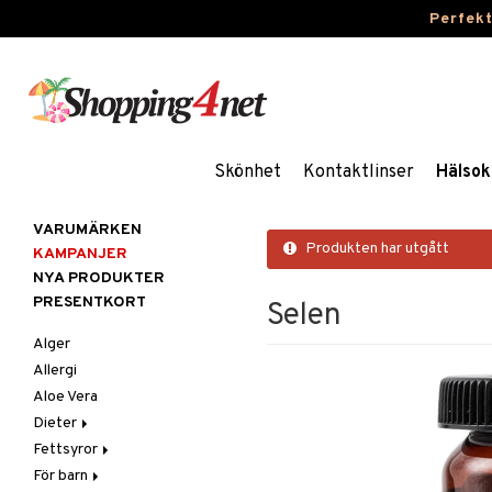
Perfek
Skönhet
Kontaktlinser
Hälsok
VARUMÄRKEN
Produkten har utgått
KAMPANJER
NYA PRODUKTER
PRESENTKORT
Selen
Alger
Allergi
Aloe Vera
Dieter
Fettsyror
Glutenintolerans
För barn
LCHF
Marina fettsyror