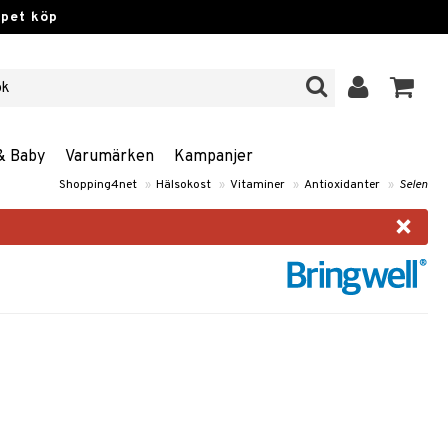
ppet köp
& Baby
Varumärken
Kampanjer
Shopping4net
»
Hälsokost
»
Vitaminer
»
Antioxidanter
»
Selen
×