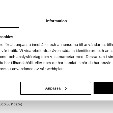
å selen vilket får konsekvenser för vår hälsa. Selen
er som är både viktiga och välgörande för vår hälsa.
 bildandet av fria radikaler. Selen är ett motgift
giftiga kemikalier alkohol mm.
ot bl a allergier och det förstärker vitaminers
Information
cookies
e för att anpassa innehållet och annonserna till användarna, tillh
Bringwell Fol
nderad daglig dos bör inte överskridas. Kosttillskott
vår trafik. Vi vidarebefordrar även sådana identifierare och anna
v till en varierad kost. Förvaras utom räckhåll för små
BRINGWELL
nnons- och analysföretag som vi samarbetar med. Dessa kan i sin
79
kr
har tillhandahållit eller som de har samlat in när du har använt
ortsatt användande av vår webbplats.
ganiskt bundet selen (selenmetionin).
apulver, magnesiumsalter av fettsyror,
hetsreglerande medel (kalciumkarbonat),
el (etylcellulosa, karnaubavax), klumpförebyggande
Anpassa
at. Innehåller sötningsmedel.
tablett (DRI%)
,00 µg (182%)