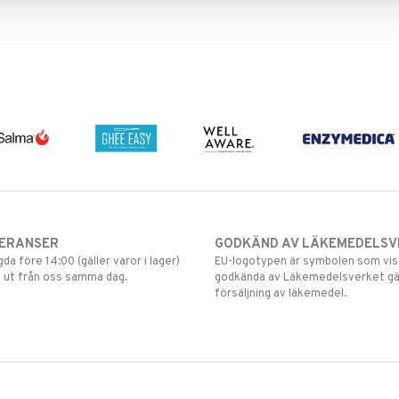
VERANSER
GODKÄND AV LÄKEMEDELSV
gda före 14:00 (gäller varor i lager)
EU-logotypen är symbolen som visar
 ut från oss samma dag.
godkända av Läkemedelsverket gä
försäljning av läkemedel.