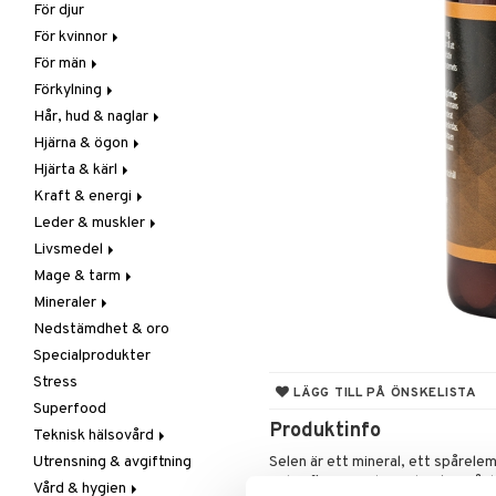
För djur
Raw Food
Veg fettsyror
Fettsyror
För kvinnor
Hudvård
För män
Vitamin & mineral
Graviditet & amning
Förkylning
Klimakterie & PMS
Näringstillskott
Hår, hud & naglar
Näringstillskott
Övriga
C-vitamin
Hjärna & ögon
Övriga
Prostata
Förebyggande &
Hår
lindrande
Hjärta & kärl
Sex & lust
Sex & lust
Kosttillskott
Fettsyror
Hostdämpande
Kraft & energi
Skelett
Sol & pigment
Minne
Ginkgo biloba
Öron, näsa & hals
Leder & muskler
Urinvägar
Ögon
Kärlstärkande
Ginseng
Övriga
Livsmedel
Kolesterolsänkande
Övriga
Kosttillskott
Virushämmande
Mage & tarm
Marina fettsyror
Prestation
Utvärtes
Bars
Vitlök
Mineraler
Veg fettsyror
Q-10
Choklad
Drycker
Nedstämdhet & oro
Rosenrot
Diverse
Fibrer
Järn
Specialprodukter
Schizandra
Drycker
Matsmältning
Kalcium
Stress
Förvaring
Syrareglerande
Krom
LÄGG TILL PÅ ÖNSKELISTA
Superfood
Frukt, frö & nötter
Tarm
Magnesium
Produktinfo
Teknisk hälsovård
Groddning
Utrensning
Multimineraler
Utrensning & avgiftning
Kokos
Övriga
Ljusterapi
Selen är ett mineral, ett spårele
Selen finns i jorden och vi kan få
Vård & hygien
Kryddor & buljong
Selen
Luftfuktare