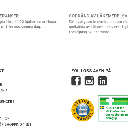
VERANSER
GODKÄND AV LÄKEMEDELSV
gda före 14:00 (gäller varor i lager)
EU-logotypen är symbolen som visar
 ut från oss samma dag.
godkända av Läkemedelsverket gä
försäljning av läkemedel.
ST
FÖLJ OSS ÄVEN PÅ
AR
NORD
LUENCER?
OLICY
ÖR SHOPPING4NET