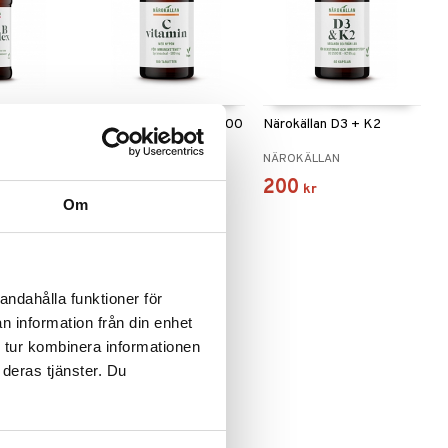
iv B
Närokällan C-vitamin 500
Närokällan D3 + K2
mg
NÄROKÄLLAN
NÄROKÄLLAN
111
200
kr
kr
Om
andahålla funktioner för
n information från din enhet
 tur kombinera informationen
 deras tjänster. Du
Vitamin