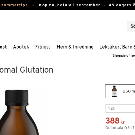
 sommartips
-
Köp nu, betala i september -
45 dagars 
ost
Apotek
Fitness
Hem & Inredning
Leksaker, Barn 
Shopping4ne
omal Glutation
250 ml
388
kr
Delbetala från 