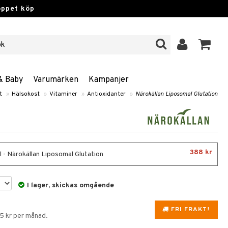
öppet köp
& Baby
Varumärken
Kampanjer
t
»
Hälsokost
»
Vitaminer
»
Antioxidanter
»
Närokällan Liposomal Glutation
388 kr
 - Närokällan Liposomal Glutation
I lager, skickas omgående
FRI FRAKT!
75 kr per månad.