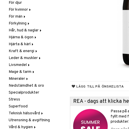
För djur
Raw Food
Veg fettsyror
Fettsyror
För kvinnor
Hudvård
För män
Vitamin & mineral
Graviditet & amning
Förkylning
Klimakterie & PMS
Näringstillskott
Hår, hud & naglar
Näringstillskott
Övriga
C-vitamin
Hjärna & ögon
Övriga
Prostata
Förebyggande &
Hår
lindrande
Hjärta & kärl
Sex & lust
Sex & lust
Kosttillskott
Fettsyror
Hostdämpande
Kraft & energi
Skelett
Sol & pigment
Minne
Ginkgo biloba
Öron, näsa & hals
Leder & muskler
Urinvägar
Ögon
Kärlstärkande
Ginseng
Övriga
Livsmedel
Kolesterolsänkande
Övriga
Kosttillskott
Virushämmande
Mage & tarm
Marina fettsyror
Prestation
Utvärtes
Bars
Vitlök
Mineraler
Veg fettsyror
Q-10
Choklad
Drycker
Nedstämdhet & oro
Rosenrot
Diverse
Fibrer
Järn
LÄGG TILL PÅ ÖNSKELISTA
Specialprodukter
Schizandra
Drycker
Matsmältning
Kalcium
Stress
Förvaring
Syrareglerande
Krom
REA - dags att klicka 
Superfood
Frukt, frö & nötter
Tarm
Magnesium
Passa på a
Teknisk hälsovård
Groddning
Utrensning
Multimineraler
fyllt med 
Utrensning & avgiftning
Kokos
Övriga
Ljusterapi
produkter
Vård & hygien
Kryddor & buljong
Selen
Luftfuktare