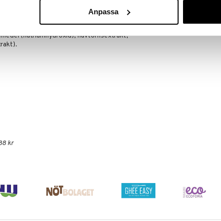
NÄROKÄLLAN
Anpassa
349
kr
 (glycerol), fosfolipider, reducerad L-glutation,
medel (natriumhydroxid), havtornsextrakt,
rakt).
88 kr