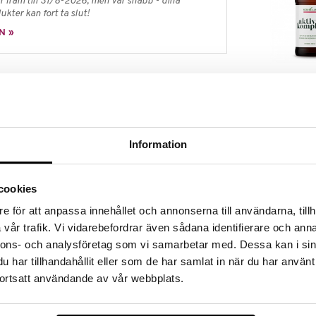
 fram till 31/8-2026, men var snabb - dina
ukter kan fort ta slut!
N »
Närokällan Akt
l beredning. Glutation kan vara svårt för kroppen att
Komplex
rm är lämplig för att absorberas och tas upp av
NÄROKÄLLAN
317
kr
lycin, cystein och glutaminsyra, vilket kroppen själv
Information
idbindning mellan aminogruppen för cystein och
cookies
t, ägg, mejeri och i vissa grönsaker, speciellt inom
llskott kan vara svårt för kroppen att absorbera och
e för att anpassa innehållet och annonserna till användarna, tillh
 detta effektivt skall nå cellerna. Därav är denna
vår trafik. Vi vidarebefordrar även sådana identifierare och anna
tion lämplig för att upprätthålla nivåerna i blodet.
nnons- och analysföretag som vi samarbetar med. Dessa kan i sin
har tillhandahållit eller som de har samlat in när du har använt
nde mage.
ortsatt användande av vår webbplats.
nderad daglig dos bör inte överskridas. Kosttillskott
Närokällan E-
v till en varierad kost. Förvaras utom räckhåll för små
200IE