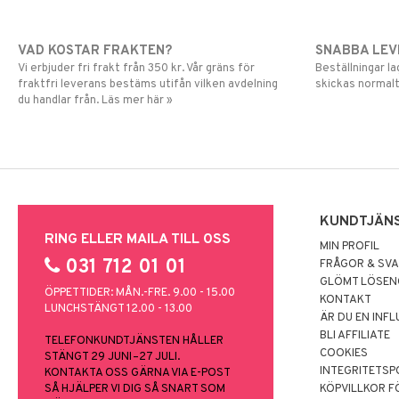
VAD KOSTAR FRAKTEN?
SNABBA LE
Vi erbjuder fri frakt från 350 kr. Vår gräns för
Beställningar la
fraktfri leverans bestäms utifån vilken avdelning
skickas normalt
du handlar från. Läs mer här »
KUNDTJÄN
RING ELLER MAILA TILL OSS
MIN PROFIL
031 712 01 01
FRÅGOR & SV
GLÖMT LÖSE
ÖPPETTIDER: MÅN.-FRE. 9.00 - 15.00
KONTAKT
LUNCHSTÄNGT 12.00 - 13.00
ÄR DU EN INF
BLI AFFILIATE
TELEFONKUNDTJÄNSTEN HÅLLER
COOKIES
STÄNGT 29 JUNI–27 JULI.
INTEGRITETSP
KONTAKTA OSS GÄRNA VIA E-POST
SÅ HJÄLPER VI DIG SÅ SNART SOM
KÖPVILLKOR F