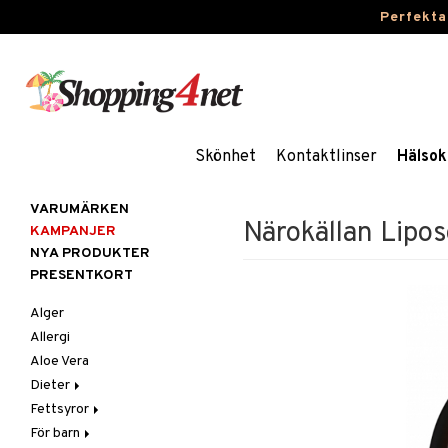
Perfekta
Skönhet
Kontaktlinser
Hälsok
VARUMÄRKEN
Närokällan Lipos
KAMPANJER
NYA PRODUKTER
PRESENTKORT
Alger
Allergi
Aloe Vera
Dieter
Fettsyror
Glutenintolerans
För barn
LCHF
Marina fettsyror