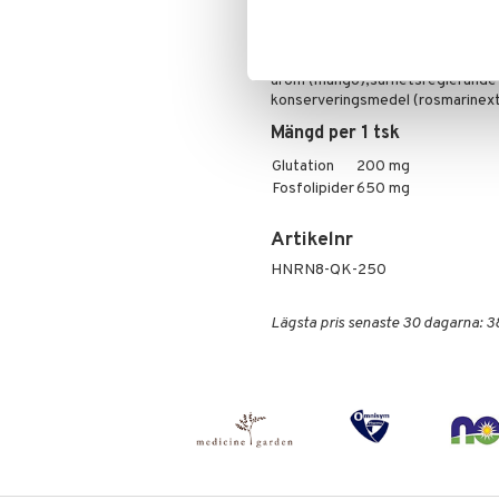
Ingredienser
Renat vatten, stabiliseringsmedel
arom (mango),surhetsreglerande 
konserveringsmedel (rosmarinext
Mängd per 1 tsk
Glutation
200 mg
Fosfolipider
650 mg
Artikelnr
HNRN8-QK-250
Lägsta pris senaste 30 dagarna: 3