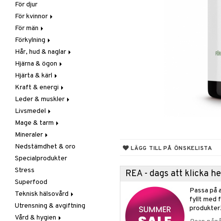
För djur
Raw Food
Veg fettsyror
Fettsyror
För kvinnor
Hudvård
För män
Vitamin & mineral
Graviditet & amning
Förkylning
Klimakterie & PMS
Näringstillskott
Hår, hud & naglar
Näringstillskott
Övriga
C-vitamin
Hjärna & ögon
Övriga
Prostata
Förebyggande &
Hår
lindrande
Hjärta & kärl
Sex & lust
Sex & lust
Kosttillskott
Fettsyror
Hostdämpande
Kraft & energi
Skelett
Sol & pigment
Minne
Ginkgo biloba
Öron, näsa & hals
Leder & muskler
Urinvägar
Ögon
Kärlstärkande
Ginseng
Övriga
Livsmedel
Kolesterolsänkande
Övriga
Kosttillskott
Virushämmande
Mage & tarm
Marina fettsyror
Prestation
Utvärtes
Bars
Vitlök
Mineraler
Veg fettsyror
Q-10
Choklad
Drycker
Nedstämdhet & oro
Rosenrot
Diverse
Fibrer
Järn
LÄGG TILL PÅ ÖNSKELISTA
Specialprodukter
Schizandra
Drycker
Matsmältning
Kalcium
Stress
Förvaring
Syrareglerande
Krom
REA - dags att klicka 
Superfood
Frukt, frö & nötter
Tarm
Magnesium
Passa på a
Teknisk hälsovård
Groddning
Utrensning
Multimineraler
fyllt med 
Utrensning & avgiftning
Kokos
Övriga
Ljusterapi
produkter
Vård & hygien
Kryddor & buljong
Selen
Luftfuktare