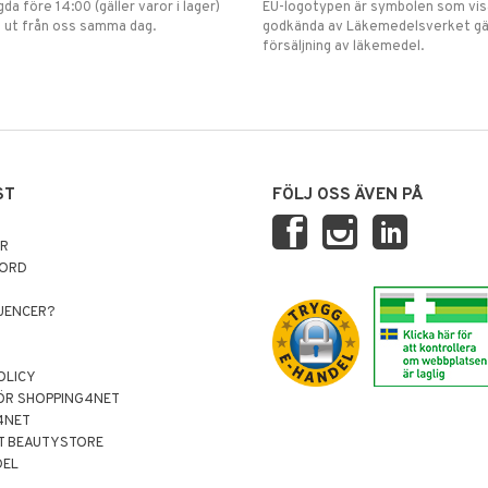
gda före 14:00 (gäller varor i lager)
EU-logotypen är symbolen som visar
 ut från oss samma dag.
godkända av Läkemedelsverket gä
försäljning av läkemedel.
ST
FÖLJ OSS ÄVEN PÅ
AR
NORD
LUENCER?
OLICY
ÖR SHOPPING4NET
4NET
T BEAUTYSTORE
DEL