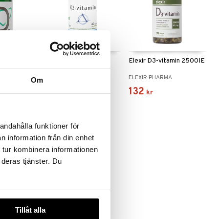
K2-vitamin
Elexir D3-vitamin 2500IE
HELHETSHÄLSA
ELEXIR PHARMA
Om
160
132
kr
kr
andahålla funktioner för
-25%
n information från din enhet
 tur kombinera informationen
 deras tjänster. Du
 varianter
-vitamin
Tillåt alla