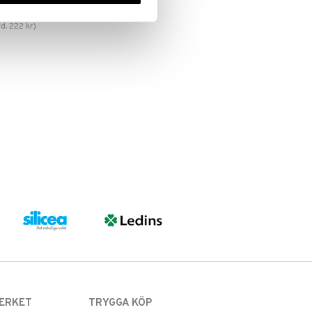
rd.
222
kr
)
ERKET
TRYGGA KÖP