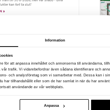
 fram till 31/8-2026, men var snabb - dina
ukter kan fort ta slut!
N »
D3
 K2.
PUORI
ets normala funktion, samt bidrar till att bibehålla
Information
funktion och normala tänder.
119
kr
agulation och bidrar till att bibehålla normal
cookies
e för att anpassa innehållet och annonserna till användarna, tillh
kampanj
vår trafik. Vi vidarebefordrar även sådana identifierare och anna
nnons- och analysföretag som vi samarbetar med. Dessa kan i sin
nderad daglig dos bör inte överskridas. Kosttillskott
v till en varierad kost. Förvaras utom räckhåll för små
har tillhandahållit eller som de har samlat in när du har använt
ortsatt användande av vår webbplats.
Finns i flera
lisk kolekalciferol, fyllnadsmedel
apsel (pullulan).
Alpha Plus D3
Anpassa
3000 IE + K2