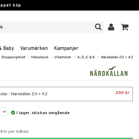
öppet köp
& Baby
Varumärken
Kampanjer
Shopping4net
»
Hälsokost
»
Vitaminer
»
A, D, E & K
»
Närokällan D3 + K2
200 kr
slar - Närokällan D3 + K2
I lager, skickas omgående
58 kr per månad.