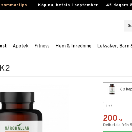
 sommartips
-
Köp nu, betala i september -
45 dagars 
ost
Apotek
Fitness
Hem & Inredning
Leksaker, Barn 
 K2
60 kap
200
kr
Delbetala från 