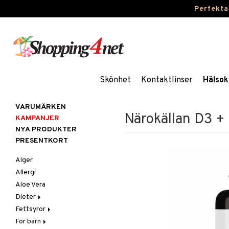
Perfekta
Skönhet
Kontaktlinser
Hälsok
VARUMÄRKEN
Närokällan D3 +
KAMPANJER
NYA PRODUKTER
PRESENTKORT
Alger
Allergi
Aloe Vera
Dieter
Fettsyror
Glutenintolerans
För barn
LCHF
Marina fettsyror