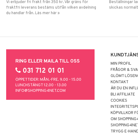
Vi erbjuder fri frakt från 350 kr. Vår gräns för
Beställningar la
fraktfri leverans bestäms utifån vilken avdelning
skickas normalt
du handlar från. Läs mer här »
KUNDTJÄN
RING ELLER MAILA TILL OSS
MIN PROFIL
031 712 01 01
FRÅGOR & SV
GLÖMT LÖSE
ÖPPETTIDER: MÅN.-FRE. 9.00 - 15.00
KONTAKT
LUNCHSTÄNGT 12.00 - 13.00
ÄR DU EN INF
INFO@SHOPPING4NET.COM
BLI AFFILIATE
COOKIES
INTEGRITETSP
KÖPVILLKOR F
OM SHOPPING
SHOPPING4NE
TRYGG E-HAN