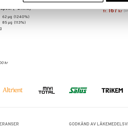
ALPHA PLUS
kapsel (*DRI%)
167
(
o
fr.
kr
62 µg (1240%)
85 µg (113%)
g
00 kr
VERANSER
GODKÄND AV LÄKEMEDELSV