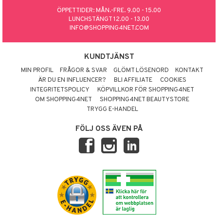
par
, dusch & tvål
tänder
ÖPPETTIDER: MÅN.-FRE. 9.00 - 15.00
on
LUNCHSTÄNGT 12.00 - 13.00
ylotion
INFO@SHOPPING4NET.COM
o
d
taminer
riska oljor
dd
KUNDTJÄNST
ppspeeling
MIN PROFIL
FRÅGOR & SVAR
GLÖMT LÖSENORD
KONTAKT
ersun
produkter
ÄR DU EN INFLUENCER?
BLI AFFILIATE
COOKIES
a
n utan sol
INTEGRITETSPOLICY
KÖPVILLKOR FÖR SHOPPING4NET
OM SHOPPING4NET
SHOPPING4NET BEAUTYSTORE
cialprodukter
par
TRYGG E-HANDEL
creme
FÖLJ OSS ÄVEN PÅ