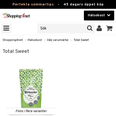
Perfekta sommartips
-
45 dagars öppet köp
Hälsokost
RKEN
Skönhet
JER
ODUKTER
Kontaktlinser
Shopping4net
»
Hälsokost
»
Välj varumärke
»
Total Sweet
TKORT
Hälsokost
Total Sweet
Apotek
Fitness
Hem & Inredning
Leksaker, Barn & Baby
r
ntolerans
Varumärken
fettsyror
Kampanjer
Finns i flera varianter
ood
tsyror
or