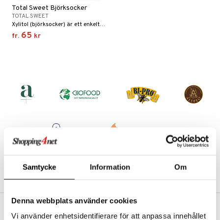
Total Sweet Björksocker
nor
d
TOTAL SWEET
Xylitol (björksocker) är ett enkelt, gott, och naturligt alternativ till vanligt socker.
 & mineral
tet & amning
65
fr.
kr
ng
terie & PMS
tillskott
& naglar
tillskott
in
 ögon
ta
ggande & lindrande
kärl
ust
ust
ämpande
lskott
or
nergi
äsa & hals
pigment
biloba
muskler
gar
ärkande
g
el
ämmande
erolsänkande
lskott
Samtycke
Information
Om
tarm
fettsyror
ion
es
r
tsyror
d
r
Denna webbplats använder cookies
het & oro
ot
Vi använder enhetsidentifierare för att anpassa innehållet
VAD KOSTAR FRAKTEN?