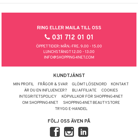
RING ELLER MAILA TILL OSS
031 712 01 01
ÖPPETTIDER: MÅN.-FRE. 9.00 - 15.00
LUNCHSTÄNGT 12.00 - 13.00
INFO@SHOPPING4NET.COM
KUNDTJÄNST
MIN PROFIL
FRÅGOR & SVAR
GLÖMT LÖSENORD
KONTAKT
ÄR DU EN INFLUENCER?
BLI AFFILIATE
COOKIES
INTEGRITETSPOLICY
KÖPVILLKOR FÖR SHOPPING4NET
OM SHOPPING4NET
SHOPPING4NET BEAUTYSTORE
TRYGG E-HANDEL
FÖLJ OSS ÄVEN PÅ