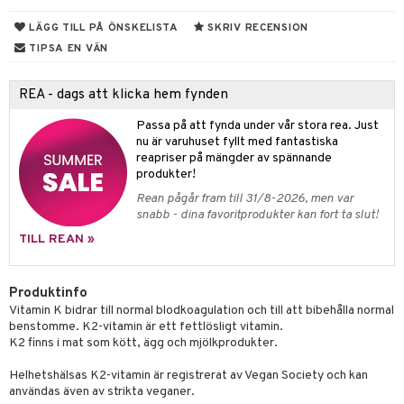
rodukter
ndra
r
ltning
m
LÄGG TILL PÅ ÖNSKELISTA
SKRIV RECENSION
ng
glerande
TIPSA EN VÄN
d
frö & nötter
ium
REA - dags att klicka hem fynden
hälsovård
ing
ning
neraler
Passa på att fynda under vår stora rea. Just
g & avgiftning
api
nu är varuhuset fyllt med fantastiska
ygien
r & buljong
tare
reapriser på mängder av spännande
produkter!
kning
bak
e
svård
Rean pågår fram till 31/8-2026, men var
snabb - dina favoritprodukter kan fort ta slut!
emer
r
fröpasta
dervinäger
TILL REAN »
oncremer
fett
ndring
 fot
 & K
produkter
vård
ood
d
danter
Produktinfo
Vitamin K bidrar till normal blodkoagulation och till att bibehålla normal
göring
ndvård
lsam
bränning
iner
benstomme. K2-vitamin är ett fettlösligt vitamin.
K2 finns i mat som kött, ägg och mjölkprodukter.
cialprodukter
lbehör
hampo
g
tika
ersättning
Helhetshälsas K2-vitamin är registrerat av Vegan Society och kan
cialprodukter
d
iner
användas även av strikta veganer.