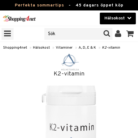
Perfekta sommartips
-
45 dagars öppet köp
Hälsokost
RKEN
Skönhet
JER
ODUKTER
Kontaktlinser
Shopping4net
»
Hälsokost
»
Vitaminer
»
A, D, E & K
»
K2-vitamin
TKORT
Hälsokost
Apotek
K2-vitamin
Fitness
Hem & Inredning
Leksaker, Barn & Baby
r
ntolerans
Varumärken
fettsyror
Kampanjer
ood
tsyror
or