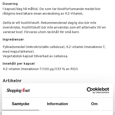
par
, dusch & tvål
tänder
Dosering
1 kapsel/dag till måltid. De som tar blodförtunnande medel bör
on
ylotion
rådgöra med läkare innan användning av K2-Vitamin.
o
d
taminer
Detta är ett kosttillskott. Rekommenderad daglig dos bör inte
överskridas. Kosttillskott bör inte användas som ett alternativ till en
riska oljor
dd
varierad kost. Förvaras utom räckhåll för små barn.
änst
ppspeeling
ersun
produkter
Ingredienser
 & svar
a
n utan sol
Fyllnadsmedel (mikrokristallin cellulosa), K2-vitamin (menakinon 7,
produkt
med majsstärkelse).
cialprodukter
par
Vegetabilisk kapsel tillverkad av cellulosa.
elningen
Innehåll per kapsel
creme
K2-vitamin (menakinon 7)
100 µg (133 % av RDI)
tik
Artikelnr
HK00C-HH-60
Lägsta pris senaste 30 dagarna: 160 kr
Samtycke
Information
Om