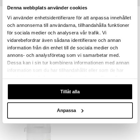
Tips till dig
Denna webbplats använder cookies
Vi använder enhetsidentifierare för att anpassa innehållet
och annonserna till användarna, tillhandahålla funktioner
för sociala medier och analysera vår trafik. Vi
vidarebefordrar även sådana identifierare och annan
information från din enhet till de sociala medier och
annons- och analysföretag som vi samarbetar med.
Dessa kan i sin tur kombinera informationen med annan
information som du har tillhandahållit eller som de har
Finns i flera varianter
samlat in när du har använt deras tjänster. Du godkänner
Helhetshälsa MSM
Helhetshälsa Q10
våra cookies vid fortsatt användande av vår webbplats.
HELHETSHÄLSA
HELHETSHÄLSA
Tillåt alla
150
232
fr.
kr
kr
Anpassa