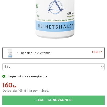
nor
d
 & mineral
tet & amning
ng
terie & PMS
tillskott
& naglar
tillskott
in
 ögon
ta
ggande & lindrande
kärl
ust
ust
ämpande
lskott
or
160 kr
60 kapslar - K2-vitamin
nergi
äsa & hals
pigment
biloba
muskler
gar
ärkande
g
el
ämmande
erolsänkande
lskott
I lager, skickas omgående
tarm
fettsyror
ion
es
160
kr
r
tsyror
d
r
Delbetala från 54 kr per månad.
het & oro
ot
LÄGG I KUNDVAGNEN