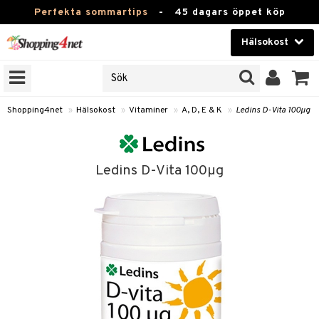
Perfekta sommartips
-
45 dagars öppet köp
Hälsokost
RKEN
Skönhet
JER
ODUKTER
Kontaktlinser
Shopping4net
»
Hälsokost
»
Vitaminer
»
A, D, E & K
»
Ledins D-Vita 100µg
TKORT
Hälsokost
Apotek
Ledins D-Vita 100µg
Fitness
Hem & Inredning
Leksaker, Barn & Baby
r
ntolerans
Varumärken
fettsyror
Kampanjer
ood
tsyror
or