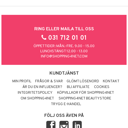
RING ELLER MAILA TILL OSS
031 712 01 01
ÖPPETTIDER: MÅN.-FRE. 9.00 - 15.00
LUNCHSTÄNGT 12.00 - 13.00
INFO@SHOPPING4NET.COM
KUNDTJÄNST
MIN PROFIL
FRÅGOR & SVAR
GLÖMT LÖSENORD
KONTAKT
ÄR DU EN INFLUENCER?
BLI AFFILIATE
COOKIES
INTEGRITETSPOLICY
KÖPVILLKOR FÖR SHOPPING4NET
OM SHOPPING4NET
SHOPPING4NET BEAUTYSTORE
TRYGG E-HANDEL
FÖLJ OSS ÄVEN PÅ