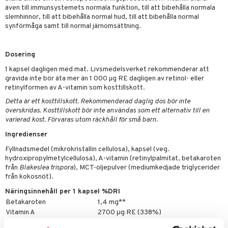
par
, dusch & tvål
tänder
även till immunsystemets normala funktion, till att bibehålla normala
slemhinnor, till att bibehålla normal hud, till att bibehålla normal
on
ylotion
synförmåga samt till normal järnomsättning.
o
d
taminer
Dosering
riska oljor
dd
änst
1 kapsel dagligen med mat. Livsmedelsverket rekommenderar att
ppspeeling
ersun
produkter
gravida inte bör äta mer än 1 000 µg RE dagligen av retinol- eller
 & svar
retinylformen av A-vitamin som kosttillskott.
a
n utan sol
Detta är ett kosttillskott. Rekommenderad daglig dos bör inte
produkt
cialprodukter
par
överskridas. Kosttillskott bör inte användas som ett alternativ till en
varierad kost. Förvaras utom räckhåll för små barn.
elningen
creme
Ingredienser
tik
Fyllnadsmedel (mikrokristallin cellulosa), kapsel (veg.
hydroxipropylmetylcellulosa), A-vitamin (retinylpalmitat, betakaroten
från
Blakeslea trispora
), MCT-oljepulver (mediumkedjade triglycerider
från kokosnöt).
Näringsinnehåll per 1 kapsel %DRI
Betakaroten
1,4 mg**
Vitamin A
2700 μg RE (338%)
- från retinylpalmitat
2000 μg RE**