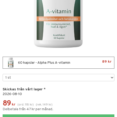
nor
d
 & mineral
tet & amning
ng
terie & PMS
tillskott
& naglar
tillskott
in
 ögon
ta
ggande & lindrande
kärl
ust
ust
ämpande
lskott
or
89 kr
nergi
äsa & hals
pigment
biloba
60 kapslar - Alpha Plus A-vitamin
muskler
gar
ärkande
g
el
ämmande
erolsänkande
lskott
tarm
fettsyror
ion
es
Skickas från vårt lager
*
2026-08-10
r
tsyror
d
r
89
kr
(
ord.
118
kr
)
(
rek.
149
kr
)
het & oro
ot
Delbetala från 47 kr per månad.