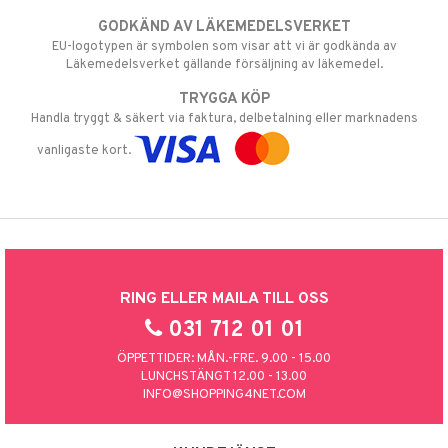
GODKÄND AV LÄKEMEDELSVERKET
EU-logotypen är symbolen som visar att vi är godkända av
Läkemedelsverket gällande försäljning av läkemedel.
TRYGGA KÖP
Handla tryggt & säkert via faktura, delbetalning eller marknadens
vanligaste kort.
RING ELLER MAILA TILL OSS
031 712 01 01
ÖPPETTIDER: MÅN.-FRE. 9.00 - 15.00
LUNCHSTÄNGT 12.00 - 13.00
INFO@SHOPPING4NET.COM