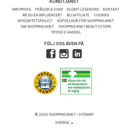
KUNDTJÄNST
MIN PROFIL
FRÅGOR & SVAR
GLÖMT LÖSENORD
KONTAKT
ÄR DU EN INFLUENCER?
BLI AFFILIATE
COOKIES
INTEGRITETSPOLICY
KÖPVILLKOR FÖR SHOPPING4NET
OM SHOPPING4NET
SHOPPING4NET BEAUTYSTORE
TRYGG E-HANDEL
FÖLJ OSS ÄVEN PÅ
© 2026 SHOPPING4NET
•
SITEMAP
SVERIGE