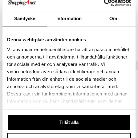
*DRI = Dagligt referensintag
**DRI ej fastställt
Samtycke
Information
Om
Artikelnr
HAV01-AP-60
Denna webbplats använder cookies
Lägsta pris senaste 30 dagarna: 89 kr
Vi använder enhetsidentifierare för att anpassa innehållet
och annonserna till användarna, tillhandahålla funktioner
för sociala medier och analysera vår trafik. Vi
Populära produkter
vidarebefordrar även sådana identifierare och annan
information från din enhet till de sociala medier och
annons- och analysföretag som vi samarbetar med.
Dessa kan i sin tur kombinera informationen med annan
information som du har tillhandahållit eller som de har
samlat in när du har använt deras tjänster. Du godkänner
våra cookies vid fortsatt användande av vår webbplats.
Tillåt alla