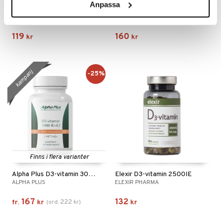
Anpassa
D3
K2-vitamin
PUORI
HELHETSHÄLSA
119
160
kr
kr
kampanj
-25%
Finns i flera varianter
Alpha Plus D3-vitamin 3000 IE + K2
Elexir D3-vitamin 2500IE
ALPHA PLUS
ELEXIR PHARMA
167
132
222
fr.
kr
(
ord.
kr
)
kr