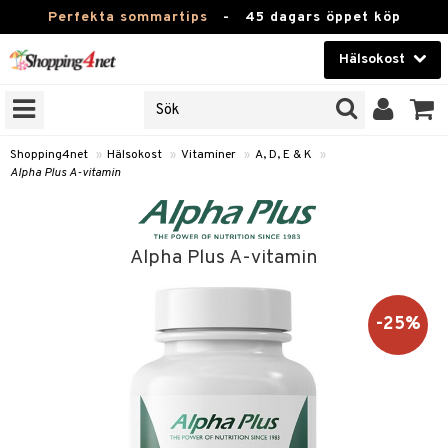
Perfekta sommartips
-
45 dagars öppet köp
Hälsokost
RKEN
Skönhet
JER
ODUKTER
Kontaktlinser
Shopping4net
»
Hälsokost
»
Vitaminer
»
A, D, E & K
»
Alpha Plus A-vitamin
TKORT
Hälsokost
Apotek
Alpha Plus A-vitamin
Fitness
Hem & Inredning
-25%
Leksaker, Barn & Baby
r
ntolerans
Varumärken
fettsyror
Kampanjer
ood
tsyror
or