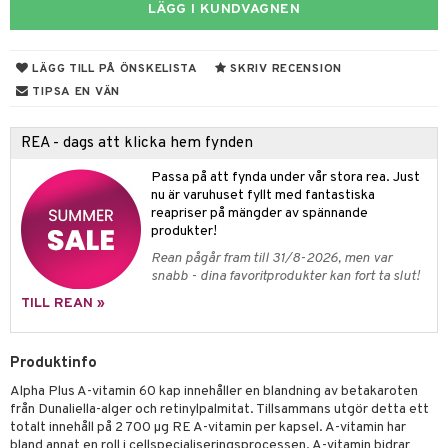
rodukter
ndra
r
ltning
m
LÄGG I KUNDVAGNEN
ng
glerande
LÄGG TILL PÅ ÖNSKELISTA
SKRIV RECENSION
d
frö & nötter
ium
TIPSA EN VÄN
hälsovård
ing
ning
neraler
g & avgiftning
api
REA - dags att klicka hem fynden
ygien
r & buljong
tare
Passa på att fynda under vår stora rea. Just
nu är varuhuset fyllt med fantastiska
kning
bak
e
svård
reapriser på mängder av spännande
produkter!
emer
r
fröpasta
dervinäger
Rean pågår fram till 31/8-2026, men var
snabb - dina favoritprodukter kan fort ta slut!
oncremer
fett
ndring
 fot
 & K
TILL REAN »
produkter
vård
ood
d
danter
göring
ndvård
lsam
bränning
iner
Produktinfo
cialprodukter
lbehör
hampo
g
tika
ersättning
Alpha Plus A-vitamin 60 kap innehåller en blandning av betakaroten
från Dunaliella-alger och retinylpalmitat. Tillsammans utgör detta ett
cialprodukter
d
iner
totalt innehåll på 2 700 µg RE A-vitamin per kapsel. A-vitamin har
bland annat en roll i cellspecialiseringsprocessen. A-vitamin bidrar