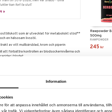
 fram till 31/8-2026, men var snabb - dina
ukter kan fort ta slut!
N »
Rawpowder Be
osttillskott som är utvecklat för metaboliskt stöd**
500mg
och en hälsosam livsstil.
RAWPOWDER
trakt av vitt mullbärsblad, krom och piperin
245
kr
ll att förbättra kontrollen av blodsockernivåerna och
ycerider i blodet.
 normala blodsockernivåer.
nyhet
n bidra till att upprätthålla kroppens balans i
extrakt för optimerad biotillgänglighet, effektivitet
Information
s
cookies
e för att anpassa innehållet och annonserna till användarna, tillh
Lectinect Glu
vår trafik. Vi vidarebefordrar även sådana identifierare och anna