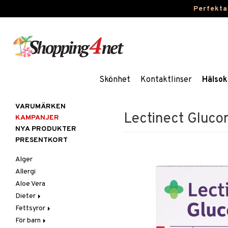
Perfekta
Skönhet
Kontaktlinser
Hälsok
VARUMÄRKEN
Lectinect Gluco
KAMPANJER
NYA PRODUKTER
PRESENTKORT
Alger
Allergi
Aloe Vera
Dieter
Fettsyror
Glutenintolerans
För barn
LCHF
Marina fettsyror