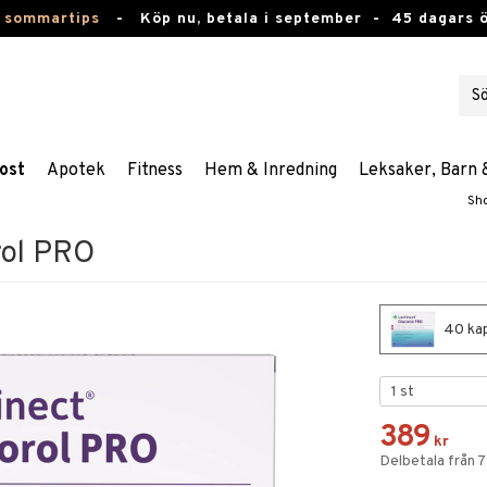
 sommartips
-
Köp nu, betala i september -
45 dagars 
ost
Apotek
Fitness
Hem & Inredning
Leksaker, Barn 
Sh
rol PRO
40 kap
389
kr
Delbetala från 