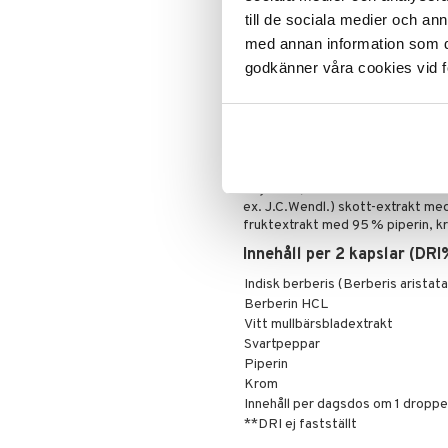
Ta 2 kapslar dagligen med ett gl
till de sociala medier och a
Detta är ett kosttillskott. Rekomme
med annan information som du 
bör inte inte användas som ett alte
godkänner våra cookies vid f
små barn.
Ingredienser
Indisk berberis (Berberis aristat
mullbär (Morus alba L.) bladextrak
majsfiber, kokos (Cocos nucifera
ex. J.C.Wendl.) skott-extrakt med
fruktextrakt med 95 % piperin, k
Innehåll per 2 kapslar (DRI
Indisk berberis (Berberis aristat
Berberin HCL
Vitt mullbärsbladextrakt
Svartpeppar
Piperin
Krom
Innehåll per dagsdos om 1 dropp
**DRI ej fastställt