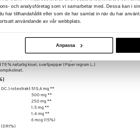
as vatten i samband med måltid.
LECTINECT
nnons- och analysföretag som vi samarbetar med. Dessa kan i sin
nderad daglig dos bör inte överskridas. Kosttillskott
389
kr
har tillhandahållit eller som de har samlat in när du har använt
rnativ till en varierad kost. Förvaras utom räckhåll för
ortsatt användande av vår webbplats.
Anpassa
a DC.) rotextrakt med 97 % berberin-hydroklorid, vitt
t, hydroxypropylmetylcellulosa (kapselskal), löslig
 L.) mjölkpulver, bambu (Bambusa vulgaris Schrad.
 75 % naturlig kisel, svartpeppar (Piper nigrum L.)
rompikolinat.
%)
a DC.) rotextrakt
515,6 mg **
500 mg **
250 mg **
1.5 mg **
1.4 mg **
6 mcg (15%)
e (DRI%)