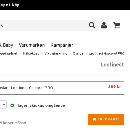
öppet köp
& Baby
Varumärken
Kampanjer
opping4net
»
Hälsokost
»
Viktminskning
»
Övriga
»
Lectinect Glucorol PRO
Lectinect
389 kr
slar - Lectinect Glucorol PRO
I lager, skickas omgående
FRI FRAKT!
75 kr per månad.