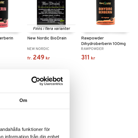
Finns i flera varianter
rberin
New Nordic BioDrain
Rawpowder
Dihydroberberin 100mg
NEW NORDIC
RAWPOWDER
249
311
fr.
kr
kr
Om
andahålla funktioner för
corol PRO
n information från din enhet