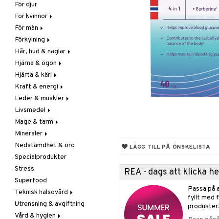
För djur
Raw Food
Veg fettsyror
Fettsyror
För kvinnor
Hudvård
För män
Vitamin & mineral
Graviditet & amning
Förkylning
Klimakterie & PMS
Näringstillskott
Hår, hud & naglar
Näringstillskott
Övriga
C-vitamin
Hjärna & ögon
Övriga
Prostata
Förebyggande &
Hår
lindrande
Hjärta & kärl
Sex & lust
Sex & lust
Kosttillskott
Fettsyror
Hostdämpande
Kraft & energi
Skelett
Sol & pigment
Minne
Ginkgo biloba
Öron, näsa & hals
Leder & muskler
Urinvägar
Ögon
Kärlstärkande
Ginseng
Övriga
Livsmedel
Kolesterolsänkande
Övriga
Kosttillskott
Virushämmande
Mage & tarm
Marina fettsyror
Prestation
Utvärtes
Bars
Vitlök
Mineraler
Veg fettsyror
Q-10
Choklad
Drycker
Nedstämdhet & oro
Rosenrot
Diverse
Fibrer
Järn
LÄGG TILL PÅ ÖNSKELISTA
Specialprodukter
Schizandra
Drycker
Matsmältning
Kalcium
Stress
Förvaring
Syrareglerande
Krom
REA - dags att klicka 
Superfood
Frukt, frö & nötter
Tarm
Magnesium
Passa på a
Teknisk hälsovård
Groddning
Utrensning
Multimineraler
fyllt med 
Utrensning & avgiftning
Kokos
Övriga
Ljusterapi
produkter
Vård & hygien
Kryddor & buljong
Selen
Luftfuktare