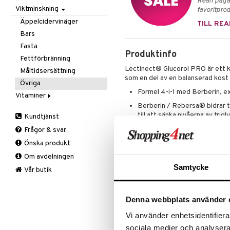
Rean pågår
Viktminskning
Mjöl & bak
Zink
Massage
Ansiktsvård
favoritprod
Nöt-& fröpasta
Övrigt
Giftset
Cremer
Äppelcidervinäger
TILL REA
Olja & fett
Smärtlindring
Hand & fot
Ögoncremer
Bars
Raw Food
Hårvård
Rakprodukter
Fotvård
Fasta
Produktinfo
Snacks
Intim
Rengöring
Handvård
Balsam
Fettförbränning
Lectinect® Glucorol PRO är ett k
Sötning
Kosmetika
Specialprodukter
Tillbehör
Schampo
Måltidsersättning
som en del av en balanserad kost 
Te
Kropp
Specialprodukter
Hud
Övriga
Formel 4-i-1 med Berberin, ex
Mun & tänder
Läppar
Bad, dusch & tvål
Vitaminer
Berberin / Rebersa® bidrar ti
Salvor
Ögon
Bodylotion
A, D, E & K
till att sänka nivåerna av trigl
Kundtjänst
Sårvård
Deo
Antioxidanter
Krom bidrar till att bibehålla
Frågor & svar
Solskydd
Eteriska oljor
B vitaminer
Extrakt av vitt mullbärsblad ka
Önska produkt
Specialprodukter
Kroppspeeling
Aftersun
Barn
kolhydratmetabolismen.
Om avdelningen
Olja
Brun utan sol
C vitaminer
Den innehåller 2 patenterade 
Samtycke
Specialprodukter
Läppar
Kvinna
Vår butik
och renhet.
Solcreme
Man
500 mg Berberin per dagsdo
Multivitaminer
Denna webbplats använder 
Utvecklad i Norge
Vi använder enhetsidentifierar
Dosering
sociala medier och analysera 