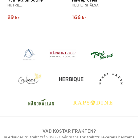
Nutrilett Smoothie
Havreprotein
NUTRILETT
HELHETSHÄLSA
29
166
kr
kr
VAD KOSTAR FRAKTEN?
Vi erbjuder fri frakt från 350 kr. Vår gräns för fraktfri leverans bestäms