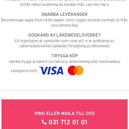
utifån vilken avdelning du handlar från. Läs mer här »
SNABBA LEVERANSER
Beställningar lagda före 14:00 (gäller varor i lager) skickas normalt ut från
oss samma dag.
GODKÄND AV LÄKEMEDELSVERKET
EU-logotypen är symbolen som visar att vi är godkända av
Läkemedelsverket gällande försäljning av läkemedel.
TRYGGA KÖP
Handla tryggt & säkert via faktura, delbetalning eller marknadens
vanligaste kort.
RING ELLER MAILA TILL OSS
031 712 01 01