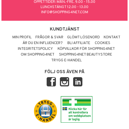
ÖPPETTIDER: MÅN.-FRE. 9.00 - 15.00
LUNCHSTÄNGT 12.00 - 13.00
INFO@SHOPPING4NET.COM
KUNDTJÄNST
MIN PROFIL
FRÅGOR & SVAR
GLÖMT LÖSENORD
KONTAKT
ÄR DU EN INFLUENCER?
BLI AFFILIATE
COOKIES
INTEGRITETSPOLICY
KÖPVILLKOR FÖR SHOPPING4NET
OM SHOPPING4NET
SHOPPING4NET BEAUTYSTORE
TRYGG E-HANDEL
FÖLJ OSS ÄVEN PÅ