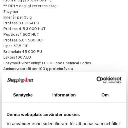
Krom 11 μg (28 % av DRI**)
** DRI = dagligt referensintag.
Enzymer
Innehåll per 33 g
Proteas 3.0 8 SAPU
Proteas 4.5 3 000 HUT
Peptidas 1 500 HUT
Proteas 6.0 1 500 HUT
Lipas 87,5 FIP
Bromelain 45 000 PU
Laktas 100 ALU
Enzymaktivitet enligt FCC = Food Chemical Codex.
Aminosyraprofil per 100 g proteinråvara
Alanin 5,4 g
Arginin 2,9 g
Asparginsyra 12,1 g
Cystein 2,3 g
Samtycke
Information
Om
Glutaminsyra 19,2 g
Glycin 2,0 g
Histidin*** 2,1 g
Denna webbplats använder cookies
Isoleucin*** 6,6 g
Leucin*** 11,5 g
Vi använder enhetsidentifierare för att anpassa innehållet
Lysin*** 10,5 g