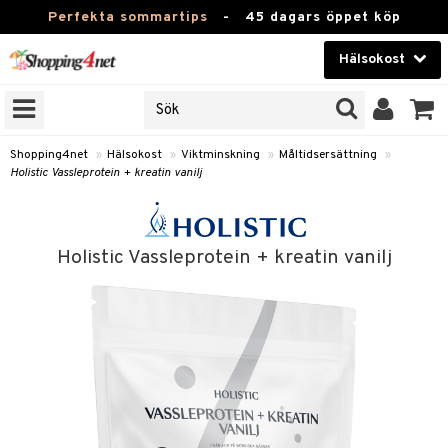
Perfekta sommartips
-
45 dagars öppet köp
Hälsokost
RKEN
Skönhet
JER
ODUKTER
Kontaktlinser
Shopping4net
»
Hälsokost
»
Viktminskning
»
Måltidsersättning
»
Holistic Vassleprotein + kreatin vanilj
TKORT
Hälsokost
Apotek
Holistic Vassleprotein + kreatin vanilj
Fitness
Hem & Inredning
Leksaker, Barn & Baby
r
ntolerans
Varumärken
fettsyror
Kampanjer
ood
tsyror
or