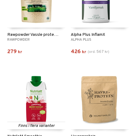
Rawpowder Vassle protein Organic
Alpha Plus InflamX
RAWPOWDER
ALPHA PLUS
279
426
567
kr
kr
(
ord.
kr
)
Finns i flera varianter