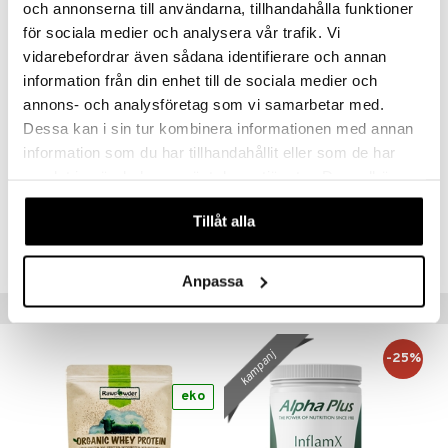
och annonserna till användarna, tillhandahålla funktioner
Metionin*** 2,2 g
för sociala medier och analysera vår trafik. Vi
Fenylalanin*** 3,6 g
Prolin 7,0 g
vidarebefordrar även sådana identifierare och annan
Serin 5,7 g
information från din enhet till de sociala medier och
Treonin*** 7,8 g
annons- och analysföretag som vi samarbetar med.
Tryptofan*** 2,0 g
Dessa kan i sin tur kombinera informationen med annan
Tyrosin 3,2 g
information som du har tillhandahållit eller som de har
Valin*** 6,2 g
*** Essentiella aminosyror."
samlat in när du har använt deras tjänster. Du godkänner
våra cookies vid fortsatt användande av vår webbplats.
Artikelnr
Tillåt alla
HHBB1-HL-750
Anpassa
Populära produkter
kampanj
-25%
eko