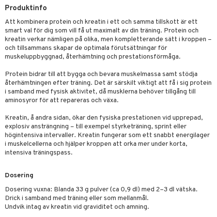
rodukter
ndra
r
ltning
m
Produktinfo
ng
glerande
Att kombinera protein och kreatin i ett och samma tillskott är ett
smart val för dig som vill få ut maximalt av din träning. Protein och
d
frö & nötter
ium
kreatin verkar nämligen på olika, men kompletterande sätt i kroppen –
och tillsammans skapar de optimala förutsättningar för
hälsovård
ing
ning
neraler
muskeluppbyggnad, återhämtning och prestationsförmåga.
g & avgiftning
api
Protein bidrar till att bygga och bevara muskelmassa samt stödja
återhämtningen efter träning. Det är särskilt viktigt att få i sig protein
ygien
r & buljong
tare
i samband med fysisk aktivitet, då musklerna behöver tillgång till
aminosyror för att repareras och växa.
kning
bak
e
svård
Kreatin, å andra sidan, ökar den fysiska prestationen vid upprepad,
emer
fröpasta
dervinäger
explosiv ansträngning – till exempel styrketräning, sprint eller
oncremer
högintensiva intervaller. Kreatin fungerar som ett snabbt energilager
fett
ndring
 fot
i muskelcellerna och hjälper kroppen att orka mer under korta,
produkter
vård
ood
d
intensiva träningspass.
göring
ndvård
lsam
bränning
Dosering
cialprodukter
lbehör
hampo
g
tika
sersättning
Dosering vuxna: Blanda 33 g pulver (ca 0,9 dl) med 2–3 dl vätska.
Drick i samband med träning eller som mellanmål.
cialprodukter
d
Undvik intag av kreatin vid graviditet och amning.