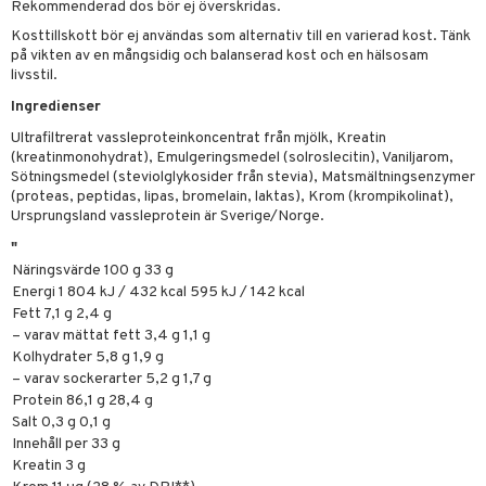
par
Rekommenderad dos bör ej överskridas.
, dusch & tvål
tänder
r
Kosttillskott bör ej användas som alternativ till en varierad kost. Tänk
on
ylotion
 & K
på vikten av en mångsidig och balanserad kost och en hälsosam
änst
livsstil.
o
d
danter
 & svar
Ingredienser
riska oljor
dd
iner
Ultrafiltrerat vassleproteinkoncentrat från mjölk, Kreatin
produkt
ppspeeling
(kreatinmonohydrat), Emulgeringsmedel (solroslecitin), Vaniljarom,
ersun
produkter
Sötningsmedel (steviolglykosider från stevia), Matsmältningsenzymer
elningen
a
n utan sol
(proteas, peptidas, lipas, bromelain, laktas), Krom (krompikolinat),
iner
Ursprungsland vassleprotein är Sverige/Norge.
tik
cialprodukter
par
"
Näringsvärde 100 g 33 g
creme
Energi 1 804 kJ / 432 kcal 595 kJ / 142 kcal
taminer
Fett 7,1 g 2,4 g
– varav mättat fett 3,4 g 1,1 g
Kolhydrater 5,8 g 1,9 g
– varav sockerarter 5,2 g 1,7 g
Protein 86,1 g 28,4 g
Salt 0,3 g 0,1 g
Innehåll per 33 g
Kreatin 3 g