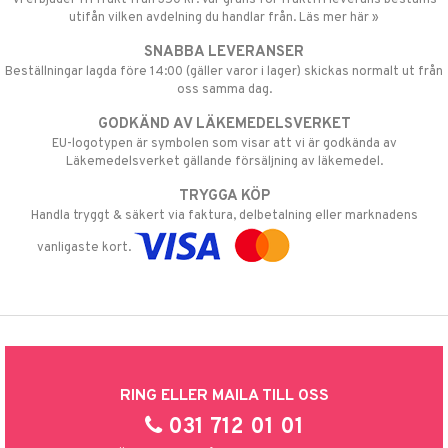
utifån vilken avdelning du handlar från. Läs mer här »
SNABBA LEVERANSER
Beställningar lagda före 14:00 (gäller varor i lager) skickas normalt ut från
oss samma dag.
GODKÄND AV LÄKEMEDELSVERKET
EU-logotypen är symbolen som visar att vi är godkända av
Läkemedelsverket gällande försäljning av läkemedel.
TRYGGA KÖP
Handla tryggt & säkert via faktura, delbetalning eller marknadens
vanligaste kort.
RING ELLER MAILA TILL OSS
031 712 01 01