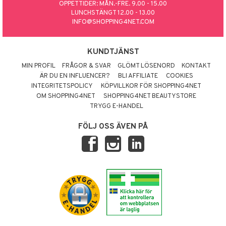
ÖPPETTIDER: MÅN.-FRE. 9.00 - 15.00
LUNCHSTÄNGT 12.00 - 13.00
INFO@SHOPPING4NET.COM
KUNDTJÄNST
MIN PROFIL
FRÅGOR & SVAR
GLÖMT LÖSENORD
KONTAKT
ÄR DU EN INFLUENCER?
BLI AFFILIATE
COOKIES
INTEGRITETSPOLICY
KÖPVILLKOR FÖR SHOPPING4NET
OM SHOPPING4NET
SHOPPING4NET BEAUTYSTORE
TRYGG E-HANDEL
FÖLJ OSS ÄVEN PÅ