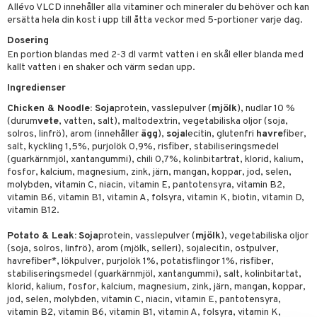
par
, dusch & tvål
tänder
r
Allévo VLCD innehåller alla vitaminer och mineraler du behöver och kan
ersätta hela din kost i upp till åtta veckor med 5-portioner varje dag.
on
ylotion
 & K
Dosering
änst
o
En portion blandas med 2-3 dl varmt vatten i en skål eller blanda med
d
danter
 & svar
kallt vatten i en shaker och värm sedan upp.
riska oljor
dd
iner
Ingredienser
produkt
ppspeeling
ersun
produkter
Chicken & Noodle: Soja
protein, vasslepulver (
mjölk
), nudlar 10 %
elningen
(durum
vete
, vatten, salt), maltodextrin, vegetabiliska oljor (soja,
a
n utan sol
iner
solros, linfrö), arom (innehåller
ägg
),
soja
lecitin, glutenfri
havre
fiber,
tik
salt, kyckling 1,5%, purjolök 0,9%, risfiber, stabiliseringsmedel
cialprodukter
par
(guarkärnmjöl, xantangummi), chili 0,7%, kolinbitartrat, klorid, kalium,
fosfor, kalcium, magnesium, zink, järn, mangan, koppar, jod, selen,
creme
molybden, vitamin C, niacin, vitamin E, pantotensyra, vitamin B2,
vitamin B6, vitamin B1, vitamin A, folsyra, vitamin K, biotin, vitamin D,
taminer
vitamin B12.
Potato & Leak:
Soja
protein, vasslepulver (
mjölk
), vegetabiliska oljor
(soja, solros, linfrö), arom (mjölk, selleri), sojalecitin, ostpulver,
havrefiber*, lökpulver, purjolök 1%, potatisflingor 1%, risfiber,
stabiliseringsmedel (guarkärnmjöl, xantangummi), salt, kolinbitartat,
klorid, kalium, fosfor, kalcium, magnesium, zink, järn, mangan, koppar,
jod, selen, molybden, vitamin C, niacin, vitamin E, pantotensyra,
vitamin B2, vitamin B6, vitamin B1, vitamin A, folsyra, vitamin K,