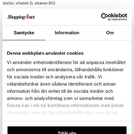
biotin, vitamin D, vitamin B12
Chicken & Noodle:
Näringsinnehåll per 100 g
Energi
381 kcal / 1 593 kJ
Protein
39 g
Samtycke
Information
Om
Kolhydrater
38 g
- varav sockerarter
1,8 g
Fett
11 g
Denna webbplats använder cookies
- varav mättat
1,9 g
- varav fleromättat
6,3 g
Vi använder enhetsidentifierare för att anpassa innehållet
Fiber
6,1 g
och annonserna till användarna, tillhandahålla funktioner
Salt
4,1 g
för sociala medier och analysera vår trafik. Vi
Potato & Leak:
vidarebefordrar även sådana identifierare och annan
Näringsinnehåll per 100 g
Energi
386 kcal / 1615 kJ
information från din enhet till de sociala medier och
Protein
38 g
annons- och analysföretag som vi samarbetar med.
Kolhydrater
27 g
Dessa kan i sin tur kombinera informationen med annan
- varav sockerarter
11 g
information som du har tillhandahållit eller som de har
Fett
12 g
samlat in när du har använt deras tjänster. Du godkänner
- varav mättat
2,8 g
- varav fleromättat
6,3 g
våra cookies vid fortsatt användande av vår webbplats.
Fiber
5,1 g
Tillåt alla