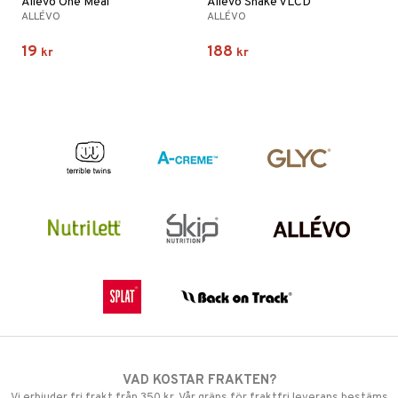
Allevo One Meal
Allevo Shake VLCD
ALLÉVO
ALLÉVO
19
188
kr
kr
VAD KOSTAR FRAKTEN?
Vi erbjuder fri frakt från 350 kr. Vår gräns för fraktfri leverans bestäms