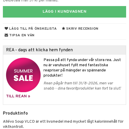
rodukter
ndra
r
ltning
m
Delbetala från 57 kr per månad.
ng
glerande
LÄGG I KUNDVAGNEN
d
frö & nötter
ium
LÄGG TILL PÅ ÖNSKELISTA
SKRIV RECENSION
hälsovård
ing
ning
neraler
TIPSA EN VÄN
g & avgiftning
api
REA - dags att klicka hem fynden
ygien
r & buljong
tare
Passa på att fynda under vår stora rea. Just
kning
bak
e
svård
nu är varuhuset fyllt med fantastiska
emer
reapriser på mängder av spännande
fröpasta
dervinäger
produkter!
oncremer
fett
ndring
 fot
Rean pågår fram till 31/8-2026, men var
snabb - dina favoritprodukter kan fort ta slut!
produkter
vård
ood
d
TILL REAN »
göring
ndvård
lsam
bränning
cialprodukter
lbehör
hampo
g
tika
sersättning
Produktinfo
cialprodukter
d
Allévo Soup VLCD är ett livsmedel med mycket lågt kaloriinnehåll för
viktkontroll.