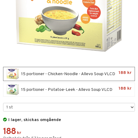
nor
d
 & mineral
tet & amning
ng
terie & PMS
tillskott
& naglar
tillskott
in
 ögon
ta
ggande & lindrande
kärl
ust
ust
ämpande
lskott
or
188 kr
nergi
äsa & hals
pigment
biloba
15 portioner - Chicken-Noodle - Allevo Soup VLCD
muskler
gar
ärkande
g
188 kr
15 portioner - Potatoe-Leek - Allevo Soup VLCD
el
ämmande
erolsänkande
lskott
tarm
fettsyror
ion
es
r
tsyror
d
r
I lager, skickas omgående
het & oro
ot
188
kr