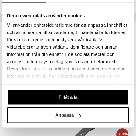
Denna webbplats använder cookies
taminer
Populära produkter
Vi använder enhetsidentifierare för att anpassa innehållet
kampanj
kampanj
och annonserna till användarna, tillhandahålla funktioner
-20%
-20%
för sociala medier och analysera vår trafik. Vi
vidarebefordrar även sådana identifierare och annan
information från din enhet till de sociala medier och
annons- och analysföretag som vi samarbetar med.
Dessa kan i sin tur kombinera informationen med annan
information som du har tillhandahållit eller som de har
samlat in när du har använt deras tjänster. Du godkänner
våra cookies vid fortsatt användande av vår webbplats.
Toothpaste Mint Fuoride Free
Toothpaste Mint fluor
Tillåt alla
KINGFISHER
KINGFISHER
60
60
75
75
kr
(
ord.
kr
)
kr
(
ord.
kr
)
Anpassa
-20%