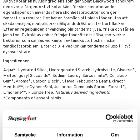
Aktivt kol är en huvudingrediens som ger Splat Blackwood-tandkräm
par
, dusch & tvål
tänder
den svarta färgen.Aktivt kol är känt för sina absorberande
on
egenskaper och används i flera skönhetsprodukter som ger
ylotion
fantastiska resultat.Det har en förmåga att bleka tänder utan att
o
skada emaljen, neutraliserar dålig andedräkt och tar bort fläckar.
d
Efter en regelbunden användning blir tänderna ljusa, friska och får en
riska oljor
jämn ton. Extrakt av enbär främjar tandköttets hälsa, motverkar
dd
bakterier som samlas vid kanten av tandköttet och minskar
ppspeeling
ersun
produkter
tandköttsproblem. Efter ca 3-4 veckor kan tänderna bli upp till två
nyanser vitare.
a
n utan sol
kning
Ingredienser
cialprodukter
par
r
dervinäger
Aqua*, Hydrated Silica, Hydrogenated Starch Hydrolysate, Glycerin*,
Maltooligosyl Glucoside*, Sodium Lauroyl Sarcosinate*, Cellulose
creme
 & K
Gum*, Aroma*, Carbon Black*, Stevia Rebaudiana Leaf Extract*,
änst
Menthol**, o-Cymen-5-ol, Juniperus Communis Sprout Extract*,
danter
Limonene**. Fluoride free.
Naturally derived ingredients
 & svar
*Components of essential oils
bränning
iner
produkt
ersättning
Artikelnr
elningen
iner
HOKA2-U1-75
tik
Samtycke
Information
Om
Lägsta pris senaste 30 dagarna: 99 kr