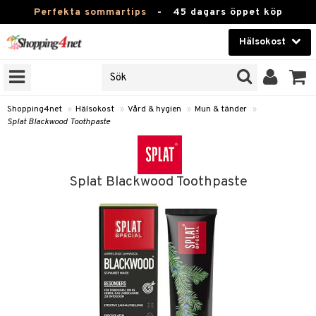
Perfekta sommartips
-
45 dagars öppet köp
Hälsokost
RKEN
Skönhet
JER
ODUKTER
Kontaktlinser
Shopping4net
»
Hälsokost
»
Vård & hygien
»
Mun & tänder
»
Splat Blackwood Toothpaste
TKORT
Hälsokost
Apotek
Splat Blackwood Toothpaste
Fitness
Hem & Inredning
Leksaker, Barn & Baby
r
ntolerans
Varumärken
fettsyror
Kampanjer
ood
tsyror
or