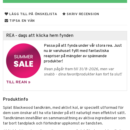
rodukter
ndra
r
ltning
m
ng
glerande
LÄGG TILL PÅ ÖNSKELISTA
SKRIV RECENSION
d
frö & nötter
ium
TIPSA EN VÄN
hälsovård
ing
ning
neraler
REA - dags att klicka hem fynden
g & avgiftning
api
Passa på att fynda under vår stora rea. Just
ygien
r & buljong
tare
nu är varuhuset fyllt med fantastiska
reapriser på mängder av spännande
bak
e
svård
produkter!
Rean pågår fram till 31/8-2026, men var
emer
fröpasta
snabb - dina favoritprodukter kan fort ta slut!
oncremer
fett
ndring
 fot
TILL REAN »
produkter
vård
ood
d
Produktinfo
göring
ndvård
lsam
Splat Blackwood tandkräm, med aktivt kol, är speciellt utformad för
cialprodukter
lbehör
hampo
g
tika
dem som önskar att ha vita tänder på ett naturligt men effektivt sätt.
Tandkrämen innehåller en sammansättning av aktiva ingredienser som
cialprodukter
d
tar bort tandplack och förhindrar uppkomst av tandsten.