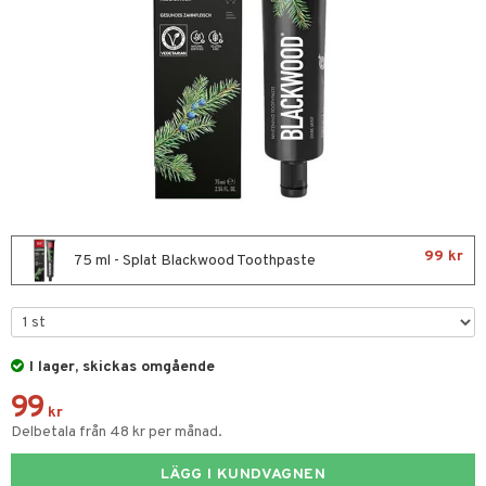
nor
d
 & mineral
tet & amning
ng
terie & PMS
tillskott
& naglar
tillskott
in
 ögon
ta
ggande & lindrande
kärl
ust
ust
ämpande
lskott
or
99 kr
nergi
äsa & hals
pigment
biloba
75 ml - Splat Blackwood Toothpaste
muskler
gar
ärkande
g
el
ämmande
erolsänkande
lskott
I lager, skickas omgående
tarm
fettsyror
ion
es
99
r
tsyror
d
r
kr
Delbetala från 48 kr per månad.
het & oro
ot
LÄGG I KUNDVAGNEN