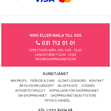
RING ELLER MAILA TILL OSS
031 712 01 01
ÖPPETTIDER: MÅN.-FRE. 9.00 - 15.00
LUNCHSTÄNGT 12.00 - 13.00
INFO@SHOPPING4NET.COM
KUNDTJÄNST
MIN PROFIL
FRÅGOR & SVAR
GLÖMT LÖSENORD
KONTAKT
ÄR DU EN INFLUENCER?
BLI AFFILIATE
COOKIES
INTEGRITETSPOLICY
KÖPVILLKOR FÖR SHOPPING4NET
OM SHOPPING4NET
SHOPPING4NET BEAUTYSTORE
TRYGG E-HANDEL
FÖLJ OSS ÄVEN PÅ