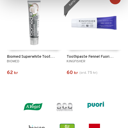
kampanj
Biomed Superwhite Toothpaste
Toothpaste Fennel Fuoride Free
BIOMED
KINGFISHER
62
60
75
kr
kr
(
ord.
kr
)