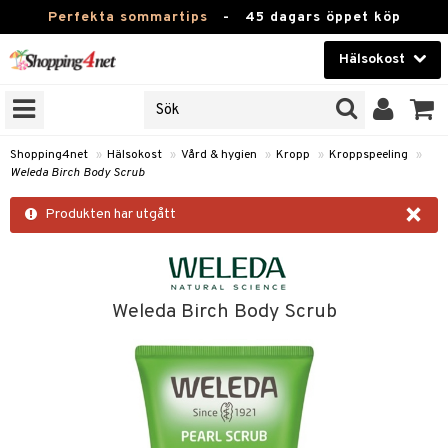
Perfekta sommartips
-
45 dagars öppet köp
Hälsokost
RKEN
Skönhet
JER
ODUKTER
Kontaktlinser
Shopping4net
»
Hälsokost
»
Vård & hygien
»
Kropp
»
Kroppspeeling
»
Weleda Birch Body Scrub
TKORT
Hälsokost
×
Produkten har utgått
Apotek
Fitness
Hem & Inredning
Weleda Birch Body Scrub
Leksaker, Barn & Baby
r
ntolerans
Varumärken
fettsyror
Kampanjer
ood
tsyror
or