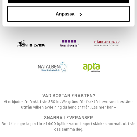
par
r
dervinäger
creme
Anpassa
 & K
änst
danter
 & svar
bränning
iner
produkt
ersättning
elningen
iner
tik
taminer
VAD KOSTAR FRAKTEN?
Vi erbjuder fri frakt från 350 kr. Vår gräns för fraktfri leverans bestäms
utifån vilken avdelning du handlar från. Läs mer här »
SNABBA LEVERANSER
Beställningar lagda före 14:00 (gäller varor i lager) skickas normalt ut från
oss samma dag.