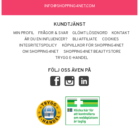
INFO@SHOPPING4NET.COM
KUNDTJÄNST
MIN PROFIL
FRÅGOR & SVAR
GLÖMT LÖSENORD
KONTAKT
ÄR DU EN INFLUENCER?
BLI AFFILIATE
COOKIES
INTEGRITETSPOLICY
KÖPVILLKOR FÖR SHOPPING4NET
OM SHOPPING4NET
SHOPPING4NET BEAUTYSTORE
TRYGG E-HANDEL
FÖLJ OSS ÄVEN PÅ