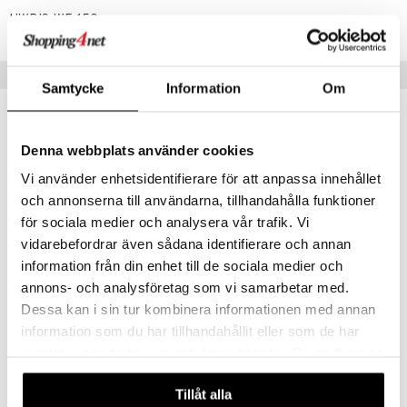
par
, dusch & tvål
HWBIS-WE-150
on
ylotion
o
Tips till dig
Samtycke
Information
Om
riska oljor
oppspeeling
Denna webbplats använder cookies
eko
a
Vi använder enhetsidentifierare för att anpassa innehållet
cialprodukter
och annonserna till användarna, tillhandahålla funktioner
för sociala medier och analysera vår trafik. Vi
tänder
vidarebefordrar även sådana identifierare och annan
information från din enhet till de sociala medier och
annons- och analysföretag som vi samarbetar med.
d
Weleda Birch Cellulite Oil
Dessa kan i sin tur kombinera informationen med annan
dd
WELEDA
information som du har tillhandahållit eller som de har
ersun
samlat in när du har använt deras tjänster. Du godkänner
produkter
219
kr
våra cookies vid fortsatt användande av vår webbplats.
n utan sol
kning
Tillåt alla