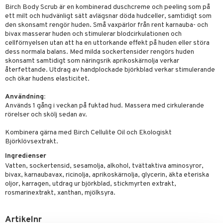
rodukter
ndra
r
ltning
m
Birch Body Scrub är en kombinerad duschcreme och peeling som på
ett milt och hudvänligt sätt avlägsnar döda hudceller, samtidigt som
ng
glerande
den skonsamt rengör huden. Små vaxpärlor från rent karnauba- och
bivax masserar huden och stimulerar blodcirkulationen och
d
frö & nötter
ium
cellförnyelsen utan att ha en uttorkande effekt på huden eller störa
dess normala balans. Med milda sockertensider rengörs huden
hälsovård
ing
ning
neraler
skonsamt samtidigt som näringsrik aprikoskärnolja verkar
g & avgiftning
api
återfettande. Utdrag av handplockade björkblad verkar stimulerande
och ökar hudens elasticitet.
ygien
r & buljong
tare
Användning:
bak
e
svård
Används 1 gång i veckan på fuktad hud. Massera med cirkulerande
rörelser och skölj sedan av.
emer
fröpasta
Kombinera gärna med Birch Cellulite Oil och Ekologiskt
oncremer
fett
ndring
 fot
Björklövsextrakt.
produkter
Ingredienser
vård
ood
d
Vatten, sockertensid, sesamolja, alkohol, tvättaktiva aminosyror,
göring
ndvård
lsam
bivax, karnaubavax, ricinolja, aprikoskärnolja, glycerin, äkta eteriska
oljor, karragen, utdrag ur björkblad, stickmyrten extrakt,
cialprodukter
lbehör
hampo
g
tika
rosmarinextrakt, xanthan, mjölksyra.
cialprodukter
d
Artikelnr