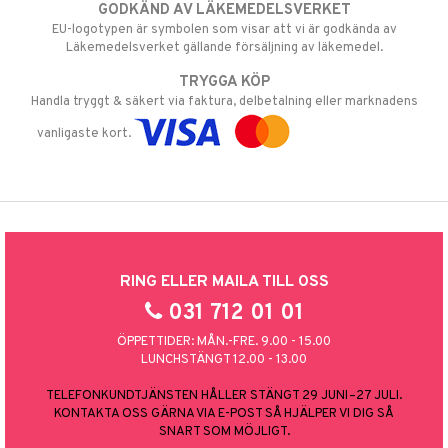
GODKÄND AV LÄKEMEDELSVERKET
EU-logotypen är symbolen som visar att vi är godkända av
Läkemedelsverket gällande försäljning av läkemedel.
TRYGGA KÖP
Handla tryggt & säkert via faktura, delbetalning eller marknadens
vanligaste kort.
RING ELLER MAILA TILL OSS
031 712 01 01
ÖPPETTIDER: MÅN.-FRE. 9.00 - 15.00
LUNCHSTÄNGT 12.00 - 13.00
TELEFONKUNDTJÄNSTEN HÅLLER STÄNGT 29 JUNI–27 JULI.
KONTAKTA OSS GÄRNA VIA E-POST SÅ HJÄLPER VI DIG SÅ
SNART SOM MÖJLIGT.