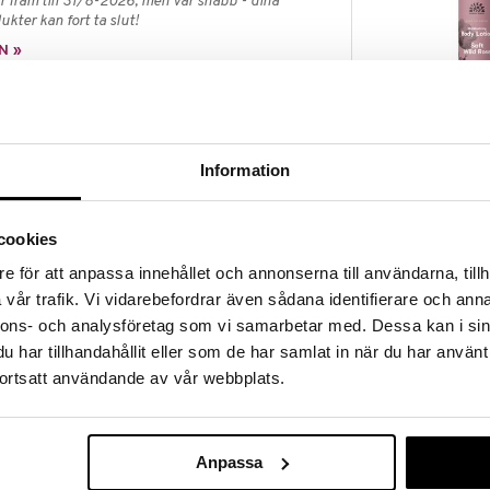
 fram till 31/8-2026, men var snabb - dina
ukter kan fort ta slut!
N »
Urtekram Soft
Rose Deo är en roll onmed naturligt antibakteriella
Body Lotion
 behaglig doft av fräscha nyponrosor. Certifierad av
Information
URTEKRAM
aturligt ursprung och vegansk.
89
kr
cookies
Aqua, Triethyl Citrate, Zea Mays Starch*,
trate/Stearate, Potassium Alum, Cetyl Alcohol,
e för att anpassa innehållet och annonserna till användarna, tillh
c Ricinoleate, Rosa Canina Fruit Extract*, Rosa
vår trafik. Vi vidarebefordrar även sådana identifierare och anna
lia Officinalis Bark Extract, Beta-Sitosterol,
nnons- och analysföretag som vi samarbetar med. Dessa kan i sin
han Gum, Polyglyceryl-4 Caprate, Tocopherol, Sodium
llol, Eugenol, Geraniol, Limonene, Linalool. (* =
har tillhandahållit eller som de har samlat in när du har använt
 45 % organic of total. 72 % organic of total minus
ortsatt användande av vår webbplats.
l origin of total. COSMOS ORGANIC certified by
 COSMOS Standard.
Anpassa
Urtekram Soft
Hand Wash