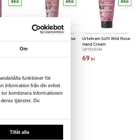
eko
eko
eko
Finns i flera varianter
 Wild Rose
Urtekram Soft Wild Rose
Urtekram Soft Wild Rose
Body Wash
Hand Cream
Om
URTEKRAM
URTEKRAM
69
69
fr.
kr
kr
andahålla funktioner för
n information från din enhet
 tur kombinera informationen
eko
 deras tjänster. Du
Tillåt alla
 Wild Rose