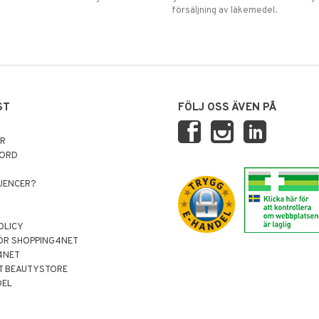
försäljning av läkemedel.
ST
FÖLJ OSS ÄVEN PÅ
AR
NORD
LUENCER?
OLICY
ÖR SHOPPING4NET
4NET
T BEAUTYSTORE
DEL