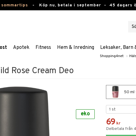
 sommartips
-
Köp nu, betala i september -
45 dagars 
ost
Apotek
Fitness
Hem & Inredning
Leksaker, Barn 
Shopping4net
»
Häl
ild Rose Cream Deo
50 ml 
eko
69
kr
Delbetala från 