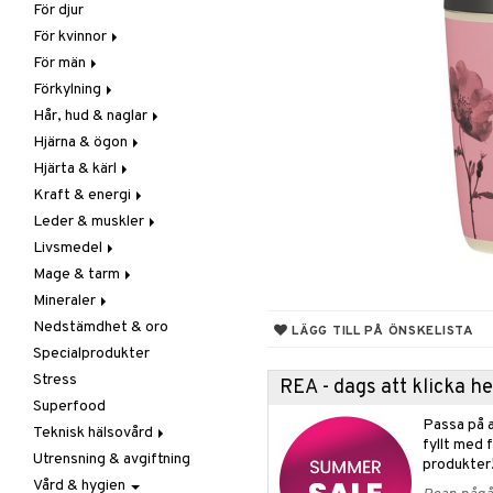
För djur
Raw Food
Veg fettsyror
Fettsyror
För kvinnor
Hudvård
För män
Vitamin & mineral
Graviditet & amning
Förkylning
Klimakterie & PMS
Näringstillskott
Hår, hud & naglar
Näringstillskott
Övriga
C-vitamin
Hjärna & ögon
Övriga
Prostata
Förebyggande &
Hår
lindrande
Hjärta & kärl
Sex & lust
Sex & lust
Kosttillskott
Fettsyror
Hostdämpande
Kraft & energi
Skelett
Sol & pigment
Minne
Ginkgo biloba
Öron, näsa & hals
Leder & muskler
Urinvägar
Ögon
Kärlstärkande
Ginseng
Övriga
Livsmedel
Kolesterolsänkande
Övriga
Kosttillskott
Virushämmande
Mage & tarm
Marina fettsyror
Prestation
Utvärtes
Bars
Vitlök
Mineraler
Veg fettsyror
Q-10
Choklad
Drycker
Nedstämdhet & oro
Rosenrot
Diverse
Fibrer
Järn
LÄGG TILL PÅ ÖNSKELISTA
Specialprodukter
Schizandra
Drycker
Matsmältning
Kalcium
Stress
Förvaring
Syrareglerande
Krom
REA - dags att klicka 
Superfood
Frukt, frö & nötter
Tarm
Magnesium
Passa på a
Teknisk hälsovård
Groddning
Utrensning
Multimineraler
fyllt med 
Utrensning & avgiftning
Kokos
Övriga
Ljusterapi
produkter
Vård & hygien
Kryddor & buljong
Selen
Luftfuktare