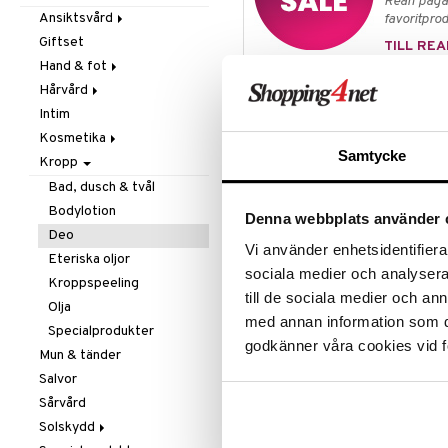
Rean pågår
Mjöl & bak
Zink
Massage
Ansiktsvård
favoritprod
Nöt-& fröpasta
Övrigt
Giftset
Cremer
TILL REA
Olja & fett
Smärtlindring
Hand & fot
Ögoncremer
Raw Food
Hårvård
Rakprodukter
Fotvård
Produktinfo
Snacks
Intim
Rengöring
Handvård
Balsam
Urtekram Dare to dream Soft Wild 
Sötning
Kosmetika
Specialprodukter
Tillbehör
Schampo
ingredienser. Den har en mjuk och
Samtycke
Te
Kropp
Specialprodukter
Hud
Ecocert Cosmos Organic, 100 % n
Läppar
Bad, dusch & tvål
Ingredienser
Ögon
Bodylotion
Denna webbplats använder 
Aloe Barbadensis Leaf Extract*, 
Deo
Propanediol, Polyglyceryl-3 Dici
Vi använder enhetsidentifierar
Eteriska oljor
Prunus Amygdalus Dulcis Oil*, Zin
sociala medier och analysera 
Damascena Flower Extract*, Magno
Kroppspeeling
till de sociala medier och a
Glycine Soja Oil, Squalene, Xant
Olja
Hydroxide, Parfum, Citral, Citrone
med annan information som du 
Specialprodukter
ingredient from organic farming).
godkänner våra cookies vid f
water and minerals. 100 % natura
Mun & tänder
Ecocert Greenlife according to
Salvor
Sårvård
Artikelnr
Solskydd