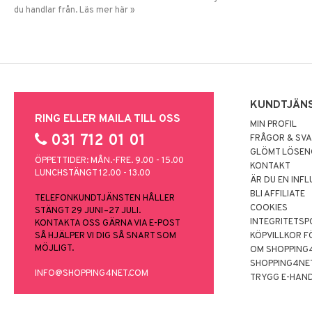
du handlar från. Läs mer här »
KUNDTJÄN
RING ELLER MAILA TILL OSS
MIN PROFIL
031 712 01 01
FRÅGOR & SV
GLÖMT LÖSE
ÖPPETTIDER: MÅN.-FRE. 9.00 - 15.00
KONTAKT
LUNCHSTÄNGT 12.00 - 13.00
ÄR DU EN INF
BLI AFFILIATE
TELEFONKUNDTJÄNSTEN HÅLLER
COOKIES
STÄNGT 29 JUNI–27 JULI.
INTEGRITETSP
KONTAKTA OSS GÄRNA VIA E-POST
SÅ HJÄLPER VI DIG SÅ SNART SOM
KÖPVILLKOR F
MÖJLIGT.
OM SHOPPING
SHOPPING4NE
INFO@SHOPPING4NET.COM
TRYGG E-HAN