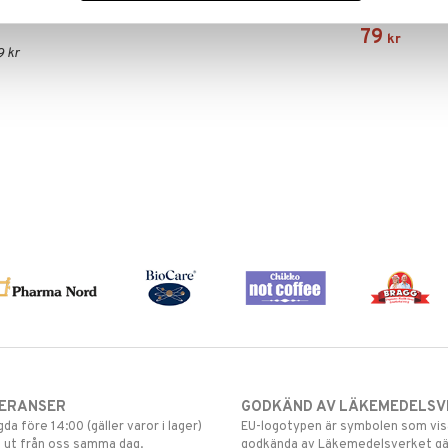
URTEKRAM
79
kr
9 kr
VERANSER
GODKÄND AV LÄKEMEDELSV
gda före 14:00 (gäller varor i lager)
EU-logotypen är symbolen som visar
 ut från oss samma dag.
godkända av Läkemedelsverket gä