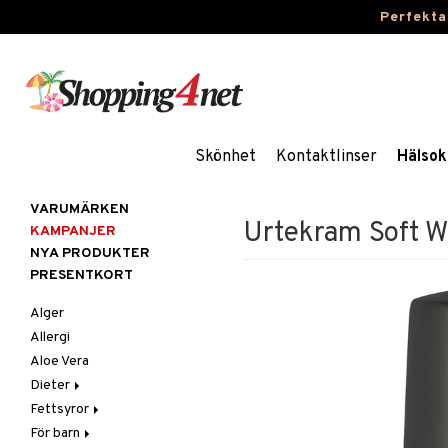
Perfekta
Skönhet
Kontaktlinser
Hälsok
VARUMÄRKEN
Urtekram Soft W
KAMPANJER
NYA PRODUKTER
PRESENTKORT
Alger
Allergi
Aloe Vera
Dieter
Fettsyror
Glutenintolerans
För barn
LCHF
Marina fettsyror