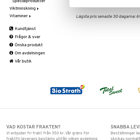
Specialprodukter
Aftersun
HNDG6-UR-50
Viktminskning
Brun utan sol
Vitaminer
Äppelcidervinäger
Läppar
Lägsta pris senaste 30 dagarna: 6
Bars
A, D, E & K
Solcreme
Kundtjänst
Fasta
Antioxidanter
Frågor & svar
Fettförbränning
B vitaminer
Önska produkt
Måltidsersättning
Barn
Om avdelningen
Övriga
C vitaminer
Kvinna
Vår butik
Man
Multivitaminer
VAD KOSTAR FRAKTEN?
SNABBA LE
Vi erbjuder fri frakt från 350 kr. Vår gräns för
Beställningar la
fraktfri leverans bestäms utifån vilken avdelning
skickas normalt