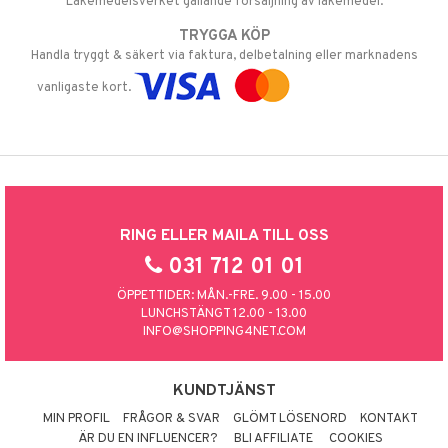
Läkemedelsverket gällande försäljning av läkemedel.
TRYGGA KÖP
Handla tryggt & säkert via faktura, delbetalning eller marknadens
vanligaste kort.
RING ELLER MAILA TILL OSS
031 712 01 01
ÖPPETTIDER: MÅN.-FRE. 9.00 - 15.00
LUNCHSTÄNGT 12.00 - 13.00
INFO@SHOPPING4NET.COM
KUNDTJÄNST
MIN PROFIL
FRÅGOR & SVAR
GLÖMT LÖSENORD
KONTAKT
ÄR DU EN INFLUENCER?
BLI AFFILIATE
COOKIES