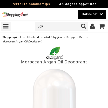
Perfekta sommartips
-
45 dagars öppet köp
Hälsokost
RKEN
Skönhet
JER
ODUKTER
Kontaktlinser
Shopping4net
»
Hälsokost
»
Vård & hygien
»
Kropp
»
Deo
»
Moroccan Argan Oil Deodorant
TKORT
Hälsokost
Apotek
Moroccan Argan Oil Deodorant
Fitness
Hem & Inredning
Leksaker, Barn & Baby
r
ntolerans
Varumärken
fettsyror
Kampanjer
ood
tsyror
or