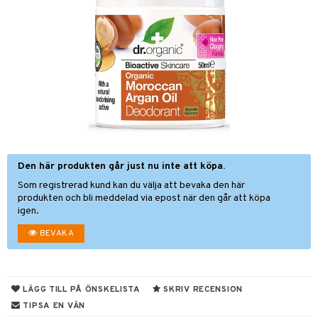
nor
d
 & mineral
tet & amning
ng
terie & PMS
tillskott
& naglar
tillskott
in
 ögon
ta
ggande & lindrande
kärl
ust
ust
ämpande
lskott
or
Den här produkten går just nu inte att köpa.
nergi
äsa & hals
pigment
biloba
Som registrerad kund kan du välja att bevaka den här
muskler
gar
ärkande
g
produkten och bli meddelad via epost när den går att köpa
igen.
el
ämmande
erolsänkande
lskott
BEVAKA
tarm
fettsyror
ion
es
r
tsyror
d
r
LÄGG TILL PÅ ÖNSKELISTA
SKRIV RECENSION
het & oro
ot
TIPSA EN VÄN