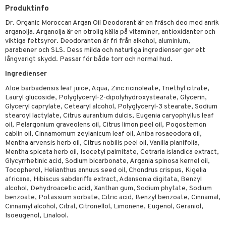
rodukter
ndra
r
ltning
m
Produktinfo
ng
glerande
Dr. Organic Moroccan Argan Oil Deodorant är en fräsch deo med anrik
arganolja. Arganolja är en otrolig källa på vitaminer, antioxidanter och
d
frö & nötter
ium
viktiga fettsyror. Deodoranten är fri från alkohol, aluminium,
parabener och SLS. Dess milda och naturliga ingredienser ger ett
hälsovård
ing
ning
neraler
långvarigt skydd. Passar för både torr och normal hud.
g & avgiftning
api
Ingredienser
ygien
r & buljong
tare
Aloe barbadensis leaf juice, Aqua, Zinc ricinoleate, Triethyl citrate,
Lauryl glucoside, Polyglyceryl-2-dipolyhydroxystearate, Glycerin,
bak
e
svård
Glyceryl caprylate, Cetearyl alcohol, Polyglyceryl-3 stearate, Sodium
stearoyl lactylate, Citrus aurantium dulcis, Eugenia caryophyllus leaf
emer
fröpasta
oil, Pelargonium graveolens oil, Citrus limon peel oil, Pogostemon
cablin oil, Cinnamomum zeylanicum leaf oil, Aniba rosaeodora oil,
oncremer
fett
ndring
 fot
Mentha arvensis herb oil, Citrus nobilis peel oil, Vanilla planifolia,
Mentha spicata herb oil, Isocetyl palmitate, Cetraria islandica extract,
produkter
vård
ood
d
Glycyrrhetinic acid, Sodium bicarbonate, Argania spinosa kernel oil,
Tocopherol, Helianthus annuus seed oil, Chondrus crispus, Kigelia
göring
ndvård
lsam
africana, Hibiscus sabdariffa extract, Adansonia digitata, Benzyl
alcohol, Dehydroacetic acid, Xanthan gum, Sodium phytate, Sodium
cialprodukter
lbehör
hampo
g
tika
benzoate, Potassium sorbate, Citric acid, Benzyl benzoate, Cinnamal,
Cinnamyl alcohol, Citral, Citronellol, Limonene, Eugenol, Geraniol,
cialprodukter
d
Isoeugenol, Linalool.