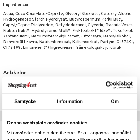
par
, dusch & tvål
Ingredienser
on
ylotion
Aqua, Coco-Caprylate/Caprate, Glyceryl Stearate, Cetearyl Alcohol,
Hydrogenated Starch Hydrolysat, Butyrospermum Parkii Buty,
o
Capryl/Capric Triglyceride, Octyldodecanol, Glycerin, Fragaria Vesca
Fruktextrakt*, Hydrolyserad Mjölk*, Fruktextrakt* Idae* , Tokoferol,
riska oljor
Xantangummi, Natriumstearoylglutamat, Citronsyra, Bensylalkohol,
Dehydroättiksyra, Natriumbensoat, Kaliumsorbat, Parfym, CI 77491,
ppspeeling
CI 77499, Limonene. (*) Ingredienser från ekologiskt jordbruk.
a
cialprodukter
Artikelnr
tänder
HTAGC-QJ-250
Lägsta pris senaste 30 dagarna: 69 kr
d
Samtycke
Information
Om
dd
Tips till dig
ersun
produkter
Denna webbplats använder cookies
n utan sol
Vi använder enhetsidentifierare för att anpassa innehållet
kning
och annonserna till användarna, tillhandahålla funktioner