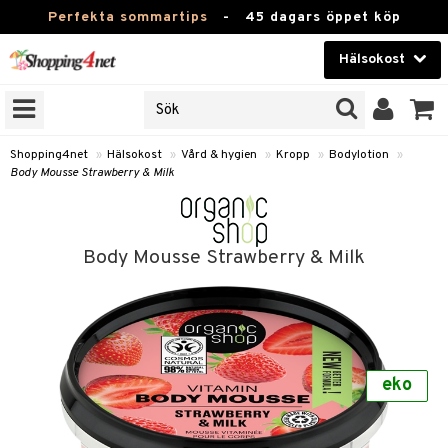
Perfekta sommartips
-
45 dagars öppet köp
Hälsokost
RKEN
Skönhet
JER
ODUKTER
Kontaktlinser
Shopping4net
»
Hälsokost
»
Vård & hygien
»
Kropp
»
Bodylotion
»
Body Mousse Strawberry & Milk
TKORT
Hälsokost
Apotek
Body Mousse Strawberry & Milk
Fitness
Hem & Inredning
Leksaker, Barn & Baby
r
ntolerans
eko
Varumärken
fettsyror
Kampanjer
ood
tsyror
or