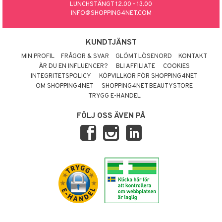
LUNCHSTÄNGT 12.00 - 13.00
INFO@SHOPPING4NET.COM
KUNDTJÄNST
MIN PROFIL
FRÅGOR & SVAR
GLÖMT LÖSENORD
KONTAKT
ÄR DU EN INFLUENCER?
BLI AFFILIATE
COOKIES
INTEGRITETSPOLICY
KÖPVILLKOR FÖR SHOPPING4NET
OM SHOPPING4NET
SHOPPING4NET BEAUTYSTORE
TRYGG E-HANDEL
FÖLJ OSS ÄVEN PÅ