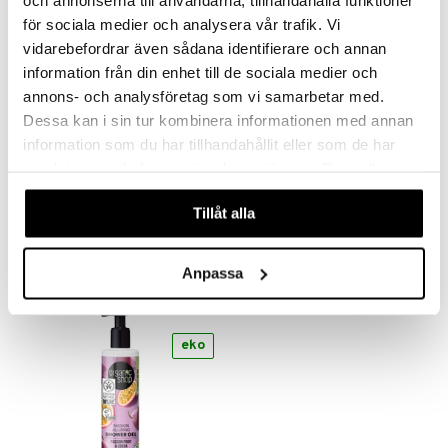
par
eko
eko
r
dervinäger
för sociala medier och analysera vår trafik. Vi
creme
 & K
vidarebefordrar även sådana identifierare och annan
änst
information från din enhet till de sociala medier och
danter
annons- och analysföretag som vi samarbetar med.
 & svar
bränning
iner
Dessa kan i sin tur kombinera informationen med annan
produkt
information som du har tillhandahållit eller som de har
ersättning
samlat in när du har använt deras tjänster. Du godkänner
elningen
Bath Foam Berry Delight
Body Scrub Raspberry & Sugar
iner
våra cookies vid fortsatt användande av vår webbplats.
ORGANIC SHOP
ORGANIC SHOP
tik
Tillåt alla
59
69
kr
kr
Anpassa
taminer
eko