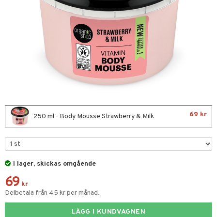
nor
d
 & mineral
tet & amning
ng
terie & PMS
tillskott
& naglar
tillskott
in
 ögon
ta
ggande & lindrande
kärl
ust
ust
ämpande
lskott
or
69 kr
nergi
äsa & hals
pigment
biloba
250 ml - Body Mousse Strawberry & Milk
muskler
gar
ärkande
g
el
ämmande
erolsänkande
lskott
I lager, skickas omgående
tarm
fettsyror
ion
es
69
r
tsyror
d
r
kr
Delbetala från 45 kr per månad.
het & oro
ot
LÄGG I KUNDVAGNEN