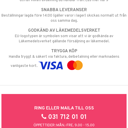
utifån vilken avdelning du handlar från. Läs mer här »
SNABBA LEVERANSER
Beställningar lagda före 14:00 (gäller varor i lager) skickas normalt ut från
oss samma dag.
GODKÄND AV LÄKEMEDELSVERKET
EU-logotypen är symbolen som visar att vi är godkända av
Läkemedelsverket gällande försäljning av läkemedel.
TRYGGA KÖP
Handla tryggt & säkert via faktura, delbetalning eller marknadens
vanligaste kort.
RING ELLER MAILA TILL OSS
031 712 01 01
ÖPPETTIDER: MÅN.-FRE. 9.00 - 15.00