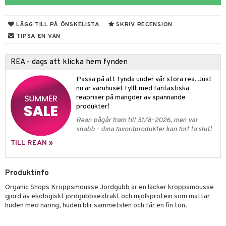
rodukter
ndra
r
ltning
m
ng
glerande
LÄGG TILL PÅ ÖNSKELISTA
SKRIV RECENSION
d
frö & nötter
ium
TIPSA EN VÄN
hälsovård
ing
ning
neraler
REA - dags att klicka hem fynden
g & avgiftning
api
Passa på att fynda under vår stora rea. Just
ygien
r & buljong
tare
nu är varuhuset fyllt med fantastiska
reapriser på mängder av spännande
bak
e
svård
produkter!
Rean pågår fram till 31/8-2026, men var
emer
fröpasta
snabb - dina favoritprodukter kan fort ta slut!
oncremer
fett
ndring
 fot
TILL REAN »
produkter
vård
ood
d
Produktinfo
göring
ndvård
lsam
Organic Shops Kroppsmousse Jordgubb är en läcker kroppsmousse
cialprodukter
lbehör
hampo
g
tika
gjord av ekologiskt jordgubbsextrakt och mjölkprotein som mättar
huden med näring, huden blir sammetslen och får en fin ton.
cialprodukter
d