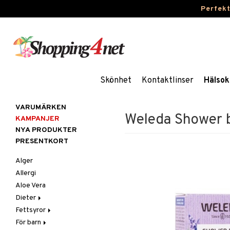
Perfek
Skönhet
Kontaktlinser
Hälsok
VARUMÄRKEN
Weleda Shower b
KAMPANJER
NYA PRODUKTER
PRESENTKORT
Alger
Allergi
Aloe Vera
Dieter
Fettsyror
Glutenintolerans
För barn
LCHF
Marina fettsyror