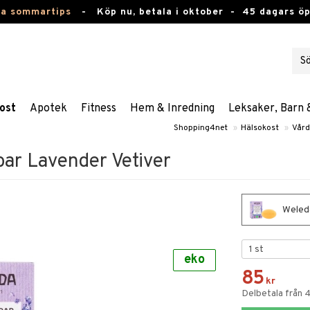
ta sommartips
-
Köp nu, betala i oktober -
45 dagars ö
ost
Apotek
Fitness
Hem & Inredning
Leksaker, Barn 
Shopping4net
»
Hälsokost
»
Vård
ar Lavender Vetiver
Weleda
eko
85
kr
Delbetala från 