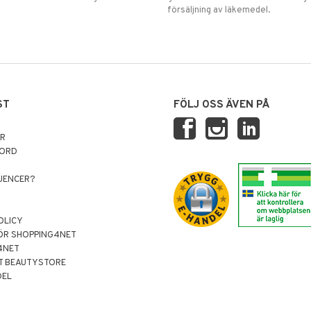
försäljning av läkemedel.
ST
FÖLJ OSS ÄVEN PÅ
AR
NORD
LUENCER?
OLICY
ÖR SHOPPING4NET
4NET
T BEAUTYSTORE
DEL