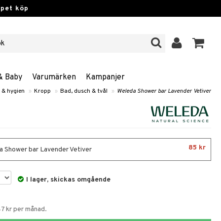
ppet köp
& Baby
Varumärken
Kampanjer
 & hygien
»
Kropp
»
Bad, dusch & tvål
»
Weleda Shower bar Lavender Vetiver
85 kr
 Shower bar Lavender Vetiver
I lager, skickas omgående
47 kr per månad.