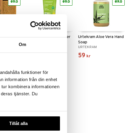
eko
eko
eko
Aleppo
Weleda Refresh Shower
Urtekram Aloe Vera Hand
Cream Citrus
Soap
Om
WELEDA
URTEKRAM
99
59
kr
kr
andahålla funktioner för
n information från din enhet
 tur kombinera informationen
eko
 deras tjänster. Du
Tillåt alla
 Vera