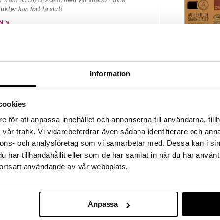
 fram till 31/8-2026, men var snabb - dina
ukter kan fort ta slut!
N »
Authentique 
t och krämigt lödder som tillsammans med
Soap 12%
Information
rengör huden utan att torka ut. En aromatisk och
ALEPEO
ill de öppna lavendelfälten. Den äkta doften av
89
inverkan på sinnet. Kan även användas vid handfatet
kr
stad.
cookies
e för att anpassa innehållet och annonserna till användarna, tillh
vår trafik. Vi vidarebefordrar även sådana identifierare och anna
nnons- och analysföretag som vi samarbetar med. Dessa kan i sin
har tillhandahållit eller som de har samlat in när du har använt
5 kr
ortsatt användande av vår webbplats.
Anpassa
Urtekram Aloe
Shower Gel