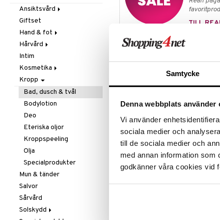
Rean pågår
Mjöl & bak
Zink
Massage
Ansiktsvård
favoritprod
Nöt-& fröpasta
Övrigt
Giftset
Cremer
TILL REA
Olja & fett
Smärtlindring
Hand & fot
Ögoncremer
Raw Food
Hårvård
Rakprodukter
Fotvård
Produktinfo
Snacks
Intim
Rengöring
Handvård
Balsam
Weledas Shower bar har ett mjuk
Sötning
Kosmetika
Specialprodukter
Tillbehör
Schampo
Samtycke
mjukgörande ekologiskt sheasmör 
Te
Kropp
Specialprodukter
Hud
rogivande doft som för tankarna t
Läppar
Bad, dusch & tvål
lavendel har en bevisat lugnande 
som handtvål. Dermatologiskt te
Ögon
Bodylotion
Denna webbplats använder 
Deo
Vi använder enhetsidentifierar
Artikelnr
Eteriska oljor
sociala medier och analysera 
Kroppspeeling
HSGP1-WE-1
till de sociala medier och a
Olja
med annan information som du 
Specialprodukter
Lägsta pris senaste 30 dagarna: 8
godkänner våra cookies vid f
Mun & tänder
Salvor
Sårvård
Solskydd