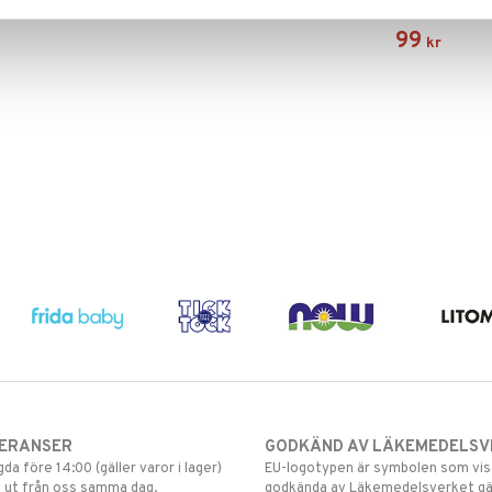
URTEKRAM
99
kr
VERANSER
GODKÄND AV LÄKEMEDELSV
gda före 14:00 (gäller varor i lager)
EU-logotypen är symbolen som visar
 ut från oss samma dag.
godkända av Läkemedelsverket gä