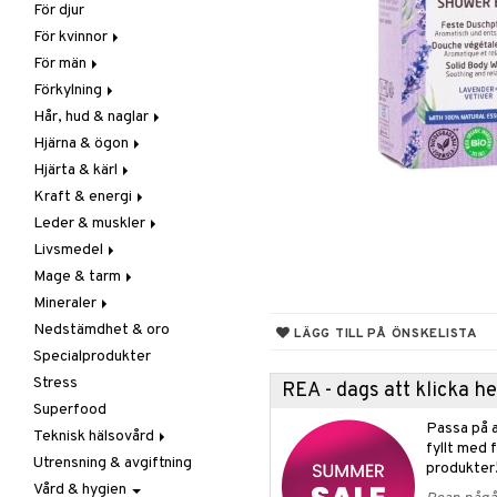
För djur
Raw Food
Veg fettsyror
Fettsyror
För kvinnor
Hudvård
För män
Vitamin & mineral
Graviditet & amning
Förkylning
Klimakterie & PMS
Näringstillskott
Hår, hud & naglar
Näringstillskott
Övriga
C-vitamin
Hjärna & ögon
Övriga
Prostata
Förebyggande &
Hår
lindrande
Hjärta & kärl
Sex & lust
Sex & lust
Kosttillskott
Fettsyror
Hostdämpande
Kraft & energi
Skelett
Sol & pigment
Minne
Ginkgo biloba
Öron, näsa & hals
Leder & muskler
Urinvägar
Ögon
Kärlstärkande
Ginseng
Övriga
Livsmedel
Kolesterolsänkande
Övriga
Kosttillskott
Virushämmande
Mage & tarm
Marina fettsyror
Prestation
Utvärtes
Bars
Vitlök
Mineraler
Veg fettsyror
Q-10
Choklad
Drycker
Nedstämdhet & oro
Rosenrot
Diverse
Fibrer
Järn
LÄGG TILL PÅ ÖNSKELISTA
Specialprodukter
Schizandra
Drycker
Matsmältning
Kalcium
Stress
Förvaring
Syrareglerande
Krom
REA - dags att klicka 
Superfood
Frukt, frö & nötter
Tarm
Magnesium
Passa på a
Teknisk hälsovård
Groddning
Utrensning
Multimineraler
fyllt med 
Utrensning & avgiftning
Kokos
Övriga
Ljusterapi
produkter
Vård & hygien
Kryddor & buljong
Selen
Luftfuktare