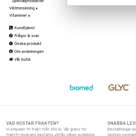
Specialprodukter
Aftersun
Viktminskning
Brun utan sol
Vitaminer
Äppelcidervinäger
Läppar
Bars
A, D, E & K
Solcreme
Kundtjänst
Fasta
Antioxidanter
Frågor & svar
Fettförbränning
B vitaminer
Önska produkt
Måltidsersättning
Barn
Om avdelningen
Övriga
C vitaminer
Kvinna
Vår butik
Man
Multivitaminer
VAD KOSTAR FRAKTEN?
SNABBA LE
Vi erbjuder fri frakt från 350 kr. Vår gräns för
Beställningar la
fraktfri leverans bestäms utifån vilken avdelning
skickas normalt