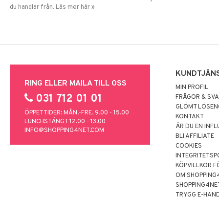
du handlar från. Läs mer här »
KUNDTJÄN
RING ELLER MAILA TILL OSS
MIN PROFIL
031 712 01 01
FRÅGOR & SV
GLÖMT LÖSE
ÖPPETTIDER: MÅN.-FRE. 9.00 - 15.00
KONTAKT
LUNCHSTÄNGT 12.00 - 13.00
ÄR DU EN INF
INFO@SHOPPING4NET.COM
BLI AFFILIATE
COOKIES
INTEGRITETSP
KÖPVILLKOR F
OM SHOPPING
SHOPPING4NE
TRYGG E-HAN