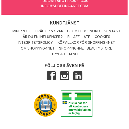
LUNCHSTÄNGT 12.00 - 13.00
INFO@SHOPPING4NET.COM
KUNDTJÄNST
MIN PROFIL
FRÅGOR & SVAR
GLÖMT LÖSENORD
KONTAKT
ÄR DU EN INFLUENCER?
BLI AFFILIATE
COOKIES
INTEGRITETSPOLICY
KÖPVILLKOR FÖR SHOPPING4NET
OM SHOPPING4NET
SHOPPING4NET BEAUTYSTORE
TRYGG E-HANDEL
FÖLJ OSS ÄVEN PÅ