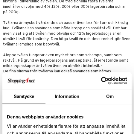
historia i tillverkning av tvålen. De traditionella fasta tvålarna
par
, dusch & tvål
innehåller olivolja med 4%,12%, 20% eller 30% lagerbärsolja och är
on
på 200g.
ylotion
o
Tvålarna är mycket vårdande och passar även bra för torr och känslig
hud. Tvålarna kan användas som både kropp och ansiktstvål. Det har
riska oljor
även visat sig att tvålen med olivolja och 12% lagerbladsolja är en
utmärkt tvål för tonårshy. Den höga kvalitén och dess renhet gör även
ppspeeling
tvålarna lämpliga som babytvål.
a
Aleppotvålen fungerar även mycket bra som schampo, samt som
raktvål. På grund av lagerbärsoljans antiseptiska, återfettande samt
cialprodukter
milda egenskaper är tvålen även en utmärkt intimtvål. -
De fina oljorna från tvålarna kan också användas som hårvax.
tänder
Tvålarna kan även användas för fläckborttagning på kläder
(fettfläckar). -Till sist kan nämnas att tvålarna även löddrar i
saltvatten.
d
Samtycke
Information
Om
Det finns en anledning till att man aldrig byter tvål efter att ha provat
en äkta Aleppo tvål.
dd
Ingredienser
ersun
produkter
Denna webbplats använder cookies
Olea europaea fruit oil, Laurus nobilis fruit oil (12%), Aqua, (Sodium
hydroxide*) *( används vid alla förtvålningsprocesser, finns inget kvar
Vi använder enhetsidentifierare för att anpassa innehållet
n utan sol
kning
I färdig produkt)
och annonserna till användarna, tillhandahålla funktioner