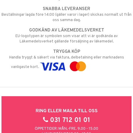
SNABBA LEVERANSER
Beställningar lagda före 14:00 (gäller varor i lager) skickas normalt ut från
oss samma dag.
GODKÄND AV LÄKEMEDELSVERKET
EU-logotypen är symbolen som visar att vi är godkända av
Läkemedelsverket gällande försäljning av läkemedel.
TRYGGA KÖP
Handla tryggt & säkert via faktura, delbetalning eller marknadens
vanligaste kort.
RING ELLER MAILA TILL OSS
031 712 01 01
ÖPPETTIDER: MÅN.-FRE. 9.00 - 15.00