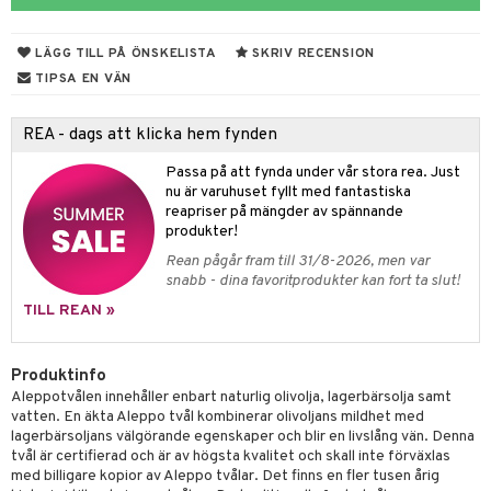
rodukter
ndra
r
ltning
m
ng
glerande
LÄGG TILL PÅ ÖNSKELISTA
SKRIV RECENSION
d
frö & nötter
ium
TIPSA EN VÄN
hälsovård
ing
ning
neraler
REA - dags att klicka hem fynden
g & avgiftning
api
Passa på att fynda under vår stora rea. Just
ygien
r & buljong
tare
nu är varuhuset fyllt med fantastiska
reapriser på mängder av spännande
bak
e
svård
produkter!
Rean pågår fram till 31/8-2026, men var
emer
fröpasta
snabb - dina favoritprodukter kan fort ta slut!
oncremer
fett
ndring
 fot
TILL REAN »
produkter
vård
ood
d
Produktinfo
göring
ndvård
lsam
Aleppotvålen innehåller enbart naturlig olivolja, lagerbärsolja samt
vatten. En äkta Aleppo tvål kombinerar olivoljans mildhet med
cialprodukter
lbehör
hampo
g
tika
lagerbärsoljans välgörande egenskaper och blir en livslång vän. Denna
tvål är certifierad och är av högsta kvalitet och skall inte förväxlas
cialprodukter
d
med billigare kopior av Aleppo tvålar. Det finns en fler tusen årig