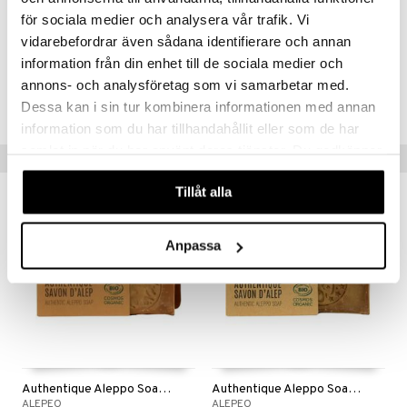
par
r
dervinäger
för sociala medier och analysera vår trafik. Vi
Artikelnr
creme
vidarebefordrar även sådana identifierare och annan
 & K
änst
HAAS1-AN-200
information från din enhet till de sociala medier och
danter
annons- och analysföretag som vi samarbetar med.
 & svar
Lägsta pris senaste 30 dagarna: 89 kr
bränning
iner
Dessa kan i sin tur kombinera informationen med annan
produkt
information som du har tillhandahållit eller som de har
ersättning
samlat in när du har använt deras tjänster. Du godkänner
elningen
Tips till dig
iner
våra cookies vid fortsatt användande av vår webbplats.
tik
Tillåt alla
eko
eko
Anpassa
taminer
Authentique Aleppo Soap 20%
Authentique Aleppo Soap 30%
ALEPEO
ALEPEO