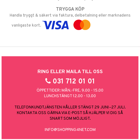
TRYGGA KÖP
Handla tryggt & säkert via faktura, delbetalning eller marknadens
vanligaste kort.
RING ELLER MAILA TILL OSS
031 712 01 01
ÖPPETTIDER: MÅN.-FRE. 9.00 - 15.00
LUNCHSTÄNGT 12.00 - 13.00
TELEFONKUNDTJÄNSTEN HÅLLER STÄNGT 29 JUNI–27 JULI.
KONTAKTA OSS GÄRNA VIA E-POST SÅ HJÄLPER VI DIG SÅ
SNART SOM MÖJLIGT.
INFO@SHOPPING4NET.COM