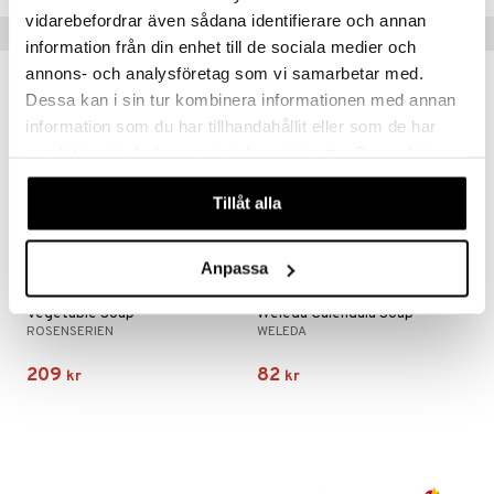
par
r
dervinäger
vidarebefordrar även sådana identifierare och annan
Tips till dig
information från din enhet till de sociala medier och
creme
 & K
änst
annons- och analysföretag som vi samarbetar med.
danter
Dessa kan i sin tur kombinera informationen med annan
 & svar
information som du har tillhandahållit eller som de har
bränning
iner
eko
produkt
samlat in när du har använt deras tjänster. Du godkänner
ersättning
våra cookies vid fortsatt användande av vår webbplats.
elningen
Tillåt alla
iner
tik
Anpassa
Vegetable Soap
Weleda Calendula Soap
taminer
ROSENSERIEN
WELEDA
209
82
kr
kr