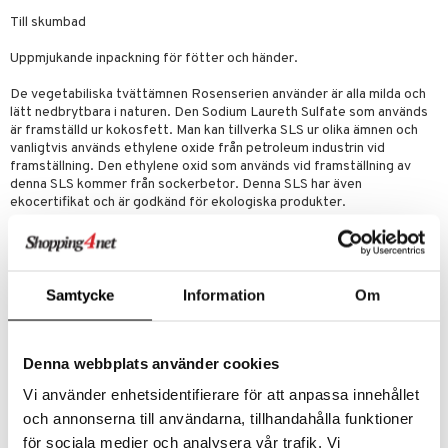
par
, dusch & tvål
Till skumbad
on
ylotion
Uppmjukande inpackning för fötter och händer.
o
De vegetabiliska tvättämnen Rosenserien använder är alla milda och
riska oljor
lätt nedbrytbara i naturen. Den Sodium Laureth Sulfate som används
är framställd ur kokosfett. Man kan tillverka SLS ur olika ämnen och
ppspeeling
vanligtvis används ethylene oxide från petroleum industrin vid
framställning. Den ethylene oxid som används vid framställning av
a
denna SLS kommer från sockerbetor. Denna SLS har även
ekocertifikat och är godkänd för ekologiska produkter.
cialprodukter
Ingredienser
tänder
Aloe vera, veg tvättämne, havssalt, veg tvättämne, veg glycerol,
provitamin B5, rosenolja, 2 växtsalter, veg emulgator, växtparfym, 3
veg fuktbindare, vatten.
Samtycke
Information
Om
d
Artikelnr
dd
Denna webbplats använder cookies
HRVTR-RS-300
ersun
produkter
Vi använder enhetsidentifierare för att anpassa innehållet
Lägsta pris senaste 30 dagarna: 209 kr
och annonserna till användarna, tillhandahålla funktioner
n utan sol
kning
för sociala medier och analysera vår trafik. Vi