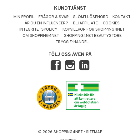
KUNDTJÄNST
MIN PROFIL
FRÅGOR & SVAR
GLÖMT LÖSENORD
KONTAKT
ÄR DU EN INFLUENCER?
BLI AFFILIATE
COOKIES
INTEGRITETSPOLICY
KÖPVILLKOR FÖR SHOPPING4NET
OM SHOPPING4NET
SHOPPING4NET BEAUTYSTORE
TRYGG E-HANDEL
FÖLJ OSS ÄVEN PÅ
© 2026 SHOPPING4NET
•
SITEMAP