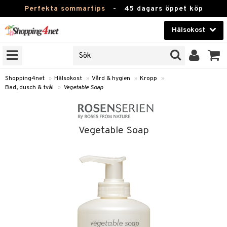
Perfekta sommartips
-
45 dagars öppet köp
Hälsokost
RKEN
Skönhet
JER
ODUKTER
Kontaktlinser
Shopping4net
»
Hälsokost
»
Vård & hygien
»
Kropp
»
Bad, dusch & tvål
»
Vegetable Soap
TKORT
Hälsokost
Apotek
Vegetable Soap
Fitness
Hem & Inredning
Leksaker, Barn & Baby
r
ntolerans
Varumärken
fettsyror
Kampanjer
ood
tsyror
or