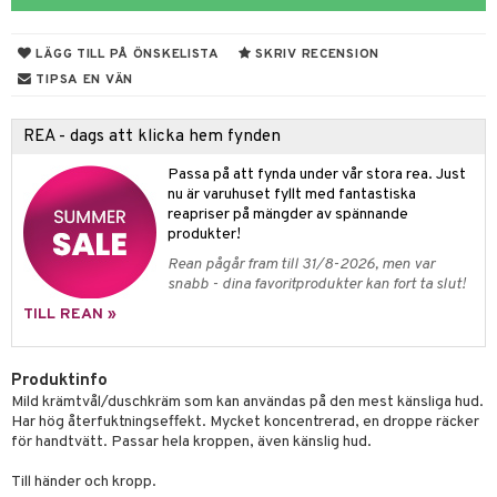
rodukter
ndra
r
ltning
m
ng
glerande
LÄGG TILL PÅ ÖNSKELISTA
SKRIV RECENSION
d
frö & nötter
ium
TIPSA EN VÄN
hälsovård
ing
ning
neraler
REA - dags att klicka hem fynden
g & avgiftning
api
Passa på att fynda under vår stora rea. Just
ygien
r & buljong
tare
nu är varuhuset fyllt med fantastiska
reapriser på mängder av spännande
bak
e
svård
produkter!
Rean pågår fram till 31/8-2026, men var
emer
fröpasta
snabb - dina favoritprodukter kan fort ta slut!
oncremer
fett
ndring
 fot
TILL REAN »
produkter
vård
ood
d
Produktinfo
göring
ndvård
lsam
Mild krämtvål/duschkräm som kan användas på den mest känsliga hud.
Har hög återfuktningseffekt. Mycket koncentrerad, en droppe räcker
cialprodukter
lbehör
hampo
g
tika
för handtvätt. Passar hela kroppen, även känslig hud.
cialprodukter
d
Till händer och kropp.