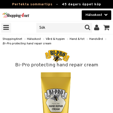
Perfekta sommartips
-
45 dagars öppet köp
Hälsokost
RKEN
Skönhet
JER
ODUKTER
Kontaktlinser
Shopping4net
»
Hälsokost
»
Vård & hygien
»
Hand & fot
»
Handvård
»
Bi-Pro protecting hand repair cream
TKORT
Hälsokost
Apotek
Bi-Pro protecting hand repair cream
Fitness
Hem & Inredning
Leksaker, Barn & Baby
r
ntolerans
Varumärken
fettsyror
Kampanjer
ood
tsyror
or