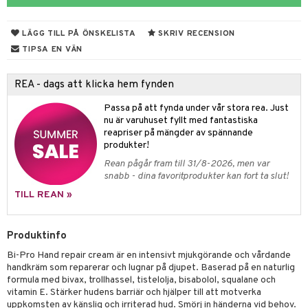
rodukter
ndra
r
ltning
m
ng
glerande
LÄGG TILL PÅ ÖNSKELISTA
SKRIV RECENSION
d
frö & nötter
ium
TIPSA EN VÄN
hälsovård
ing
ning
neraler
REA - dags att klicka hem fynden
g & avgiftning
api
Passa på att fynda under vår stora rea. Just
ygien
r & buljong
tare
nu är varuhuset fyllt med fantastiska
reapriser på mängder av spännande
bak
e
svård
produkter!
Rean pågår fram till 31/8-2026, men var
emer
fröpasta
snabb - dina favoritprodukter kan fort ta slut!
oncremer
fett
ndring
 fot
TILL REAN »
produkter
vård
ood
Produktinfo
göring
ndvård
Bi-Pro Hand repair cream är en intensivt mjukgörande och vårdande
cialprodukter
lbehör
g
handkräm som reparerar och lugnar på djupet. Baserad på en naturlig
formula med bivax, trollhassel, tistelolja, bisabolol, squalane och
d
vitamin E. Stärker hudens barriär och hjälper till att motverka
uppkomsten av känslig och irriterad hud. Smörj in händerna vid behov.