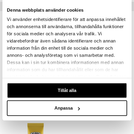
ersättning
Tips till dig
elningen
Denna webbplats använder cookies
iner
Vi använder enhetsidentifierare för att anpassa innehållet
tik
och annonserna till användarna, tillhandahålla funktioner
för sociala medier och analysera vår trafik. Vi
vidarebefordrar även sådana identifierare och annan
taminer
information från din enhet till de sociala medier och
annons- och analysföretag som vi samarbetar med.
Dessa kan i sin tur kombinera informationen med annan
information som du har tillhandahållit eller som de har
samlat in när du har använt deras tjänster. Du godkänner
Bi-pro Bisalva
Bi-Pro Liniment
våra cookies vid fortsatt användande av vår webbplats.
BI-PRO
BI-PRO
Tillåt alla
99
179
kr
kr
Anpassa