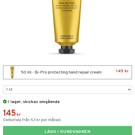
nor
d
 & mineral
tet & amning
ng
terie & PMS
tillskott
& naglar
tillskott
in
 ögon
ta
ggande & lindrande
kärl
ust
ust
ämpande
lskott
or
145 kr
nergi
äsa & hals
pigment
biloba
50 ml - Bi-Pro protecting hand repair cream
muskler
gar
ärkande
g
el
ämmande
erolsänkande
lskott
I lager, skickas omgående
tarm
fettsyror
ion
es
145
r
tsyror
d
r
kr
Delbetala från 53 kr per månad.
het & oro
ot
LÄGG I KUNDVAGNEN