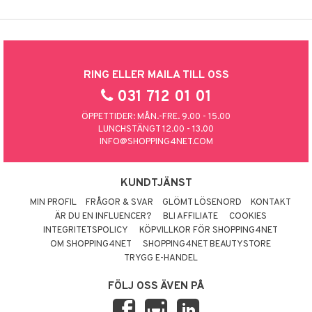
RING ELLER MAILA TILL OSS
031 712 01 01
ÖPPETTIDER: MÅN.-FRE. 9.00 - 15.00
LUNCHSTÄNGT 12.00 - 13.00
INFO@SHOPPING4NET.COM
KUNDTJÄNST
MIN PROFIL
FRÅGOR & SVAR
GLÖMT LÖSENORD
KONTAKT
ÄR DU EN INFLUENCER?
BLI AFFILIATE
COOKIES
INTEGRITETSPOLICY
KÖPVILLKOR FÖR SHOPPING4NET
OM SHOPPING4NET
SHOPPING4NET BEAUTYSTORE
TRYGG E-HANDEL
FÖLJ OSS ÄVEN PÅ