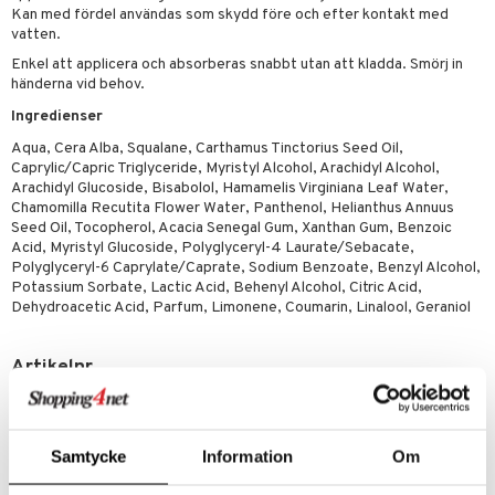
lsam
Kan med fördel användas som skydd före och efter kontakt med
vatten.
hampo
tika
Enkel att applicera och absorberas snabbt utan att kladda. Smörj in
cialprodukter
d
händerna vid behov.
Ingredienser
par
, dusch & tvål
tänder
Aqua, Cera Alba, Squalane, Carthamus Tinctorius Seed Oil,
on
ylotion
Caprylic/Capric Triglyceride, Myristyl Alcohol, Arachidyl Alcohol,
Arachidyl Glucoside, Bisabolol, Hamamelis Virginiana Leaf Water,
o
d
Chamomilla Recutita Flower Water, Panthenol, Helianthus Annuus
Seed Oil, Tocopherol, Acacia Senegal Gum, Xanthan Gum, Benzoic
riska oljor
dd
Acid, Myristyl Glucoside, Polyglyceryl-4 Laurate/Sebacate,
Polyglyceryl-6 Caprylate/Caprate, Sodium Benzoate, Benzyl Alcohol,
ppspeeling
ersun
produkter
Potassium Sorbate, Lactic Acid, Behenyl Alcohol, Citric Acid,
Dehydroacetic Acid, Parfum, Limonene, Coumarin, Linalool, Geraniol
a
n utan sol
kning
cialprodukter
par
r
dervinäger
Artikelnr
creme
 & K
HBPLB-BQ-50
änst
danter
Lägsta pris senaste 30 dagarna: 145 kr
 & svar
Samtycke
Information
Om
bränning
iner
produkt