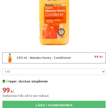
nor
d
 & mineral
tet & amning
ng
terie & PMS
tillskott
& naglar
tillskott
in
 ögon
ta
ggande & lindrande
kärl
ust
ust
ämpande
lskott
or
99 kr
nergi
äsa & hals
pigment
biloba
250 ml - Manuka Honey - Conditioner
muskler
gar
ärkande
g
el
ämmande
erolsänkande
lskott
I lager, skickas omgående
tarm
fettsyror
ion
es
99
r
tsyror
d
r
kr
Delbetala från 48 kr per månad.
het & oro
ot
LÄGG I KUNDVAGNEN