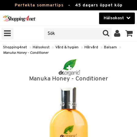
Perfekta sommartips
-
45 dagars öppet köp
Hälsokost
RKEN
Skönhet
JER
ODUKTER
Kontaktlinser
Shopping4net
»
Hälsokost
»
Vård & hygien
»
Hårvård
»
Balsam
»
Manuka Honey - Conditioner
TKORT
Hälsokost
Apotek
Manuka Honey - Conditioner
Fitness
Hem & Inredning
Leksaker, Barn & Baby
r
ntolerans
Varumärken
fettsyror
Kampanjer
ood
tsyror
or