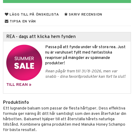
rodukter
ndra
r
ltning
m
ng
glerande
LÄGG TILL PÅ ÖNSKELISTA
SKRIV RECENSION
d
frö & nötter
ium
TIPSA EN VÄN
hälsovård
ing
ning
neraler
REA - dags att klicka hem fynden
g & avgiftning
api
Passa på att fynda under vår stora rea. Just
ygien
r & buljong
tare
nu är varuhuset fyllt med fantastiska
reapriser på mängder av spännande
bak
e
svård
produkter!
Rean pågår fram till 31/8-2026, men var
emer
fröpasta
snabb - dina favoritprodukter kan fort ta slut!
oncremer
fett
ndring
 fot
TILL REAN »
produkter
vård
ood
d
Produktinfo
göring
ndvård
lsam
Ett lugnande balsam som passar de flesta hårtyper. Dess effektiva
formula ger näring åt ditt hår samtidigt som den även återfuktar din
cialprodukter
lbehör
hampo
g
hårbotten. Balsamet hjälper till att återställa hårets naturliga
tillstånd. Kombinera gärna produkten med Manuka Honey Schampo
cialprodukter
för bästa resultat.