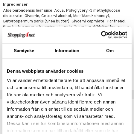
Ingredienser
Aloe barbadensis leaf juice, Aqua, Polyglyceryl-3 methylglucose
tika
distearate, Glycerin, Cetearyl alcohol, Mel (Manuka honey),
Butyrospermum parkii (Shea butter), Glyceryl caprylate, Panthenol,
d
Guar hydroxypropyltrimonium chloride, Tocopherol/Helianthus annuus
(Sunflower) seed oil, Aroma, Sodium benzoate, Potassium sorbate,
par
, dusch & tvål
tänder
Sodium phytate, Citric acid
on
ylotion
Samtycke
Information
Om
Artikelnr
o
d
HMHC0-IV-250
riska oljor
dd
Denna webbplats använder cookies
ppspeeling
ersun
produkter
Lägsta pris senaste 30 dagarna: 99 kr
Vi använder enhetsidentifierare för att anpassa innehållet
a
n utan sol
kning
och annonserna till användarna, tillhandahålla funktioner
Tips till dig
cialprodukter
för sociala medier och analysera vår trafik. Vi
par
r
dervinäger
vidarebefordrar även sådana identifierare och annan
creme
 & K
information från din enhet till de sociala medier och
änst
annons- och analysföretag som vi samarbetar med.
danter
 & svar
Dessa kan i sin tur kombinera informationen med annan
bränning
iner
information som du har tillhandahållit eller som de har
produkt