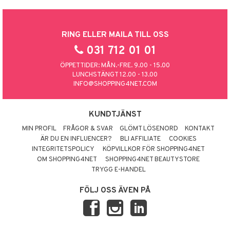
RING ELLER MAILA TILL OSS
031 712 01 01
ÖPPETTIDER: MÅN.-FRE. 9.00 - 15.00
LUNCHSTÄNGT 12.00 - 13.00
INFO@SHOPPING4NET.COM
KUNDTJÄNST
MIN PROFIL
FRÅGOR & SVAR
GLÖMT LÖSENORD
KONTAKT
ÄR DU EN INFLUENCER?
BLI AFFILIATE
COOKIES
INTEGRITETSPOLICY
KÖPVILLKOR FÖR SHOPPING4NET
OM SHOPPING4NET
SHOPPING4NET BEAUTYSTORE
TRYGG E-HANDEL
FÖLJ OSS ÄVEN PÅ