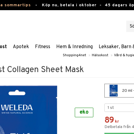
ta sommartips
-
Köp nu, betala i oktober -
45 dagars ö
ost
Apotek
Fitness
Hem & Inredning
Leksaker, Barn 
Shopping4net
»
Hälsokost
»
Vård & hygi
t Collagen Sheet Mask
20 ml 
eko
89
kr
Delbetala från 