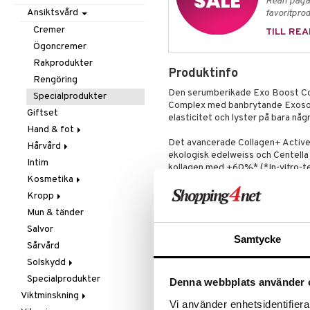
Rean pågår
Mjöl & bak
Zink
Massage
Ansiktsvård
favoritprod
Nöt-& fröpasta
Övrigt
Cremer
TILL REA
Olja & fett
Smärtlindring
Ögoncremer
Raw Food
Rakprodukter
Produktinfo
Snacks
Rengöring
Den serumberikade Exo Boost Co
Sötning
Specialprodukter
Complex med banbrytande Exosome
Te
Giftset
elasticitet och lyster på bara någ
Hand & fot
Det avancerade Collagen+ Active 
Hårvård
Fotvård
ekologisk edelweiss och Centella 
Intim
Handvård
Balsam
kollagen med +60%* (*In-vitro-
Kosmetika
Tillbehör
Schampo
Masken innehåller även vår innov
Kropp
Specialprodukter
Hud
växtbaserade exosomer från Cent
Mun & tänder
Läppar
Bad, dusch & tvål
transportörer för aktiva ingredie
Salvor
Ögon
Bodylotion
hudcellerna och hjälper till att m
Samtycke
Sårvård
Deo
Resultatet är en intensivt återfu
Solskydd
Eteriska oljor
glow – på bara några minuter.
Specialprodukter
Kroppspeeling
Aftersun
Denna webbplats använder 
Passar en mogen hud eller hud med 
Viktminskning
Olja
Brun utan sol
Vi använder enhetsidentifierar