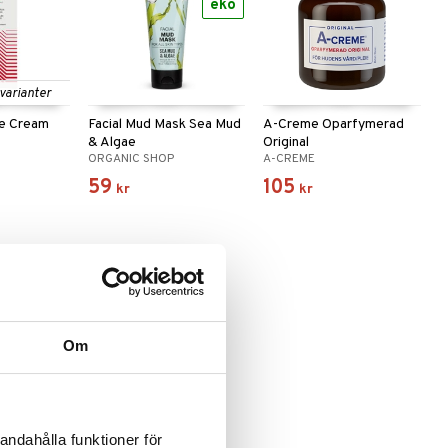
eko
 varianter
ve Cream
Facial Mud Mask Sea Mud
A-Creme Oparfymerad
& Algae
Original
ORGANIC SHOP
A-CREME
59
105
kr
kr
Om
tense
andahålla funktioner för