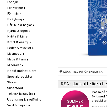
För djur
Raw Food
Veg fettsyror
Fettsyror
För kvinnor
Hudvård
För män
Vitamin & mineral
Graviditet & amning
Förkylning
Klimakterie & PMS
Näringstillskott
Hår, hud & naglar
Näringstillskott
Övriga
C-vitamin
Hjärna & ögon
Övriga
Prostata
Förebyggande &
Hår
lindrande
Hjärta & kärl
Sex & lust
Sex & lust
Kosttillskott
Fettsyror
Hostdämpande
Kraft & energi
Skelett
Sol & pigment
Minne
Ginkgo biloba
Öron, näsa & hals
Leder & muskler
Urinvägar
Ögon
Kärlstärkande
Ginseng
Övriga
Livsmedel
Kolesterolsänkande
Övriga
Kosttillskott
Virushämmande
Mage & tarm
Marina fettsyror
Prestation
Utvärtes
Bars
Vitlök
Mineraler
Veg fettsyror
Q-10
Choklad
Drycker
Nedstämdhet & oro
Rosenrot
Diverse
Fibrer
Järn
LÄGG TILL PÅ ÖNSKELISTA
Specialprodukter
Schizandra
Drycker
Matsmältning
Kalcium
Stress
Förvaring
Syrareglerande
Krom
REA - dags att klicka 
Superfood
Frukt, frö & nötter
Tarm
Magnesium
Passa på a
Teknisk hälsovård
Groddning
Utrensning
Multimineraler
fyllt med 
Utrensning & avgiftning
Kokos
Övriga
Ljusterapi
produkter
Vård & hygien
Kryddor & buljong
Selen
Luftfuktare