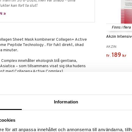
 fram till 31/8-2026, men var snabb - dina
ukter kan fort ta slut!
N »
Finns i flera
Akzin Intensi
llagen Sheet Mask kombinerar Collagen+ Active
 Peptide Technology . För fukt direkt, ökad
AKZIN
ra minuter.
189
fr.
kr
Complex innehåller ekologisk blå gentiana,
Asiatica – som tillsammans visat sig öka hudens
test med Collagen+Active Complex)
ativa Exosome Peptide Technology, där
ella Asiatica fungerar som avancerade
nser. Dessa exosomer levererar peptider direkt till
inska ålderstecken.
Information
ktad, fylligare och mer elastisk hud med strålande
cookies
fina linjer i behov av fukt.
Night Care In
e för att anpassa innehållet och annonserna till användarna, tillh