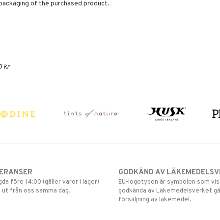
e packaging of the purchased product.
9 kr
VERANSER
GODKÄND AV LÄKEMEDELSV
gda före 14:00 (gäller varor i lager)
EU-logotypen är symbolen som visar
 ut från oss samma dag.
godkända av Läkemedelsverket gä
försäljning av läkemedel.