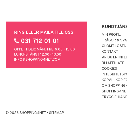
KUNDTJÄN
RING ELLER MAILA TILL OSS
MIN PROFIL
031 712 01 01
FRÅGOR & SV
GLÖMT LÖSE
ÖPPETTIDER: MÅN.-FRE. 9.00 - 15.00
KONTAKT
LUNCHSTÄNGT 12.00 - 13.00
ÄR DU EN INF
INFO@SHOPPING4NET.COM
BLI AFFILIATE
COOKIES
INTEGRITETSP
KÖPVILLKOR F
OM SHOPPING
SHOPPING4NE
TRYGG E-HAN
© 2026 SHOPPING4NET
•
SITEMAP