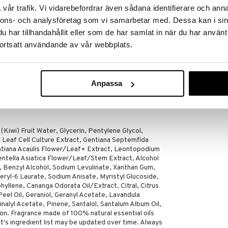
ROSENSERIEN
 stråla.
vår trafik. Vi vidarebefordrar även sådana identifierare och anna
359
nnons- och analysföretag som vi samarbetar med. Dessa kan i sin
kr
har tillhandahållit eller som de har samlat in när du har använt
n
ortsatt användande av vår webbplats.
 eller när huden känns trött
tt avlägsna orenheter. Placera masken och låt den
Anpassa
n och massera in resterande serum, eller torka
.
(Kiwi) Fruit Water, Glycerin, Pentylene Glycol,
ca Leaf Cell Culture Extract, Gentiana Septemfida
tiana Acaulis Flower/Leaf+ Extract, Leontopodium
ntella Asiatica Flower/Leaf/Stem Extract, Alcohol
ol, Benzyl Alcohol, Sodium Levulinate, Xanthan Gum,
ceryl-6 Laurate, Sodium Anisate, Myristyl Glucoside,
yllene, Cananga Odorata Oil/Extract, Citral, Citrus
Peel Oil, Geraniol, Geranyl Acetate, Lavandula
inalyl Acetate, Pinene, Santalol, Santalum Album Oil,
ion. Fragrance made of 100% natural essential oils
t's ingredient list may be updated over time. Always