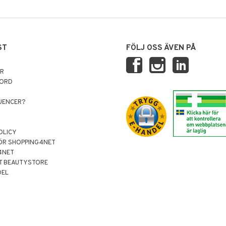
ST
FÖLJ OSS ÄVEN PÅ
AR
NORD
LUENCER?
OLICY
ÖR SHOPPING4NET
4NET
T BEAUTYSTORE
DEL