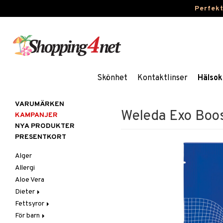
Perfek
Skönhet
Kontaktlinser
Hälsok
VARUMÄRKEN
Weleda Exo Boos
KAMPANJER
NYA PRODUKTER
PRESENTKORT
Alger
Allergi
Aloe Vera
Dieter
Fettsyror
Glutenintolerans
För barn
LCHF
Marina fettsyror