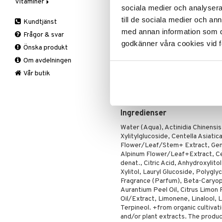
Vitaminer
Äppelcidervinäger
Specialprodukter
Läppar
Applicera, koppla av och låt huden
sociala medier och analysera 
Bars
A, D, E & K
Solcreme
till de sociala medier och a
Kundtjänst
Fördelar
Fasta
Antioxidanter
med annan information som du 
Ökad elasticitet, spänst
Frågor & svar
Fettförbränning
B vitaminer
Minskar synligt fina linjer runt ögo
godkänner våra cookies vid f
Önska produkt
Måltidsersättning
Barn
Återfuktar och mjukgör direkt
Ger glow och fräsch lyster
Om avdelningen
Övriga
C vitaminer
Perfekt quick-fix mask före event
Kvinna
Vår butik
Användning
: Rengör huden för a
Man
verka i 15 minuter. Ta bort maske
Multivitaminer
försiktigt bort överflödig produkt
Ingredienser
Water (Aqua), Actinidia Chinensis 
Xylitylglucoside, Centella Asiati
Flower/Leaf/Stem+ Extract, Gen
Alpinum Flower/Leaf+Extract, Ce
denat., Citric Acid, Anhydroxylit
Xylitol, Lauryl Glucoside, Polygly
Fragrance (Parfum), Beta-Caryoph
Aurantium Peel Oil, Citrus Limon 
Oil/Extract, Limonene, Linalool, L
Terpineol. +from organic cultivat
and/or plant extracts. The produc