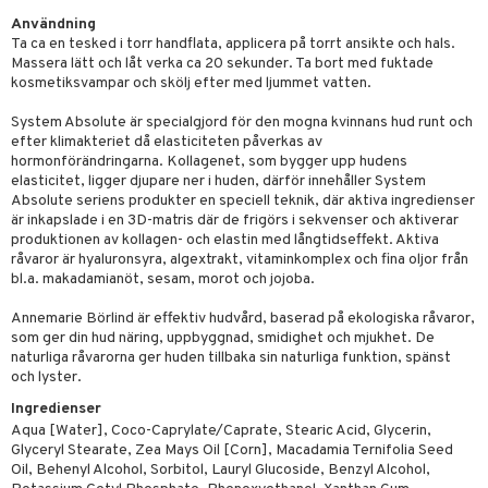
 fot
Användning
vård
d
Ta ca en tesked i torr handflata, applicera på torrt ansikte och hals.
Massera lätt och låt verka ca 20 sekunder. Ta bort med fuktade
ndvård
lsam
kosmetiksvampar och skölj efter med ljummet vatten.
lbehör
hampo
tika
System Absolute är specialgjord för den mogna kvinnans hud runt och
efter klimakteriet då elasticiteten påverkas av
cialprodukter
d
hormonförändringarna. Kollagenet, som bygger upp hudens
elasticitet, ligger djupare ner i huden, därför innehåller System
par
, dusch & tvål
tänder
Absolute seriens produkter en speciell teknik, där aktiva ingredienser
är inkapslade i en 3D-matris där de frigörs i sekvenser och aktiverar
on
ylotion
produktionen av kollagen- och elastin med långtidseffekt. Aktiva
råvaror är hyaluronsyra, algextrakt, vitaminkomplex och fina oljor från
o
d
bl.a. makadamianöt, sesam, morot och jojoba.
riska oljor
dd
Annemarie Börlind är effektiv hudvård, baserad på ekologiska råvaror,
som ger din hud näring, uppbyggnad, smidighet och mjukhet. De
ppspeeling
ersun
produkter
naturliga råvarorna ger huden tillbaka sin naturliga funktion, spänst
och lyster.
a
n utan sol
kning
Ingredienser
cialprodukter
par
r
dervinäger
Aqua [Water], Coco-Caprylate/Caprate, Stearic Acid, Glycerin,
Glyceryl Stearate, Zea Mays Oil [Corn], Macadamia Ternifolia Seed
creme
 & K
Oil, Behenyl Alcohol, Sorbitol, Lauryl Glucoside, Benzyl Alcohol,
änst