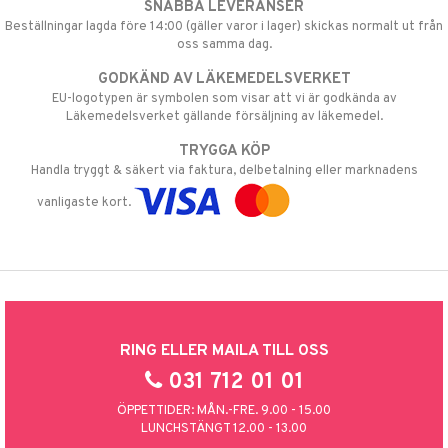
SNABBA LEVERANSER
Beställningar lagda före 14:00 (gäller varor i lager) skickas normalt ut från
oss samma dag.
GODKÄND AV LÄKEMEDELSVERKET
EU-logotypen är symbolen som visar att vi är godkända av
Läkemedelsverket gällande försäljning av läkemedel.
TRYGGA KÖP
Handla tryggt & säkert via faktura, delbetalning eller marknadens
vanligaste kort.
RING ELLER MAILA TILL OSS
031 712 01 01
ÖPPETTIDER: MÅN.-FRE. 9.00 - 15.00
LUNCHSTÄNGT 12.00 - 13.00