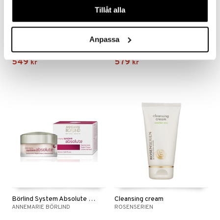
Tillåt alla
Börlind System Absolute Beauty Fluid Gel
Börlind System Absolute Day Creme
Anpassa
ANNEMARIE BÖRLIND
ANNEMARIE BÖRLIND
549
579
kr
kr
Börlind System Absolute Night Creme
Cleansing cream
ANNEMARIE BÖRLIND
ROSENSERIEN