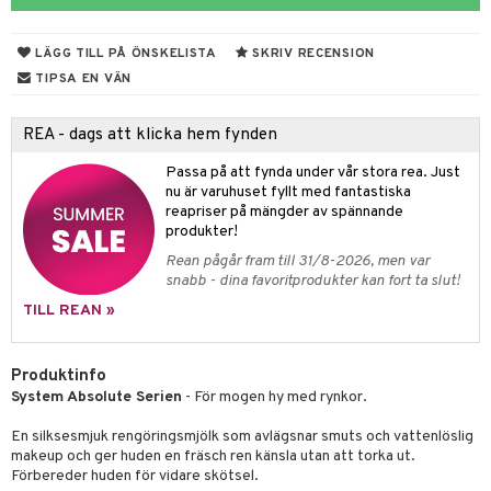
rodukter
ndra
r
ltning
m
ng
glerande
LÄGG TILL PÅ ÖNSKELISTA
SKRIV RECENSION
d
frö & nötter
ium
TIPSA EN VÄN
hälsovård
ing
ning
neraler
REA - dags att klicka hem fynden
g & avgiftning
api
Passa på att fynda under vår stora rea. Just
ygien
r & buljong
tare
nu är varuhuset fyllt med fantastiska
reapriser på mängder av spännande
bak
e
svård
produkter!
Rean pågår fram till 31/8-2026, men var
emer
fröpasta
snabb - dina favoritprodukter kan fort ta slut!
oncremer
fett
ndring
TILL REAN »
produkter
ood
Produktinfo
ngöring
System Absolute Serien
- För mogen hy med rynkor.
cialprodukter
g
En silksesmjuk rengöringsmjölk som avlägsnar smuts och vattenlöslig
makeup och ger huden en fräsch ren känsla utan att torka ut.
Förbereder huden för vidare skötsel.