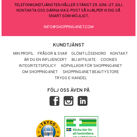
TELEFONKUNDTJÄNSTEN HÅLLER STÄNGT 29 JUNI–27 JULI.
KONTAKTA OSS GÄRNA VIA E-POST SÅ HJÄLPER VI DIG SÅ
SNART SOM MÖJLIGT.
INFO@SHOPPING4NET.COM
KUNDTJÄNST
MIN PROFIL
FRÅGOR & SVAR
GLÖMT LÖSENORD
KONTAKT
ÄR DU EN INFLUENCER?
BLI AFFILIATE
COOKIES
INTEGRITETSPOLICY
KÖPVILLKOR FÖR SHOPPING4NET
OM SHOPPING4NET
SHOPPING4NET BEAUTYSTORE
TRYGG E-HANDEL
FÖLJ OSS ÄVEN PÅ