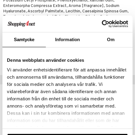
Potassium Cetyl Phosphate, Phenoxyethanol, Xanthan Gum,
danter
Enteromorpha Compressa Extract, Aroma [Fragrance], Sodium
 & svar
Hyaluronate, Ascorbyl Palmitate, Lecithin, Caesalpinia Spinosa Gum,
bränning
iner
Tocopherol, Hydrogenated Palm Glycerides Citrate, Sodium
produkt
Benzoate, Potassium Sorbate.
ersättning
elningen
iner
Artikelnr
Samtycke
Information
Om
tik
HSARM-BÖ-120
Denna webbplats använder cookies
Lägsta pris senaste 30 dagarna: 279 kr
taminer
Vi använder enhetsidentifierare för att anpassa innehållet
och annonserna till användarna, tillhandahålla funktioner
Tips till dig
för sociala medier och analysera vår trafik. Vi
vidarebefordrar även sådana identifierare och annan
information från din enhet till de sociala medier och
annons- och analysföretag som vi samarbetar med.
Dessa kan i sin tur kombinera informationen med annan
information som du har tillhandahållit eller som de har
samlat in när du har använt deras tjänster. Du godkänner
våra cookies vid fortsatt användande av vår webbplats.