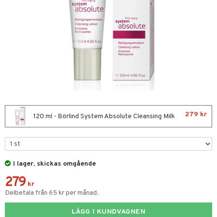
nor
d
 & mineral
tet & amning
ng
terie & PMS
tillskott
& naglar
tillskott
in
 ögon
ta
ggande & lindrande
kärl
ust
ust
ämpande
lskott
or
279 kr
nergi
äsa & hals
pigment
biloba
120 ml - Börlind System Absolute Cleansing Milk
muskler
gar
ärkande
g
el
ämmande
erolsänkande
lskott
I lager, skickas omgående
tarm
fettsyror
ion
es
279
r
tsyror
d
r
kr
Delbetala från 65 kr per månad.
het & oro
ot
LÄGG I KUNDVAGNEN