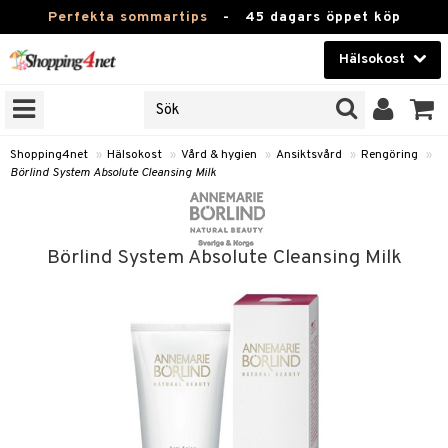
Perfekta sommartips
-
45 dagars öppet köp
Hälsokost
RKEN
Skönhet
JER
ODUKTER
Kontaktlinser
Shopping4net
»
Hälsokost
»
Vård & hygien
»
Ansiktsvård
»
Rengöring
»
Börlind System Absolute Cleansing Milk
TKORT
Hälsokost
Apotek
Börlind System Absolute Cleansing Milk
Fitness
Hem & Inredning
Leksaker, Barn & Baby
r
ntolerans
Varumärken
fettsyror
Kampanjer
ood
tsyror
or