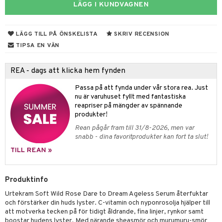
rodukter
ndra
r
ltning
m
LÄGG I KUNDVAGNEN
ng
glerande
LÄGG TILL PÅ ÖNSKELISTA
SKRIV RECENSION
d
frö & nötter
ium
TIPSA EN VÄN
hälsovård
ing
ning
neraler
g & avgiftning
api
REA - dags att klicka hem fynden
ygien
r & buljong
tare
Passa på att fynda under vår stora rea. Just
nu är varuhuset fyllt med fantastiska
bak
e
svård
reapriser på mängder av spännande
produkter!
emer
fröpasta
Rean pågår fram till 31/8-2026, men var
snabb - dina favoritprodukter kan fort ta slut!
oncremer
fett
ndring
TILL REAN »
produkter
ood
göring
Produktinfo
cialprodukter
g
Urtekram Soft Wild Rose Dare to Dream Ageless Serum återfuktar
och förstärker din huds lyster. C-vitamin och nyponrosolja hjälper till
att motverka tecken på för tidigt åldrande, fina linjer, rynkor samt
boostar hudens lyster. Med närande sheasmör och murumuru-smör