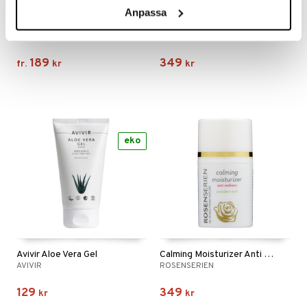
Finns i flera varianter
Anpassa
Akzin Intensive Cream
Rosenserien Rose Cream Anti Wrinkle
AKZIN
ROSENSERIEN
189
349
fr.
kr
kr
eko
Avivir Aloe Vera Gel
Calming Moisturizer Anti Redness
AVIVIR
ROSENSERIEN
129
349
kr
kr