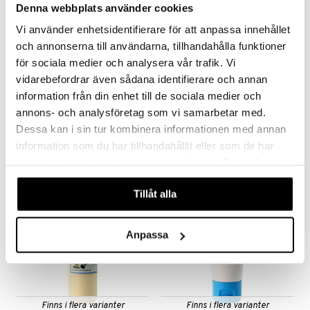
Denna webbplats använder cookies
Vi använder enhetsidentifierare för att anpassa innehållet
och annonserna till användarna, tillhandahålla funktioner
för sociala medier och analysera vår trafik. Vi
Finns i flera varianter
vidarebefordrar även sådana identifierare och annan
information från din enhet till de sociala medier och
Alg-Börje FAUNA FUEL
Norsk laxolja för Hund & katt
ALG-BÖRJE
BIOSALMA
annons- och analysföretag som vi samarbetar med.
Dessa kan i sin tur kombinera informationen med annan
229
56
69
kr
fr.
kr
(
ord.
kr
)
information som du har tillhandahållit eller som de har
samlat in när du har använt deras tjänster. Du godkänner
våra cookies vid fortsatt användande av vår webbplats.
Tillåt alla
Anpassa
Finns i flera varianter
Finns i flera varianter