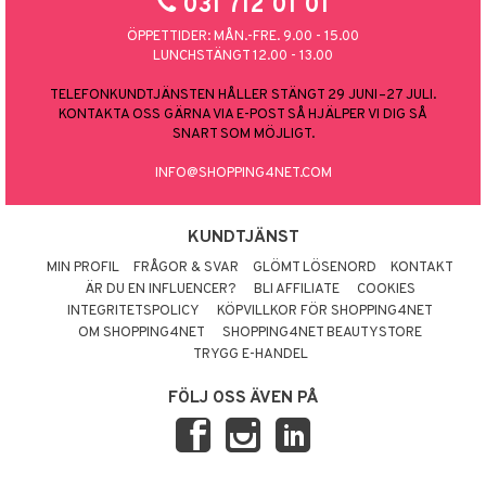
031 712 01 01
ÖPPETTIDER: MÅN.-FRE. 9.00 - 15.00
LUNCHSTÄNGT 12.00 - 13.00
TELEFONKUNDTJÄNSTEN HÅLLER STÄNGT 29 JUNI–27 JULI.
KONTAKTA OSS GÄRNA VIA E-POST SÅ HJÄLPER VI DIG SÅ
SNART SOM MÖJLIGT.
INFO@SHOPPING4NET.COM
KUNDTJÄNST
MIN PROFIL
FRÅGOR & SVAR
GLÖMT LÖSENORD
KONTAKT
ÄR DU EN INFLUENCER?
BLI AFFILIATE
COOKIES
INTEGRITETSPOLICY
KÖPVILLKOR FÖR SHOPPING4NET
OM SHOPPING4NET
SHOPPING4NET BEAUTYSTORE
TRYGG E-HANDEL
FÖLJ OSS ÄVEN PÅ