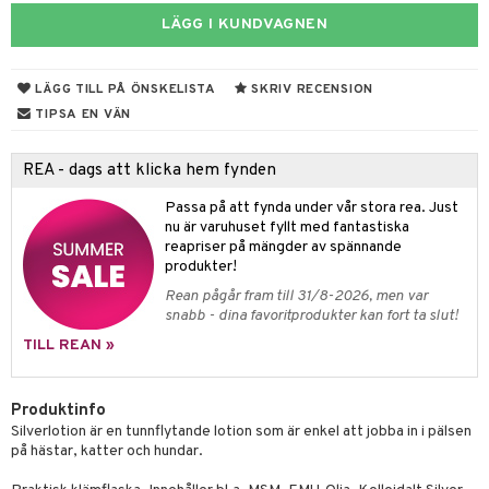
rodukter
ndra
r
ltning
m
LÄGG I KUNDVAGNEN
ng
glerande
d
frö & nötter
ium
LÄGG TILL PÅ ÖNSKELISTA
SKRIV RECENSION
hälsovård
ing
ning
neraler
TIPSA EN VÄN
g & avgiftning
api
REA - dags att klicka hem fynden
ygien
r & buljong
tare
Passa på att fynda under vår stora rea. Just
nu är varuhuset fyllt med fantastiska
kning
bak
e
svård
reapriser på mängder av spännande
emer
produkter!
r
fröpasta
dervinäger
Rean pågår fram till 31/8-2026, men var
oncremer
fett
ndring
 fot
 & K
snabb - dina favoritprodukter kan fort ta slut!
änst
produkter
vård
ood
d
danter
TILL REAN »
 & svar
göring
ndvård
lsam
bränning
iner
produkt
Produktinfo
cialprodukter
lbehör
hampo
g
tika
ersättning
Silverlotion är en tunnflytande lotion som är enkel att jobba in i pälsen
elningen
på hästar, katter och hundar.
cialprodukter
d
iner
tik