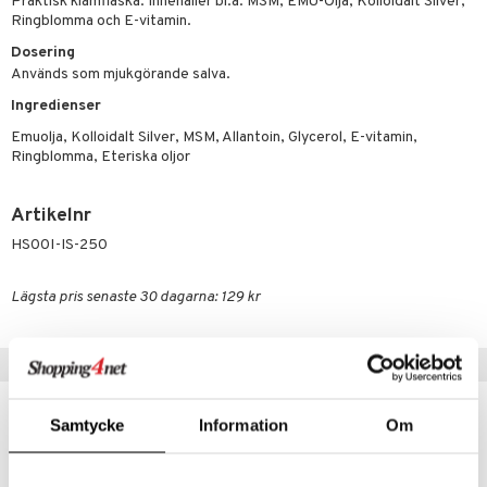
Praktisk klämflaska. Innehåller bl.a. MSM, EMU-Olja, Kolloidalt Silver,
par
, dusch & tvål
tänder
Ringblomma och E-vitamin.
on
ylotion
Dosering
Används som mjukgörande salva.
o
d
taminer
Ingredienser
riska oljor
dd
Emuolja, Kolloidalt Silver, MSM, Allantoin, Glycerol, E-vitamin,
ppspeeling
Ringblomma, Eteriska oljor
ersun
produkter
a
n utan sol
Artikelnr
cialprodukter
par
HS00I-IS-250
creme
Lägsta pris senaste 30 dagarna: 129 kr
Populära produkter
kampanj
-20%
Samtycke
Information
Om