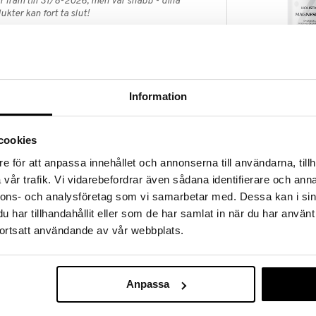
 fram till 31/8-2026, men var snabb - dina
ukter kan fort ta slut!
N »
Holistic Magn
 av vatten från sjön Great Salt Lake som renats och
Information
120mg
nstning.
HOLISTIC
ller mer än 70 mineraler och spårämnen i jonform
141
tvatten förekommer mineralerna naturligt i en
kr
cookies
e för att anpassa innehållet och annonserna till användarna, tillh
vår trafik. Vi vidarebefordrar även sådana identifierare och anna
r per dag eller enligt rekommendation.
nnons- och analysföretag som vi samarbetar med. Dessa kan i sin
nderad daglig dos bör inte överskridas. Kosttillskott
har tillhandahållit eller som de har samlat in när du har använt
v till en varierad kost. Förvaras utom räckhåll för små
ortsatt användande av vår webbplats.
igt förekommande mineraler och spårämnen
Anpassa
,5 ml (*DRI%)