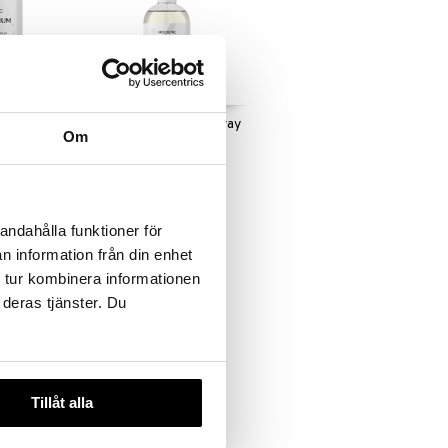
esium
Holistic Magnesiumspray
Om
HOLISTIC
357
kr
andahålla funktioner för
n information från din enhet
 tur kombinera informationen
 deras tjänster. Du
Tillåt alla