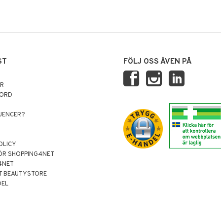
ST
FÖLJ OSS ÄVEN PÅ
AR
NORD
LUENCER?
OLICY
ÖR SHOPPING4NET
4NET
T BEAUTYSTORE
DEL