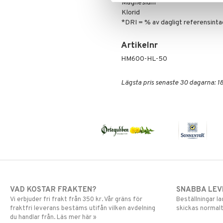
Solskydd
Eteriska oljor
Magnesium
Klorid
Specialprodukter
Kroppspeeling
Aftersun
*DRI = % av dagligt referensinta
Olja
Brun utan sol
Specialprodukter
Läppar
Artikelnr
Solcreme
HM600-HL-50
Lägsta pris senaste 30 dagarna: 18
VAD KOSTAR FRAKTEN?
SNABBA LE
Vi erbjuder fri frakt från 350 kr. Vår gräns för
Beställningar la
fraktfri leverans bestäms utifån vilken avdelning
skickas normalt
du handlar från. Läs mer här »