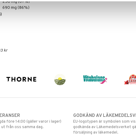
250 mg (67%)
690 mg (86%)
g
3 kr
VERANSER
GODKÄND AV LÄKEMEDELSV
gda före 14:00 (gäller varor i lager)
EU-logotypen är symbolen som visar
 ut från oss samma dag.
godkända av Läkemedelsverket gä
försäljning av läkemedel.