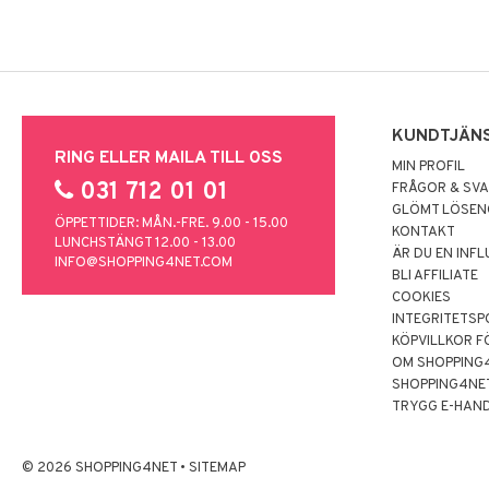
KUNDTJÄN
RING ELLER MAILA TILL OSS
MIN PROFIL
031 712 01 01
FRÅGOR & SV
GLÖMT LÖSE
ÖPPETTIDER: MÅN.-FRE. 9.00 - 15.00
KONTAKT
LUNCHSTÄNGT 12.00 - 13.00
ÄR DU EN INF
INFO@SHOPPING4NET.COM
BLI AFFILIATE
COOKIES
INTEGRITETSP
KÖPVILLKOR F
OM SHOPPING
SHOPPING4NE
TRYGG E-HAN
© 2026 SHOPPING4NET
•
SITEMAP