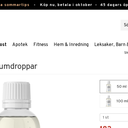
ta sommartips
-
Köp nu, betala i oktober -
45 dagars ö
ost
Apotek
Fitness
Hem & Inredning
Leksaker, Barn 
Sh
iumdroppar
50 ml 
100 ml