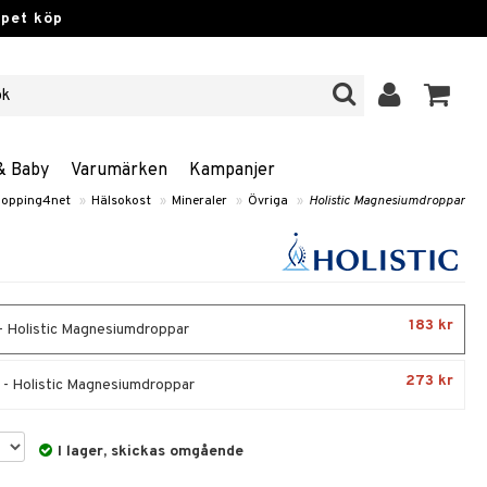
ppet köp
& Baby
Varumärken
Kampanjer
opping4net
»
Hälsokost
»
Mineraler
»
Övriga
»
Holistic Magnesiumdroppar
183 kr
- Holistic Magnesiumdroppar
273 kr
 - Holistic Magnesiumdroppar
I lager, skickas omgående