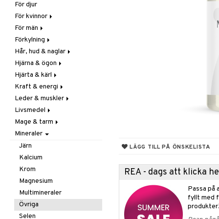
För djur
Raw Food
Veg fettsyror
Fettsyror
För kvinnor
Hudvård
För män
Vitamin & mineral
Graviditet & amning
Förkylning
Klimakterie & PMS
Näringstillskott
Hår, hud & naglar
Näringstillskott
Övriga
C-vitamin
Hjärna & ögon
Övriga
Prostata
Förebyggande &
Hår
lindrande
Hjärta & kärl
Sex & lust
Sex & lust
Kosttillskott
Fettsyror
Hostdämpande
Kraft & energi
Skelett
Sol & pigment
Minne
Ginkgo biloba
Öron, näsa & hals
Leder & muskler
Urinvägar
Ögon
Kärlstärkande
Ginseng
Övriga
Livsmedel
Kolesterolsänkande
Övriga
Kosttillskott
Virushämmande
Mage & tarm
Marina fettsyror
Prestation
Utvärtes
Bars
Vitlök
Mineraler
Veg fettsyror
Q-10
Choklad
Drycker
Rosenrot
Diverse
Fibrer
Järn
LÄGG TILL PÅ ÖNSKELISTA
Schizandra
Drycker
Matsmältning
Kalcium
Förvaring
Syrareglerande
Krom
REA - dags att klicka 
Frukt, frö & nötter
Tarm
Magnesium
Passa på a
Groddning
Utrensning
Multimineraler
fyllt med 
Kokos
Övriga
produkter
Kryddor & buljong
Selen