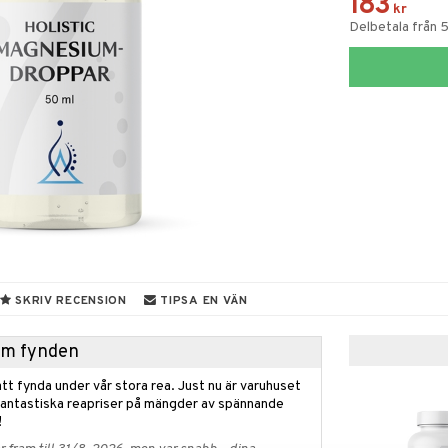
183
kr
Delbetala från 
SKRIV RECENSION
TIPSA EN VÄN
hem fynden
tt fynda under vår stora rea. Just nu är varuhuset
fantastiska reapriser på mängder av spännande
!