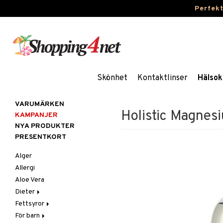
Perfek
Skönhet
Kontaktlinser
Hälsok
VARUMÄRKEN
Holistic Magnes
KAMPANJER
NYA PRODUKTER
PRESENTKORT
Alger
Allergi
Aloe Vera
Dieter
Fettsyror
Glutenintolerans
För barn
LCHF
Marina fettsyror