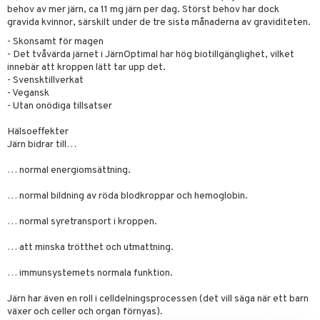
ygien
tare
behov av mer järn, ca 11 mg järn per dag. Störst behov har dock
gravida kvinnor, särskilt under de tre sista månaderna av graviditeten.
kning
e
svård
- Skonsamt för magen
- Det tvåvärda järnet i JärnOptimal har hög biotillgänglighet, vilket
emer
r
dervinäger
innebär att kroppen lätt tar upp det.
oncremer
- Svensktillverkat
ndring
 fot
 & K
änst
- Vegansk
produkter
vård
- Utan onödiga tillsatser
d
danter
 & svar
göring
ndvård
lsam
bränning
iner
Hälsoeffekter
produkt
Järn bidrar till…
cialprodukter
lbehör
hampo
tika
ersättning
elningen
… normal energiomsättning.
cialprodukter
d
iner
tik
… normal bildning av röda blodkroppar och hemoglobin.
par
, dusch & tvål
tänder
… normal syretransport i kroppen.
on
ylotion
… att minska trötthet och utmattning.
o
d
taminer
… immunsystemets normala funktion.
riska oljor
dd
Järn har även en roll i celldelningsprocessen (det vill säga när ett barn
ppspeeling
ersun
produkter
växer och celler och organ förnyas).