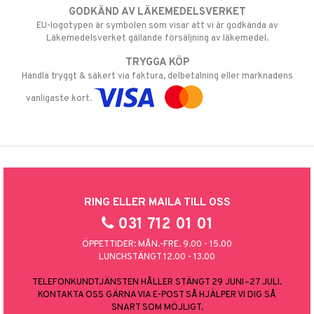
GODKÄND AV LÄKEMEDELSVERKET
EU-logotypen är symbolen som visar att vi är godkända av
Läkemedelsverket gällande försäljning av läkemedel.
TRYGGA KÖP
Handla tryggt & säkert via faktura, delbetalning eller marknadens
vanligaste kort.
RING ELLER MAILA TILL OSS
031 712 01 01
ÖPPETTIDER: MÅN.-FRE. 9.00 - 15.00
LUNCHSTÄNGT 12.00 - 13.00
TELEFONKUNDTJÄNSTEN HÅLLER STÄNGT 29 JUNI–27 JULI.
KONTAKTA OSS GÄRNA VIA E-POST SÅ HJÄLPER VI DIG SÅ
SNART SOM MÖJLIGT.