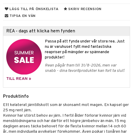
ndra
r
ltning
m
LÄGG TILL PÅ ÖNSKELISTA
SKRIV RECENSION
ng
glerande
TIPSA EN VÄN
frö & nötter
ium
REA - dags att klicka hem fynden
ing
ning
neraler
Passa på att fynda under vår stora rea. Just
nu är varuhuset fyllt med fantastiska
r & buljong
reapriser på mängder av spännande
produkter!
bak
Rean pågår fram till 31/8-2026, men var
snabb - dina favoritprodukter kan fort ta slut!
fröpasta
het & oro
TILL REAN »
fett
rodukter
ood
Produktinfo
d
Ett kelaterat järntillskott som är skonsamt mot magen. En kapsel ger
25 mg rent järn.
g
hälsovård
Kvinnor har störst behov av järn. I fertil ålder förlorar kvinnor järn vid
mensblödningarna och har därför ett högre järnbehov än män. 15 mg
g & avgiftning
api
dagligen anses täcka behovet för de flesta kvinnor mellan 14 och 60
år, men individuella avvikelser förekommer. Även pojkar i tonåren har