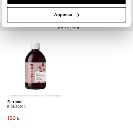
Lägsta pris senaste 30 dagarna: 122 kr
Anpassa
Tips till dig
Ferronol
BIOMEDICA
150
kr