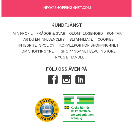
INFO@SHOPPING4NET.COM
KUNDTJÄNST
MIN PROFIL
FRÅGOR & SVAR
GLÖMT LÖSENORD
KONTAKT
ÄR DU EN INFLUENCER?
BLI AFFILIATE
COOKIES
INTEGRITETSPOLICY
KÖPVILLKOR FÖR SHOPPING4NET
OM SHOPPING4NET
SHOPPING4NET BEAUTYSTORE
TRYGG E-HANDEL
FÖLJ OSS ÄVEN PÅ