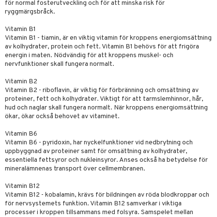
för normal fosterutveckling och för att minska risk för
cialprodukter
par
ryggmärgsbråck.
creme
Vitamin B1
Vitamin B1 - tiamin, är en viktig vitamin för kroppens energiomsättning
av kolhydrater, protein och fett. Vitamin B1 behövs för att frigöra
energin i maten. Nödvändig för att kroppens muskel- och
nervfunktioner skall fungera normalt.
Vitamin B2
Vitamin B2 - riboflavin, är viktig för förbränning och omsättning av
proteiner, fett och kolhydrater. Viktigt för att tarmslemhinnor, hår,
hud och naglar skall fungera normalt. När kroppens energiomsättning
ökar, ökar också behovet av vitaminet.
Vitamin B6
Vitamin B6 - pyridoxin, har nyckelfunktioner vid nedbrytning och
uppbyggnad av proteiner samt för omsättning av kolhydrater,
essentiella fettsyror och nukleinsyror. Anses också ha betydelse för
mineralämnenas transport över cellmembranen.
Vitamin B12
Vitamin B12 - kobalamin, krävs för bildningen av röda blodkroppar och
för nervsystemets funktion. Vitamin B12 samverkar i viktiga
processer i kroppen tillsammans med folsyra. Samspelet mellan