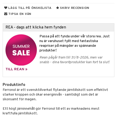
kärl
ust
ämpande
lskott
or
LÄGG TILL PÅ ÖNSKELISTA
SKRIV RECENSION
nergi
äsa & hals
pigment
biloba
TIPSA EN VÄN
muskler
ärkande
g
REA - dags att klicka hem fynden
el
ämmande
erolsänkande
lskott
Passa på att fynda under vår stora rea. Just
tarm
fettsyror
ion
es
nu är varuhuset fyllt med fantastiska
reapriser på mängder av spännande
r
tsyror
d
r
produkter!
het & oro
ot
Rean pågår fram till 31/8-2026, men var
snabb - dina favoritprodukter kan fort ta slut!
rodukter
ndra
r
ltning
m
TILL REAN »
ng
glerande
d
frö & nötter
ium
Produktinfo
Ferronol är ett svensktillverkat flytande järntillskott som effektivt
hälsovård
ing
ning
neraler
starker kroppen och ökar energinivån - samtidigt som det är
skonsamt för magen.
g & avgiftning
api
Ett högt järninnehåll gör Ferronol till ett av marknadens mest
ygien
r & buljong
tare
kraftfulla järntillskott.