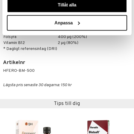
Innehåll per dagsdos om 15 milliliter (DRI%)
Tillåt alla
Vitamin C
60 mg (75%)
Järn
21 mg (150%)
Vitamin B6
1.5 mg (107%)
Anpassa
Vitamin B2
1.3 mg (93%)
Vitamin B1
1.1 mg (100%)
Folsyra
400 µg (200%)
Vitamin B12
2 µg (80%)
* Dagligt referensintag (DRI)
Artikelnr
HFERO-BM-500
Lägsta pris senaste 30 dagarna: 150 kr
Tips till dig