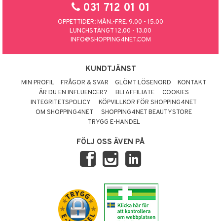
031 712 01 01
ÖPPETTIDER: MÅN.-FRE. 9.00 - 15.00
LUNCHSTÄNGT 12.00 - 13.00
INFO@SHOPPING4NET.COM
KUNDTJÄNST
MIN PROFIL
FRÅGOR & SVAR
GLÖMT LÖSENORD
KONTAKT
ÄR DU EN INFLUENCER?
BLI AFFILIATE
COOKIES
INTEGRITETSPOLICY
KÖPVILLKOR FÖR SHOPPING4NET
OM SHOPPING4NET
SHOPPING4NET BEAUTYSTORE
TRYGG E-HANDEL
FÖLJ OSS ÄVEN PÅ