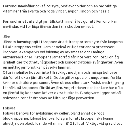
kning
bak
e
svård
Ferronol innehåller också folsyra, bioflavonoider och en rad viktiga
vitaminer från svarta och röda vinbär, nypon, lingon och nässla.
emer
r
fröpasta
dervinäger
Ferronol är ett allsidigt järntillskott, innehållet gör att Ferronol kan
oncremer
fett
ndring
 fot
 & K
änst
användas vid för låga järnvärden i alla skeden av livet.
produkter
vård
ood
d
danter
 & svar
Järn
göring
ndvård
lsam
Järnets huvuduppgift i kroppen är att transportera syre från lungorna
bränning
iner
produkt
till alla kroppens celler. Järn är också viktigt för andra processer i
cialprodukter
lbehör
hampo
g
tika
ersättning
kroppen, exempelvis vid bildning av arvsmassa och i många
elningen
enzymreaktioner. Kroppens järnförråd får inte vara för litet.För låg
cialprodukter
d
iner
järnhalt ger trötthet, håglöshet och koncentrations-svårigheter. Även
tik
en måttlig järnbrist kan påverka hjärnan.
par
, dusch & tvål
tänder
Ofta innehåller kosten inte tillräckligt med järn och många behöver
därför ett extra järntillskott. Detta gäller speciellt ungdomar, fertila
on
ylotion
kvinnor och äldre personer. Även stress eller stark fysisk ansträngning
tär hårt på kroppens förråd av järn. Vegetarianer och bantare har ofta
o
d
taminer
en järnfattig kost som kräver extra tillskott. Blodgivare ligger också i
riskzonen för att drabbas av tillfälligt låga järnvärden.
riska oljor
dd
Folsyra
ppspeeling
ersun
produkter
Folsyra behövs för nybildning av celler, bland annat de röda
blodkropparna. Likaså behövs folsyra för att kroppen ska kunna
a
n utan sol
utnyttja den blodbildande vitaminen B12 fullt ut. Viktigt vid graviditet