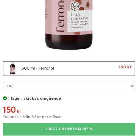
nor
d
 & mineral
tet & amning
terie & PMS
tillskott
ust
150 kr
500 ml - Ferronol
gar
I lager, skickas omgående
ng
tillskott
150
kr
& naglar
in
Delbetala från 53 kr per månad.
 ögon
ta
ggande & lindrande
LÄGG I KUNDVAGNEN