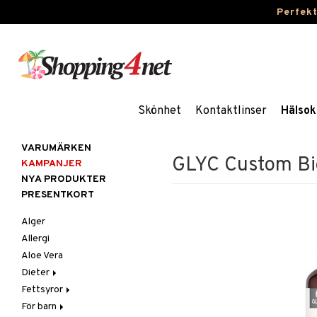
Perfek
Skönhet
Kontaktlinser
Hälsok
VARUMÄRKEN
GLYC Custom Bi
KAMPANJER
NYA PRODUKTER
PRESENTKORT
Alger
Allergi
Aloe Vera
Dieter
Fettsyror
Glutenintolerans
För barn
LCHF
Marina fettsyror