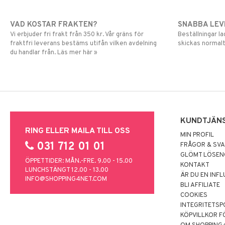
VAD KOSTAR FRAKTEN?
SNABBA LE
Vi erbjuder fri frakt från 350 kr. Vår gräns för
Beställningar la
fraktfri leverans bestäms utifån vilken avdelning
skickas normalt
du handlar från. Läs mer här »
KUNDTJÄN
RING ELLER MAILA TILL OSS
MIN PROFIL
031 712 01 01
FRÅGOR & SV
GLÖMT LÖSE
ÖPPETTIDER: MÅN.-FRE. 9.00 - 15.00
KONTAKT
LUNCHSTÄNGT 12.00 - 13.00
ÄR DU EN INF
INFO@SHOPPING4NET.COM
BLI AFFILIATE
COOKIES
INTEGRITETSP
KÖPVILLKOR F