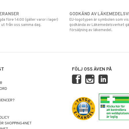
VERANSER
GODKÄND AV LÄKEMEDELSV
gda före 14:00 (gäller varor i lager)
EU-logotypen är symbolen som visar
 ut från oss samma dag.
godkända av Läkemedelsverket gä
försäljning av läkemedel.
ST
FÖLJ OSS ÄVEN PÅ
AR
NORD
LUENCER?
OLICY
ÖR SHOPPING4NET