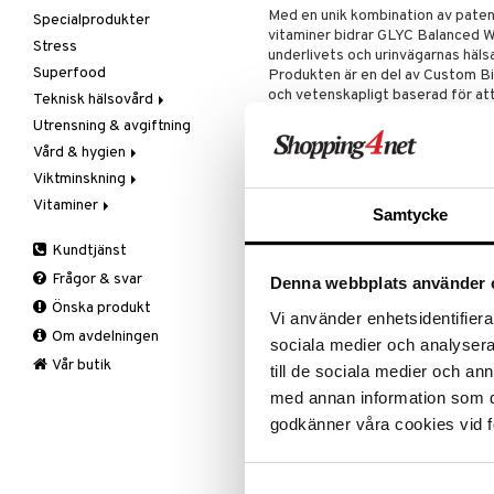
Med en unik kombination av paten
Mjöl & bak
Specialprodukter
Kalcium
vitaminer bidrar GLYC Balanced Wo
Nöt-& fröpasta
Stress
Krom
underlivets och urinvägarnas häl
Olja & fett
Superfood
Magnesium
Produkten är en del av Custom Bio
och vetenskapligt baserad för at
Raw Food
Teknisk hälsovård
Multimineraler
Snacks
Produkten kombinerar den patent
Utrensning & avgiftning
Övriga
Ljusterapi
Dong Quai-extrakt och vitaminer s
Sötning
Vård & hygien
Selen
Luftfuktare
urinvägarnas välmående, samt min
Te
Viktminskning
Zink
Massage
Ansiktsvård
Dosering
Vitaminer
Övrigt
Giftset
Äppelcidervinäger
Cremer
Samtycke
2 kapslar per dag. Sväljes med vä
Smärtlindring
Hand & fot
Bars
A, D, E & K
Ögoncremer
att ge kroppen bästa möjliga stö
Kundtjänst
Hårvård
Fasta
Antioxidanter
Rakprodukter
Fotvård
Detta är ett kosttillskott. Rekomme
Frågor & svar
Denna webbplats använder 
Intim
Fettförbränning
B vitaminer
Rengöring
Handvård
Balsam
bör inte inte användas som ett alte
Önska produkt
Kosmetika
Måltidsersättning
Barn
Specialprodukter
Tillbehör
Schampo
Vi använder enhetsidentifierar
små barn.
Om avdelningen
Kropp
Övriga
C vitaminer
Specialprodukter
Hud
sociala medier och analysera 
Ingredienser
Mun & tänder
Kvinna
Läppar
Bad, dusch & tvål
Vår butik
till de sociala medier och a
Inulin (från cikoriarot (Cichorium 
Salvor
Man
Ögon
Bodylotion
med annan information som du 
(hydroxipropylmetylcellulosa), Do
Sårvård
Multivitaminer
Deo
(Oliv.) Diels), vitamin C (askorbi
godkänner våra cookies vid f
Lactobacillus crispatus LCr86, mct
Solskydd
Eteriska oljor
vitamin B6 (pyridoxinhydroklorid)
Specialprodukter
Kroppspeeling
Aftersun
Näringsinnehåll per 2 kaps