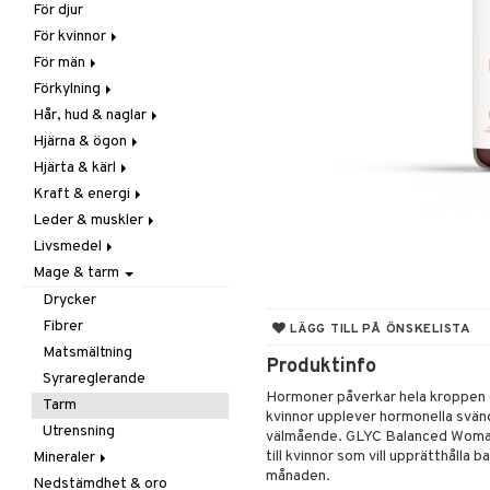
För djur
Raw Food
Veg fettsyror
Fettsyror
För kvinnor
Hudvård
För män
Vitamin & mineral
Graviditet & amning
Förkylning
Klimakterie & PMS
Näringstillskott
Hår, hud & naglar
Näringstillskott
Övriga
C-vitamin
Hjärna & ögon
Övriga
Prostata
Förebyggande &
Hår
lindrande
Hjärta & kärl
Sex & lust
Sex & lust
Kosttillskott
Fettsyror
Hostdämpande
Kraft & energi
Skelett
Sol & pigment
Minne
Ginkgo biloba
Öron, näsa & hals
Leder & muskler
Urinvägar
Ögon
Kärlstärkande
Ginseng
Övriga
Livsmedel
Kolesterolsänkande
Övriga
Kosttillskott
Virushämmande
Mage & tarm
Marina fettsyror
Prestation
Utvärtes
Bars
Vitlök
Veg fettsyror
Q-10
Choklad
Drycker
Rosenrot
Diverse
Fibrer
LÄGG TILL PÅ ÖNSKELISTA
Schizandra
Drycker
Matsmältning
Produktinfo
Förvaring
Syrareglerande
Hormoner påverkar hela kroppen o
Frukt, frö & nötter
Tarm
kvinnor upplever hormonella svän
Groddning
Utrensning
välmående. GLYC Balanced Woman ä
Kokos
till kvinnor som vill upprätthålla
Mineraler
månaden.
Kryddor & buljong
Nedstämdhet & oro
Järn