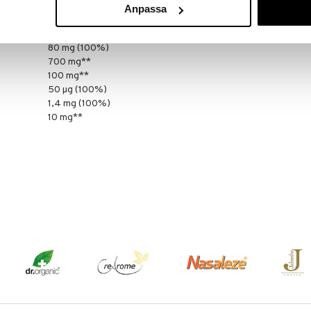
Anpassa
ctis HN019™
5 miljarder CFU**
1 miljard CFU**
80 mg (100%)
700 mg**
100 mg**
50 µg (100%)
1,4 mg (100%)
10 mg**