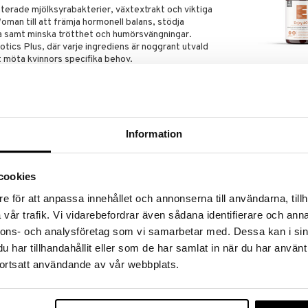
terade mjölksyrabakterier, växtextrakt och viktiga
man till att främja hormonell balans, stödja
sa samt minska trötthet och humörsvängningar.
tics Plus, där varje ingrediens är noggrant utvald
t möta kvinnors specifika behov.
erade mjölksyrabakterien HN019 (5 miljarder CFU),
GLYC Custom 
om bidrar till hormonell balans, underlivets och
Plus Enjoy 60
skad trötthet och stöd för psykologisk funktion.
GLYC
189
kr
Information
tska på fastande mage eller i början av frukosten för
d.
nderad daglig dos bör inte överskridas. Kosttillskott
cookies
rnativ till en varierad kost. Förvaras utom räckhåll för
e för att anpassa innehållet och annonserna till användarna, tillh
vår trafik. Vi vidarebefordrar även sådana identifierare och anna
nnons- och analysföretag som vi samarbetar med. Dessa kan i sin
intybus L.)), vegetabilisk kapsel
har tillhandahållit eller som de har samlat in när du har använt
ng Quai-extrakt 10:1 (rot från Angelica sinensis
nsyra), Bifidobacterium animalis ssp. lactis HN019™,
ortsatt användande av vår webbplats.
-oljepulver (från kokosnöt), biotin (D-biotin),
.
lar %DRI*