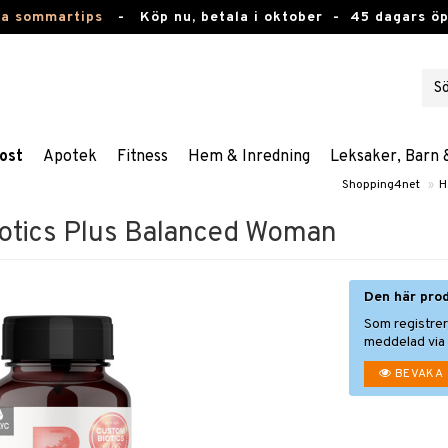
ta sommartips
-
Köp nu, betala i oktober -
45 dagars ö
ost
Apotek
Fitness
Hem & Inredning
Leksaker, Barn 
Shopping4net
»
H
otics Plus Balanced Woman
Den här prod
Som registrer
meddelad via 
BEVAKA