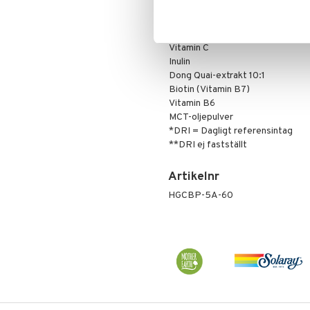
Olja
Brun utan sol
Specialprodukter
Läppar
Bifidobacterium animalis ssp. la
Lactobacillus Crispatus LCr86
Solcreme
Vitamin C
Inulin
Dong Quai-extrakt 10:1
Biotin (Vitamin B7)
Vitamin B6
MCT-oljepulver
*DRI = Dagligt referensintag
**DRI ej fastställt
Artikelnr
HGCBP-5A-60