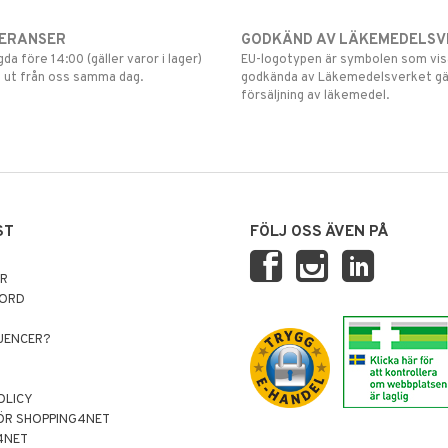
VERANSER
GODKÄND AV LÄKEMEDELSV
gda före 14:00 (gäller varor i lager)
EU-logotypen är symbolen som visar
 ut från oss samma dag.
godkända av Läkemedelsverket gä
försäljning av läkemedel.
ST
FÖLJ OSS ÄVEN PÅ
AR
NORD
LUENCER?
OLICY
ÖR SHOPPING4NET
4NET