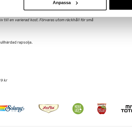
Anpassa
SILICEA
 eller mat då detta kan skada de levande bakterierna
129
fr.
kr
nderad daglig dos bör inte överskridas. Kosttillskott
v till en varierad kost. Förvaras utom räckhåll för små
llhärdad rapsolja.
9 kr