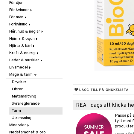
För djur
Raw Food
Veg fettsyror
Fettsyror
För kvinnor
Hudvård
För män
Vitamin & mineral
Graviditet & amning
Förkylning
Klimakterie & PMS
Näringstillskott
Hår, hud & naglar
Näringstillskott
Övriga
C-vitamin
Hjärna & ögon
Övriga
Prostata
Förebyggande &
Hår
lindrande
Hjärta & kärl
Sex & lust
Sex & lust
Kosttillskott
Fettsyror
Hostdämpande
Kraft & energi
Skelett
Sol & pigment
Minne
Ginkgo biloba
Öron, näsa & hals
Leder & muskler
Urinvägar
Ögon
Kärlstärkande
Ginseng
Övriga
Livsmedel
Kolesterolsänkande
Övriga
Kosttillskott
Virushämmande
Mage & tarm
Marina fettsyror
Prestation
Utvärtes
Bars
Vitlök
Veg fettsyror
Q-10
Choklad
Drycker
Rosenrot
Diverse
Fibrer
LÄGG TILL PÅ ÖNSKELISTA
Schizandra
Drycker
Matsmältning
Förvaring
Syrareglerande
REA - dags att klicka 
Frukt, frö & nötter
Tarm
Passa på a
Groddning
Utrensning
fyllt med 
Kokos
Mineraler
produkter
Kryddor & buljong
Nedstämdhet & oro
Järn