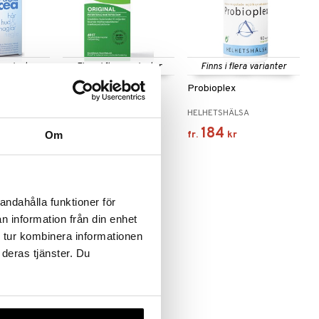
 varianter
Finns i flera varianter
Finns i flera varianter
a
Probi Original
Probioplex
PROBI
HELHETSHÄLSA
159
184
fr.
kr
fr.
kr
Om
andahålla funktioner för
n information från din enhet
 tur kombinera informationen
 deras tjänster. Du
 varianter
arm Direkt