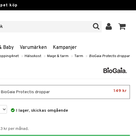
ppet köp
& Baby
Varumärken
Kampanjer
opping4net
»
Hälsokost
»
Mage & tarm
»
Tarm
»
BioGaia Protectis droppar
149 kr
- BioGaia Protectis droppar
I lager, skickas omgående
53 kr per månad.