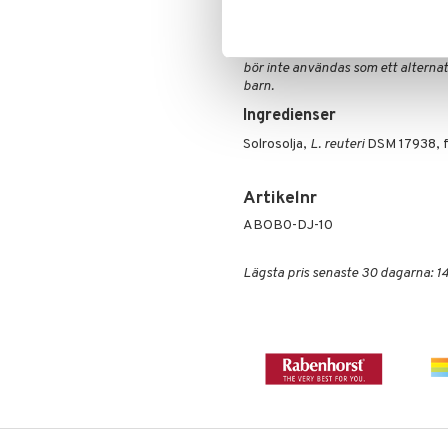
Olja
Brun utan sol
• Tillsätt inte till varma drycker
Specialprodukter
Läppar
Solcreme
Detta är ett kosttillskott. Rekomme
bör inte användas som ett alternati
barn.
Ingredienser
Solrosolja,
L. reuteri
DSM 17938, fu
Artikelnr
ABOB0-DJ-10
Lägsta pris senaste 30 dagarna: 14