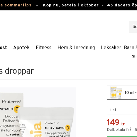
ta sommartips
-
Köp nu, betala i oktober -
45 dagars ö
ost
Apotek
Fitness
Hem & Inredning
Leksaker, Barn 
Sh
s droppar
10 ml 
149
kr
Delbetala från 