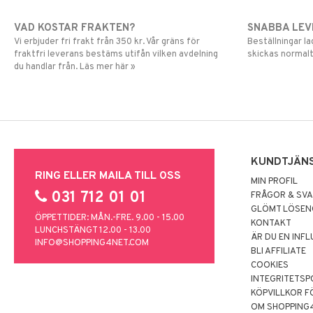
VAD KOSTAR FRAKTEN?
SNABBA LE
Vi erbjuder fri frakt från 350 kr. Vår gräns för
Beställningar la
fraktfri leverans bestäms utifån vilken avdelning
skickas normalt
du handlar från. Läs mer här »
KUNDTJÄN
RING ELLER MAILA TILL OSS
MIN PROFIL
031 712 01 01
FRÅGOR & SV
GLÖMT LÖSE
ÖPPETTIDER: MÅN.-FRE. 9.00 - 15.00
KONTAKT
LUNCHSTÄNGT 12.00 - 13.00
ÄR DU EN INF
INFO@SHOPPING4NET.COM
BLI AFFILIATE
COOKIES
INTEGRITETSP
KÖPVILLKOR F
OM SHOPPING