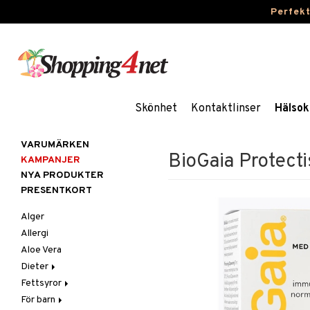
Perfek
Skönhet
Kontaktlinser
Hälsok
VARUMÄRKEN
BioGaia Protecti
KAMPANJER
NYA PRODUKTER
PRESENTKORT
Alger
Allergi
Aloe Vera
Dieter
Fettsyror
Glutenintolerans
För barn
LCHF
Marina fettsyror