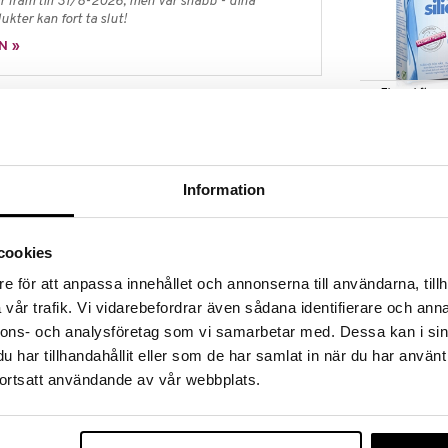
 fram till 31/8-2026, men var snabb - dina
ukter kan fort ta slut!
N »
Finns i flera
Original Silice
probiotiskt kosttillskott av hög kvalitet. Den ger en
babys tarmflora. Produkten är lämplig från födseln.
SILICEA
kan för spädbarnskolik
130
fr.
kr
Information
er som återfinns i bröstmjölk
n
cookies
 över hela världen
e för att anpassa innehållet och annonserna till användarna, tillh
vår trafik. Vi vidarebefordrar även sådana identifierare och anna
roppar till för tidigt födda barn rekommenderas ej.
nnons- och analysföretag som vi samarbetar med. Dessa kan i sin
ed sked
har tillhandahållit eller som de har samlat in när du har använt
rje användning så att bakteriekulturen blandas med
ortsatt användande av vår webbplats.
Finns i flera
laskan och ge dem med sked
Silicea Mag-T
agen